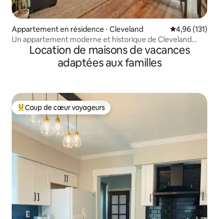
Appartement en résidence ⋅ Cleveland
Évaluation moy
4,96 (131)
Un appartement moderne et historique de Cleveland
Location de maisons de vacances
106-1
adaptées aux familles
Coup de cœur voyageurs
Coups de cœur voyageurs les plus appréciés