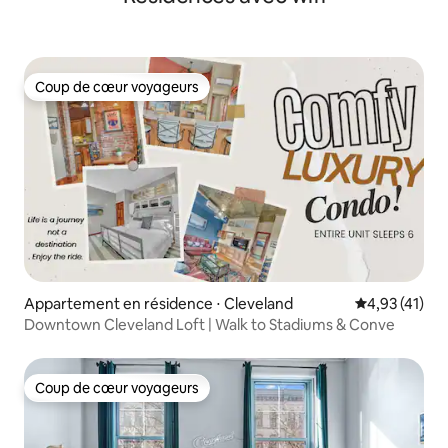
Coup de cœur voyageurs
Coup de cœur voyageurs
Appartement en résidence ⋅ Cleveland
Évaluation mo
4,93 (41)
Downtown Cleveland Loft | Walk to Stadiums & Conve
Coup de cœur voyageurs
Coup de cœur voyageurs