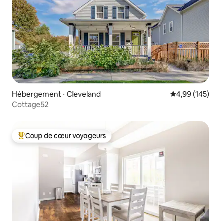
Hébergement ⋅ Cleveland
Évaluation moy
4,99 (145)
Cottage52
Coup de cœur voyageurs
Coups de cœur voyageurs les plus appréciés