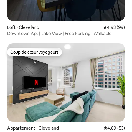
Loft ⋅ Cleveland
Évaluation mo
4,93 (99)
Downtown Apt | Lake View | Free Parking | Walkable
Coup de cœur voyageurs
Coup de cœur voyageurs
Appartement ⋅ Cleveland
Évaluation mo
4,89 (53)