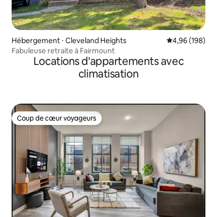
Hébergement ⋅ Cleveland Heights
Évaluation moy
4,96 (198)
Fabuleuse retraite à Fairmount
Locations d'appartements avec
climatisation
Coup de cœur voyageurs
Coup de cœur voyageurs