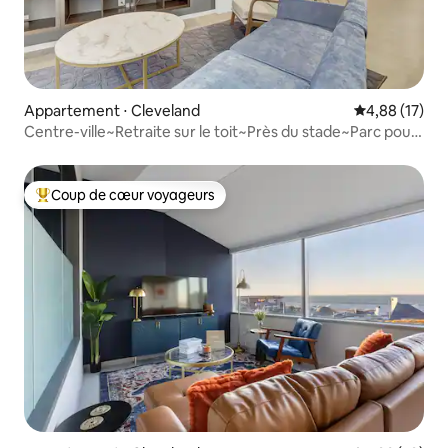
Appartement ⋅ Cleveland
Évaluation mo
4,88 (17)
Centre-ville~Retraite sur le toit~Près du stade~Parc pour
animaux~Salle de sport
Coup de cœur voyageurs
Coups de cœur voyageurs les plus appréciés