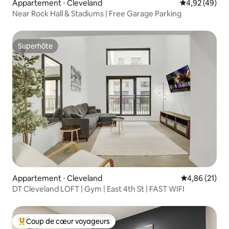
Appartement ⋅ Cleveland
Évaluation mo
4,92 (49)
Near Rock Hall & Stadiums | Free Garage Parking
Superhôte
Superhôte
Appartement ⋅ Cleveland
Évaluation mo
4,86 (21)
DT Cleveland LOFT | Gym | East 4th St | FAST WIFI
Coup de cœur voyageurs
Coups de cœur voyageurs les plus appréciés