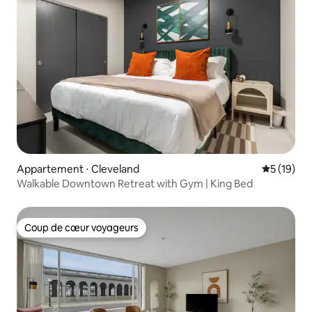
Appartement ⋅ Cleveland
Évaluation
5 (19)
Walkable Downtown Retreat with Gym | King Bed
Coup de cœur voyageurs
Coup de cœur voyageurs