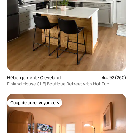
Hébergement ⋅ Cleveland
Évaluation moy
4,93 (260)
Finland House CLE| Boutique Retreat with Hot Tub
Coup de cœur voyageurs
Coup de cœur voyageurs