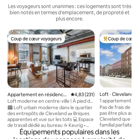
Les voyageurs sont unanimes : ces logements sont très
bien notés en termes d'emplacement, de propreté et
plus encore.
Coup de cœur voyageurs
Coup de cœur 
Coup de cœur voyageurs
Coups de cœur vo
Loft ⋅ Cleveland
Appartement en résidence
Évaluation moyenne sur la base 
4,83 (231)
⋅ Cleveland
1 appartement dan
Loft moderne en centre-ville | À pied du
entrepôts pour 4 
Rock HOF et des stades
Pas de frais de m
🏙️ Loft urbain moderne dans le quartier
les familles
pas être plus au cœ
des entrepôts de Cleveland 🧱 Briques
Cleveland que da
apparentes et vue sur les toits 💻 Espace
familial parfaitem
de travail dédié au bureau ☕ Keurig •
Équipements populaires dans les
de la Grand Arcade
Filtre • Machine à expresso 📺 Télévision
quartier des entre
connectée avec Chromecast + YouTube