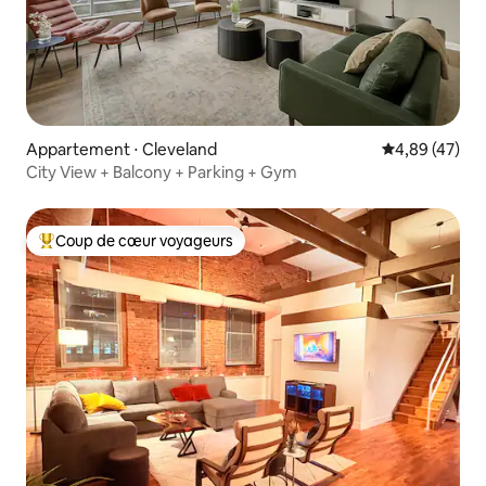
Appartement ⋅ Cleveland
Évaluation mo
4,89 (47)
City View + Balcony + Parking + Gym
Coup de cœur voyageurs
Coups de cœur voyageurs les plus appréciés