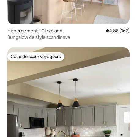
Hébergement ⋅ Cleveland
Évaluation moy
4,88 (162)
Bungalow de style scandinave
Coup de cœur voyageurs
Coup de cœur voyageurs