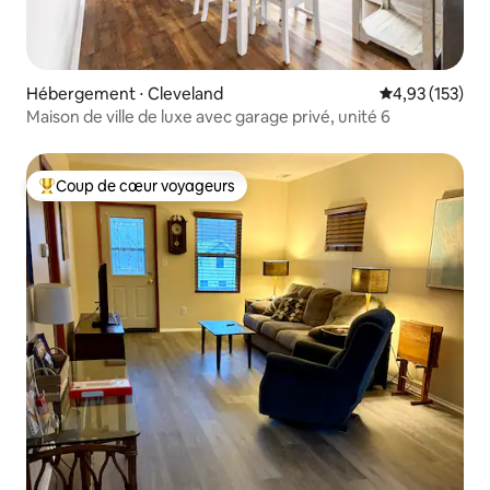
Hébergement ⋅ Cleveland
Évaluation moy
4,93 (153)
Maison de ville de luxe avec garage privé, unité 6
Coup de cœur voyageurs
Coups de cœur voyageurs les plus appréciés