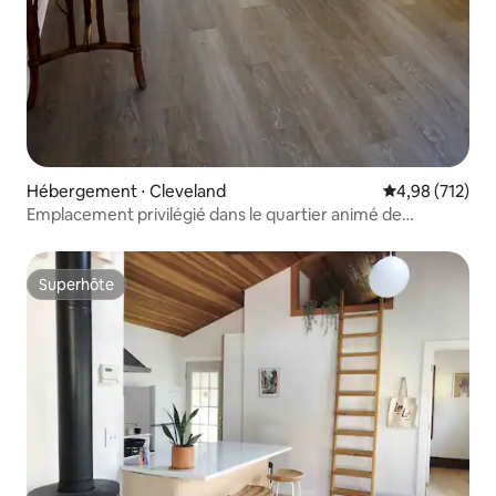
Hébergement ⋅ Cleveland
Évaluation moy
4,98 (712)
Emplacement privilégié dans le quartier animé de
Tremont à Cleveland
Superhôte
Superhôte