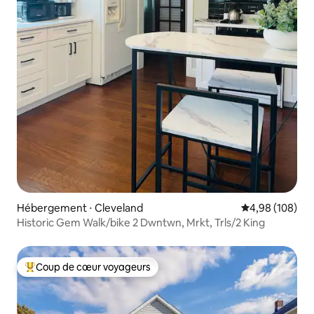
Hébergement ⋅ Cleveland
Évaluation moy
4,98 (108)
Historic Gem Walk/bike 2 Dwntwn, Mrkt, Trls/2 King
Coup de cœur voyageurs
Coups de cœur voyageurs les plus appréciés