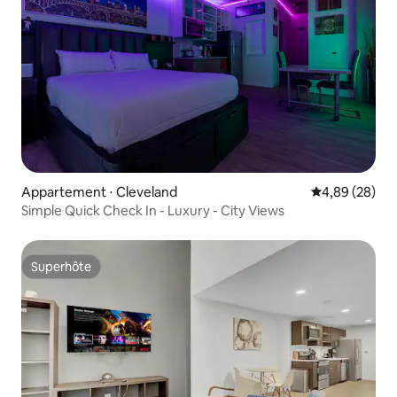
Appartement ⋅ Cleveland
Évaluation mo
4,89 (28)
Simple Quick Check In - Luxury - City Views
Superhôte
Superhôte