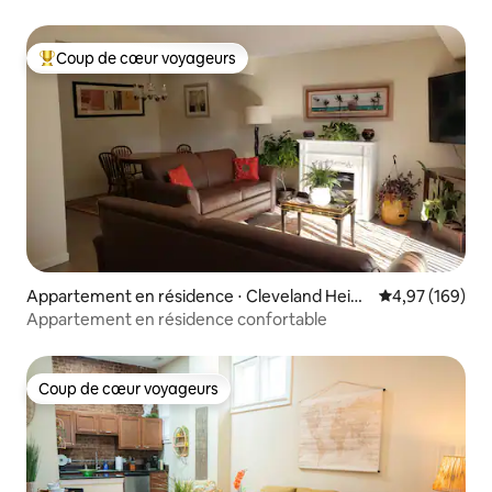
Coup de cœur voyageurs
Coups de cœur voyageurs les plus appréciés
Appartement en résidence ⋅ Cleveland Heigh
Évaluation moy
4,97 (169)
ts
Appartement en résidence confortable
Coup de cœur voyageurs
Coup de cœur voyageurs