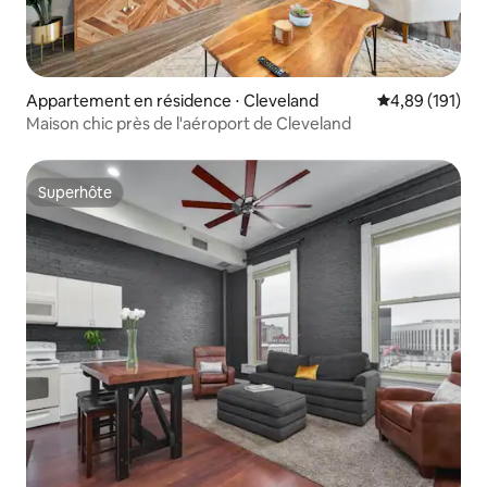
Appartement en résidence ⋅ Cleveland
Évaluation moy
4,89 (191)
Maison chic près de l'aéroport de Cleveland
Superhôte
Superhôte