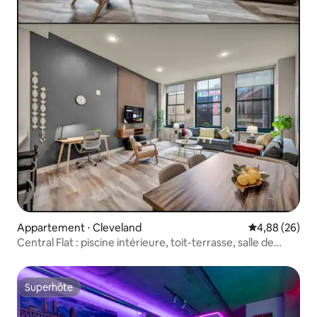
Appartement ⋅ Cleveland
Évaluation mo
4,88 (26)
Central Flat : piscine intérieure, toit-terrasse, salle de
sport
Superhôte
Superhôte