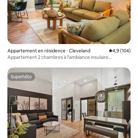
Appartement en résidence ⋅ Cleveland
Évaluation mo
4,9 (104)
Appartement 2 chambres à l'ambiance insulaire
décontractée à Ohio City
Superhôte
Superhôte