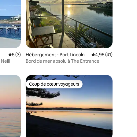
taires : 4,96 sur 5
Évaluation moyenne sur la base de 3 commentaires : 5 sur 5
5 (3)
Hébergement ⋅ Port Lincoln
Évaluation moyenne su
4,95 (41)
Neill
Bord de mer absolu à The Entrance
Coup de cœur voyageurs
lus appréciés
Coup de cœur voyageurs