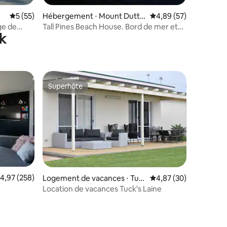
taires : 4,97 sur 5
Évaluation moyenne sur la base de 55 commentaires : 5 sur 5
5 (55)
Hébergement ⋅ Mount Dutto
Évaluation moyenne su
4,89 (57)
n Bay
ge de
Tall Pines Beach House. Bord de mer et
k
commentaires !!.
Superhôte
lus appréciés
Superhôte
valuation moyenne sur la base de 258 commentaires : 4,97 sur 5
4,97 (258)
Logement de vacances ⋅ Tum
Évaluation moyenne su
4,87 (30)
by Bay
Location de vacances Tuck's Laine