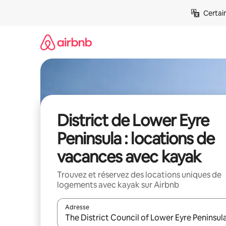
Aller
Certai
directement
au
contenu
District de Lower Eyre
Peninsula : locations de
vacances avec kayak
Trouvez et réservez des locations uniques de
logements avec kayak sur Airbnb
Adresse
Lorsque les résultats s'affichent, utilisez les flèc