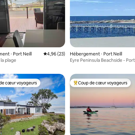
nt ⋅ Port Neill
Évaluation moyenne sur la base de 23 commen
4,96 (23)
Hébergement ⋅ Port Neill
e sur la base de 9 commentaires : 5 sur 5
 la plage
Eyre Peninsula Beachside - Port 
de cœur voyageurs
Coup de cœur voyageurs
 cœur voyageurs les plus appréciés
Coups de cœur voyageurs les p
 sur la base de 37 commentaires : 5 sur 5