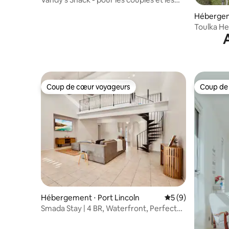
petites familles.
Hébergem
Toulka He
Coup de cœur voyageurs
Coup de
Coup de cœur voyageurs
Coup de
Hébergement ⋅ Port Lincoln
Évaluation moyenn
5 (9)
Smada Stay | 4 BR, Waterfront, Perfect
Entertainer