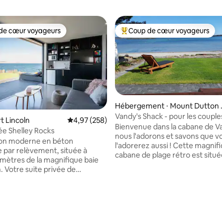
de cœur voyageurs
Coup de cœur voyageurs
 cœur voyageurs les plus appréciés
Coups de cœur voyageurs les p
Hébergement ⋅ Mount Dutton 
ay
Vandy's Shack - pour les couples
rt Lincoln
Évaluation moyenne sur la base de 258 commen
4,97 (258)
petites familles.
Bienvenue dans la cabane de V
vée Shelley Rocks
 la base de 57 commentaires : 4,89 sur 5
nous l'adorons et savons que v
on moderne en béton
l'adorerez aussi ! Cette magnifique
e par relèvement, située à
cabane de plage rétro est situ
mètres de la magnifique baie
Dutton Bay sur la péninsule de
. Votre suite privée de
Eyre et est absolument en bord
s avec sa propre salle de bain
Des générations de notre famil
où vous pouvez vous asseoir
grandi, en vacances dans cette
aignoire autoportante et
nous avons tellement de souve
a baie est située dans votre
spéciaux. C'est vraiment la des
n bas de la maison. Détendez-
de vacances idéale pour les cou