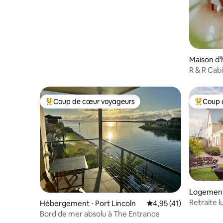
Maison d'
R & R Cab
Coup de cœur voyageurs
Coup 
Coups de cœur voyageurs les plus appréciés
Coups de
Logement 
a
Retraite 
Hébergement ⋅ Port Lincoln
Évaluation moyenne su
4,95 (41)
Tulka
Bord de mer absolu à The Entrance