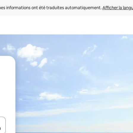
nes informations ont été traduites automatiquement. 
Afficher la lang
hes vers le haut et vers le bas pour les parcourir ou en appuyant et en fai