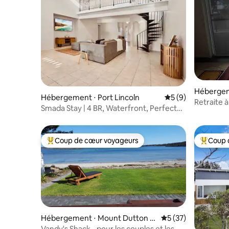
Hébergeme
Hébergement ⋅ Port Lincoln
Évaluation moyenn
5 (9)
Retraite à
Smada Stay | 4 BR, Waterfront, Perfect
Entertainer
Coup de cœur voyageurs
Coup 
Coups de cœur voyageurs les plus appréciés
Coups de
Hébergement ⋅ Mount Dutton B
Évaluation moyenne
5 (37)
ay
Vandy's Shack - pour les couples et les