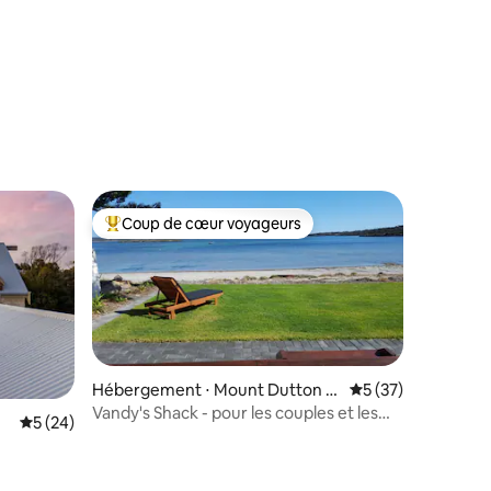
taires : 4,95 sur 5
Coup de cœur voyageurs
lus appréciés
Coups de cœur voyageurs les plus appréciés
Hébergement ⋅ Mount Dutton B
Évaluation moyenne
5 (37)
ay
Vandy's Shack - pour les couples et les
ntaires : 4,96 sur 5
Évaluation moyenne sur la base de 24 commentaires : 5 sur 5
5 (24)
petites familles.