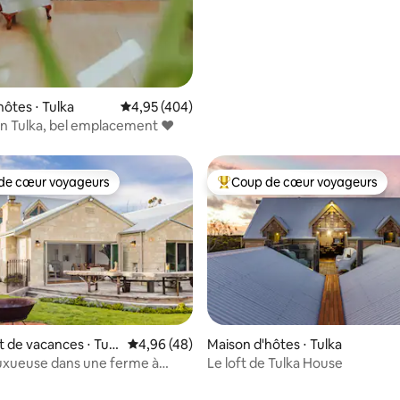
hôtes ⋅ Tulka
Évaluation moyenne sur la base de 404 commen
4,95 (404)
in Tulka, bel emplacement ❤️
de cœur voyageurs
Coup de cœur voyageurs
 cœur voyageurs les plus appréciés
Coups de cœur voyageurs les p
de vacances ⋅ Tulk
Évaluation moyenne sur la base de 48 comme
4,96 (48)
Maison d'hôtes ⋅ Tulka
luxueuse dans une ferme à
Le loft de Tulka House
r la base de 41 commentaires : 4,95 sur 5