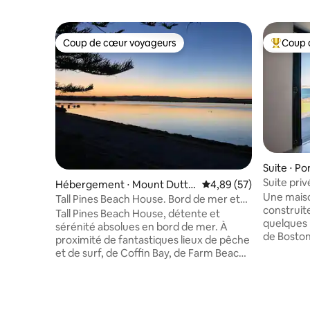
Coup de cœur voyageurs
Coup 
Coup de cœur voyageurs
Coups de
Suite ⋅ Po
Suite pri
Hébergement ⋅ Mount Dutto
Évaluation moyenne sur
4,89 (57)
Une mais
n Bay
Tall Pines Beach House. Bord de mer et
construit
commentaires !!.
Tall Pines Beach House, détente et
quelques 
sérénité absolues en bord de mer. À
de Boston
proximité de fantastiques lieux de pêche
2 chambre
et de surf, de Coffin Bay, de Farm Beach,
luxueuse 
de piscines rocheuses, de promenades
dans la b
en pleine nature, de beaucoup de plaisir
regarder l
et de beaucoup de temps pour s'asseoir
section e
et se détendre. Vous apprécierez notre