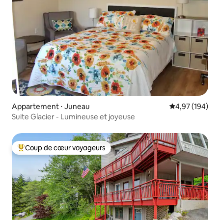
Appartement ⋅ Juneau
Évaluation moy
4,97 (194)
Suite Glacier - Lumineuse et joyeuse
Coup de cœur voyageurs
Coups de cœur voyageurs les plus appréciés