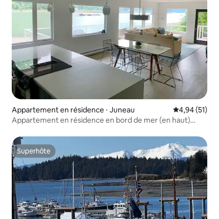
Appartement en résidence ⋅ Juneau
Évaluation mo
4,94 (51)
Appartement en résidence en bord de mer (en haut)
avec vue à 180° sur Juneau
Superhôte
Superhôte