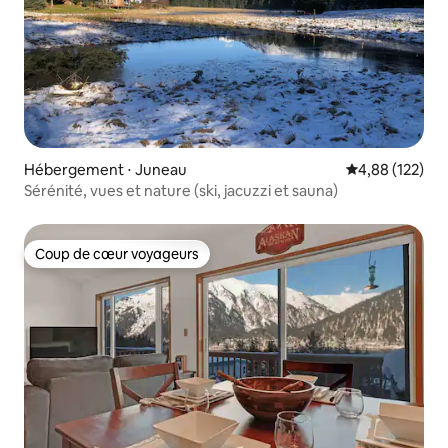
Hébergement ⋅ Juneau
Évaluation moy
4,88 (122)
Sérénité, vues et nature (ski, jacuzzi et sauna)
Coup de cœur voyageurs
Coup de cœur voyageurs