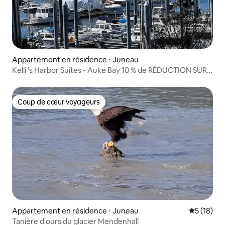
Appartement en résidence ⋅ Juneau
Kelli 's Harbor Suites - Auke Bay 10 % de RÉDUCTION SUR
LES VISITES
Coup de cœur voyageurs
Coup de cœur voyageurs
Appartement en résidence ⋅ Juneau
Évaluation
5 (18)
Tanière d'ours du glacier Mendenhall