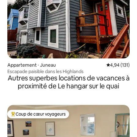
Appartement ⋅ Juneau
Évaluation moy
4,94 (131)
Escapade paisible dans les Highlands
Autres superbes locations de vacances à
proximité de Le hangar sur le quai
Coup de cœur voyageurs
Coups de cœur voyageurs les plus appréciés