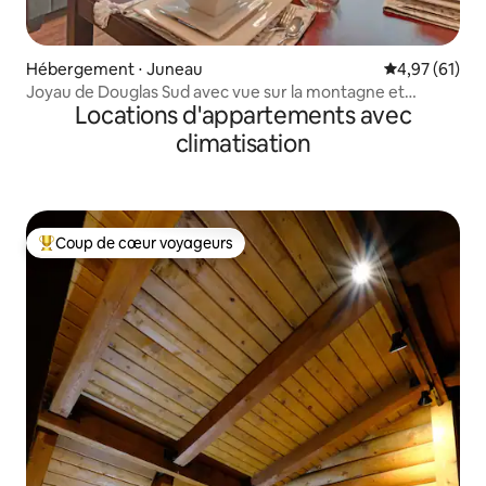
Hébergement ⋅ Juneau
Évaluation mo
4,97 (61)
Joyau de Douglas Sud avec vue sur la montagne et
Locations d'appartements avec
l'océan
climatisation
Coup de cœur voyageurs
Coups de cœur voyageurs les plus appréciés