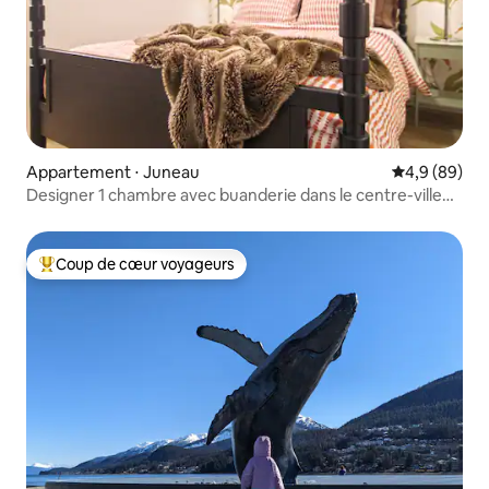
Appartement ⋅ Juneau
Évaluation m
4,9 (89)
Designer 1 chambre avec buanderie dans le centre-ville
de Juneau
Coup de cœur voyageurs
Coups de cœur voyageurs les plus appréciés