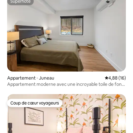
Superhôte
Superhôte
Appartement ⋅ Juneau
Évaluation mo
4,88 (16)
Appartement moderne avec une incroyable toile de fond
de montagne 207
Coup de cœur voyageurs
Coup de cœur voyageurs