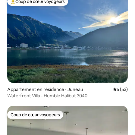
Coup de cœur voyageurs
Coups de cœur voyageurs les plus appréciés
Appartement en résidence ⋅ Juneau
Évaluation
5 (53)
Waterfront Villa - Humble Halibut 3040
Coup de cœur voyageurs
Coup de cœur voyageurs