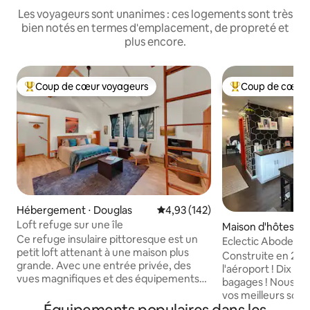
Les voyageurs sont unanimes : ces logements sont très
bien notés en termes d'emplacement, de propreté et
plus encore.
Coup de cœur voyageurs
Coup de cœur 
Coups de cœur voyageurs les plus appréciés
Coups de cœur vo
Hébergement ⋅ Douglas
Évaluation moyenne sur la base 
4,93 (142)
Loft refuge sur une île
Maison d'hôtes ⋅ 
Ce refuge insulaire pittoresque est un
Eclectic Abode - 
petit loft attenant à une maison plus
l'aéroport !
Construite en 202
grande. Avec une entrée privée, des
l'aéroport ! Dix m
vues magnifiques et des équipements
bagages ! Nous som
comme nulle part ailleurs, vous serez
vos meilleurs sou
très à l'aise ! La cuisine complète est
après une journé