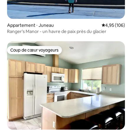
Appartement ⋅ Juneau
Évaluation moy
4,95 (106)
Ranger's Manor - un havre de paix près du glacier
Coup de cœur voyageurs
Coup de cœur voyageurs