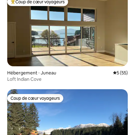
Coup de cœur voyageurs
Coups de cœur voyageurs les plus appréciés
Hébergement ⋅ Juneau
Évaluation
5 (55)
Loft Indian Cove
Coup de cœur voyageurs
Coup de cœur voyageurs