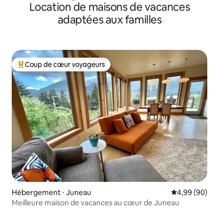
Location de maisons de vacances
adaptées aux familles
Coup de cœur voyageurs
Coups de cœur voyageurs les plus appréciés
Hébergement ⋅ Juneau
Évaluation mo
4,99 (90)
Meilleure maison de vacances au cœur de Juneau