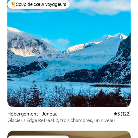
Coup de cœur voyageurs
Coups de cœur voyageurs les plus appréciés
Hébergement ⋅ Juneau
Évaluation 
5 (122)
Glacier's Edge Retreat 2, trois chambres, un niveau