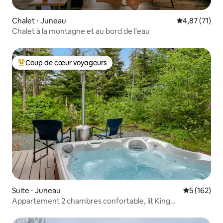
Chalet ⋅ Juneau
Évaluation mo
4,87 (71)
Chalet à la montagne et au bord de l'eau
Coup de cœur voyageurs
Coups de cœur voyageurs les plus appréciés
Suite ⋅ Juneau
Évaluation 
5 (162)
Appartement 2 chambres confortable, lit King
Size/jacuzzi, fraîchement rénové !