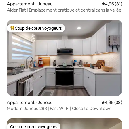
Appartement ⋅ Juneau
Évaluation mo
4,96 (81)
Alder Flat | Emplacement pratique et central dans la vallée
Coup de cœur voyageurs
Coups de cœur voyageurs les plus appréciés
Appartement ⋅ Juneau
Évaluation mo
4,95 (38)
Modern Juneau 2BR | Fast Wi-Fi | Close to Downtown
Coup de cœur voyageurs