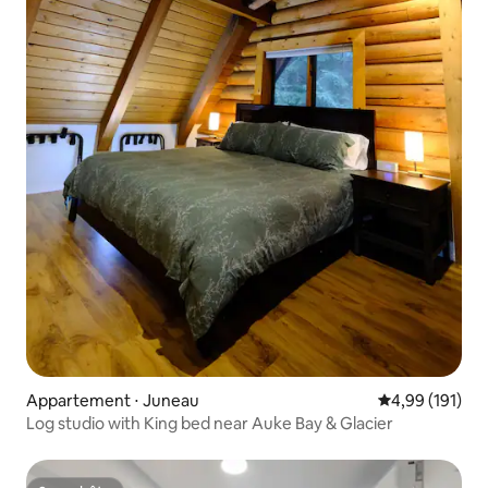
Appartement ⋅ Juneau
Évaluation moy
4,99 (191)
Log studio with King bed near Auke Bay & Glacier