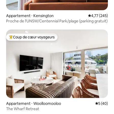
Appartement ⋅ Kensington
Évaluation moy
4,77 (245)
Proche de l'UNSW/Centennial Park/plage (parking gratuit)
Coup de cœur voyageurs
Coups de cœur voyageurs les plus appréciés
Appartement ⋅ Woolloomooloo
Évaluation
5 (40)
The Wharf Retreat