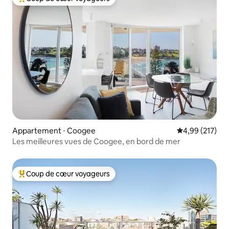
Coups de cœur voyageurs les plus appréciés
Appartement ⋅ Coogee
Évaluation moy
4,99 (217)
Les meilleures vues de Coogee, en bord de mer
Coup de cœur voyageurs
Coups de cœur voyageurs les plus appréciés