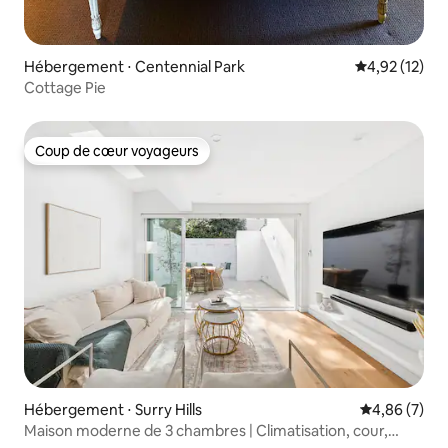
Hébergement ⋅ Centennial Park
Évaluation mo
4,92 (12)
Cottage Pie
Coup de cœur voyageurs
Coup de cœur voyageurs
Hébergement ⋅ Surry Hills
Évaluation m
4,86 (7)
Maison moderne de 3 chambres | Climatisation, cour,