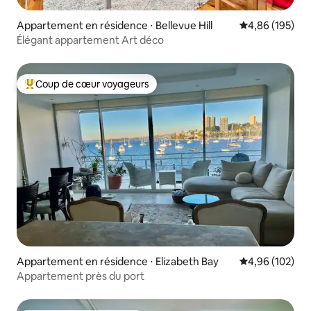
Appartement en résidence ⋅ Bellevue Hill
Évaluation moy
4,86 (195)
Élégant appartement Art déco
Coup de cœur voyageurs
Coups de cœur voyageurs les plus appréciés
Appartement en résidence ⋅ Elizabeth Bay
Évaluation moy
4,96 (102)
Appartement près du port