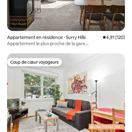
Appartement en résidence ⋅ Surry Hills
Évaluation moy
4,91 (120)
Appartement le plus proche de la gare
centrale | Surry Hills
Coup de cœur voyageurs
Coup de cœur voyageurs