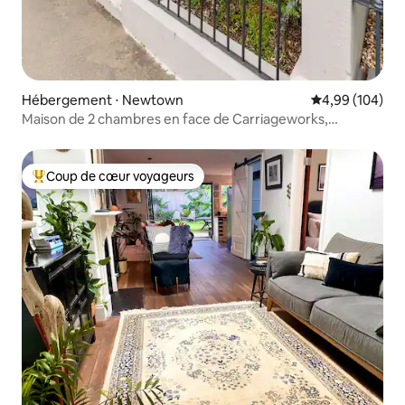
Hébergement ⋅ Newtown
Évaluation moy
4,99 (104)
Maison de 2 chambres en face de Carriageworks,
Newtown.
Coup de cœur voyageurs
Coups de cœur voyageurs les plus appréciés