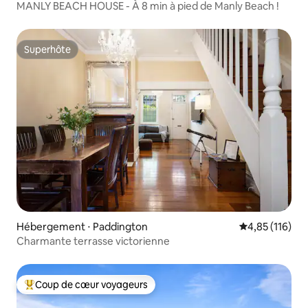
MANLY BEACH HOUSE - À 8 min à pied de Manly Beach !
Superhôte
Superhôte
Hébergement ⋅ Paddington
Évaluation moy
4,85 (116)
Charmante terrasse victorienne
Coup de cœur voyageurs
Coups de cœur voyageurs les plus appréciés