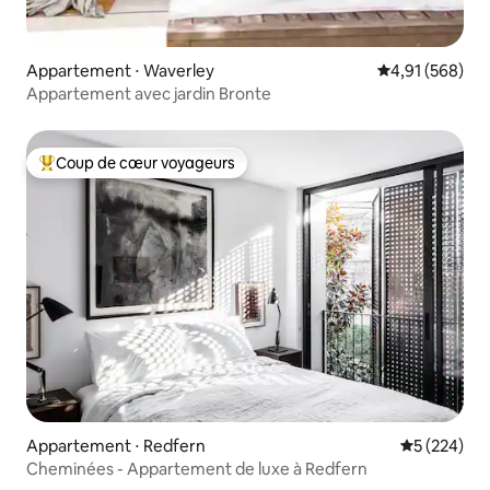
Appartement ⋅ Waverley
Évaluation moy
4,91 (568)
Appartement avec jardin Bronte
Coup de cœur voyageurs
Coups de cœur voyageurs les plus appréciés
Appartement ⋅ Redfern
Évaluation 
5 (224)
Cheminées - Appartement de luxe à Redfern