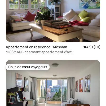
Appartement en résidence ⋅ Mosman
Évaluation mo
4,91 (111)
MOSMAN - charmant appartement d'art.
Coup de cœur voyageurs
Coup de cœur voyageurs