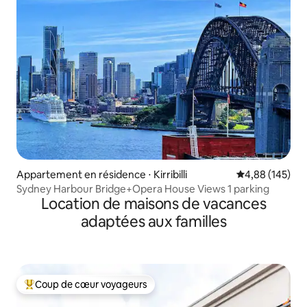
Appartement en résidence ⋅ Kirribilli
Évaluation moy
4,88 (145)
Sydney Harbour Bridge+Opera House Views 1 parking
Location de maisons de vacances
adaptées aux familles
Coup de cœur voyageurs
Coups de cœur voyageurs les plus appréciés