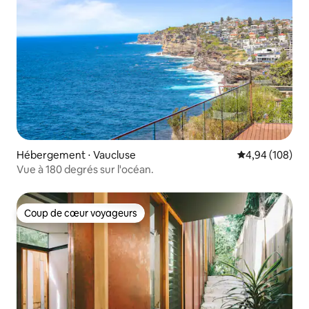
Hébergement ⋅ Vaucluse
Évaluation moy
4,94 (108)
Vue à 180 degrés sur l'océan.
Coup de cœur voyageurs
Coup de cœur voyageurs