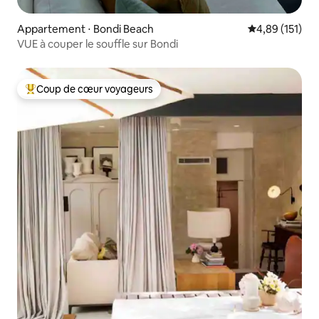
Appartement ⋅ Bondi Beach
Évaluation moy
4,89 (151)
VUE à couper le souffle sur Bondi
Coup de cœur voyageurs
Coups de cœur voyageurs les plus appréciés