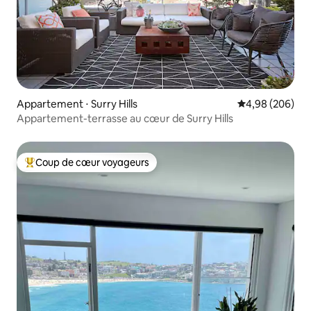
Appartement ⋅ Surry Hills
Évaluation moy
4,98 (206)
Appartement-terrasse au cœur de Surry Hills
Coup de cœur voyageurs
Coups de cœur voyageurs les plus appréciés