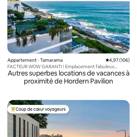
Appartement ⋅ Tamarama
Évaluation moy
4,97 (106)
FACTEUR WOW GARANTI ! Emplacement fabuleux
Autres superbes locations de vacances à
Bondi/Tama
proximité de Hordern Pavilion
Coup de cœur voyageurs
Coups de cœur voyageurs les plus appréciés