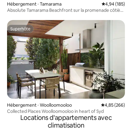
Hébergement ⋅ Tamarama
Évaluation moy
4,94 (185)
Absolute Tamarama Beachfront sur la promenade côtière
de Bondi
Superhôte
Superhôte
Hébergement ⋅ Woolloomooloo
Évaluation moy
4,85 (266)
Collected Places Woolloomooloo in heart of Syd
Locations d'appartements avec
climatisation