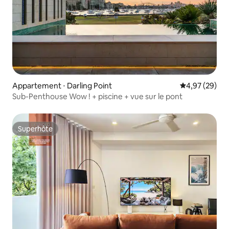
Appartement ⋅ Darling Point
Évaluation mo
4,97 (29)
Sub-Penthouse Wow ! + piscine + vue sur le pont
Superhôte
Superhôte