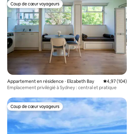
Coup de cœur voyageurs
Coup de cœur voyageurs
Appartement en résidence ⋅ Elizabeth Bay
Évaluation moy
4,97 (104)
Emplacement privilégié à Sydney : central et pratique
Coup de cœur voyageurs
Coup de cœur voyageurs