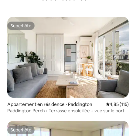
Superhôte
Superhôte
Appartement en résidence ⋅ Paddington
Évaluation moy
4,85 (115)
Paddington Perch • Terrasse ensoleillée + vue sur le port
Superhôte
Superhôte