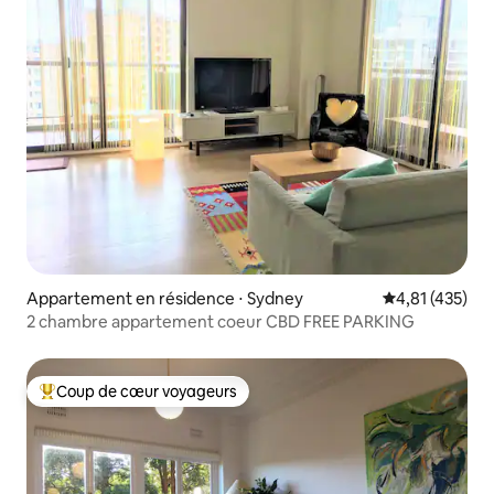
Appartement en résidence ⋅ Sydney
Évaluation moy
4,81 (435)
2 chambre appartement coeur CBD FREE PARKING
Coup de cœur voyageurs
Coups de cœur voyageurs les plus appréciés