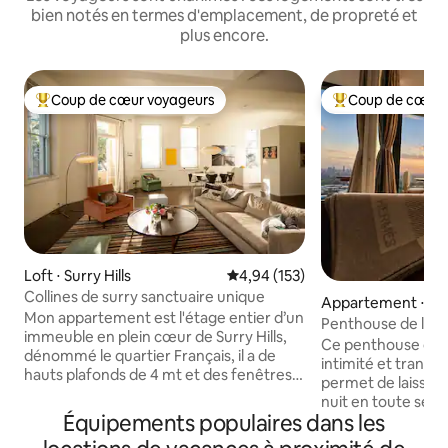
bien notés en termes d'emplacement, de propreté et
plus encore.
Coup de cœur voyageurs
Coup de cœur 
Coups de cœur voyageurs les plus appréciés
Coups de cœur vo
Loft ⋅ Surry Hills
Évaluation moyenne sur la base 
4,94 (153)
Collines de surry sanctuaire unique
Appartement ⋅ St
Mon appartement est l'étage entier d’un
Penthouse de luxe
immeuble en plein cœur de Surry Hills,
1 chambre• Vue sur 
Ce penthouse offr
dénommé le quartier Français, il a de
intimité et tranquil
hauts plafonds de 4 mt et des fenêtres
permet de laisser 
sur tous les côtés, ce qui lui donne une
nuit en toute sécu
sensation de légèreté aérée. L’espace
Équipements populaires dans les
trouverez pas les l
de vie décloisonné a une nouvelle
lumineuses pour d