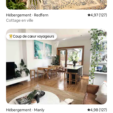
Hébergement ⋅ Redfern
Évaluation moy
4,97 (127)
Cottage en ville
Coup de cœur voyageurs
Coups de cœur voyageurs les plus appréciés
Hébergement ⋅ Manly
Évaluation moy
4,98 (127)