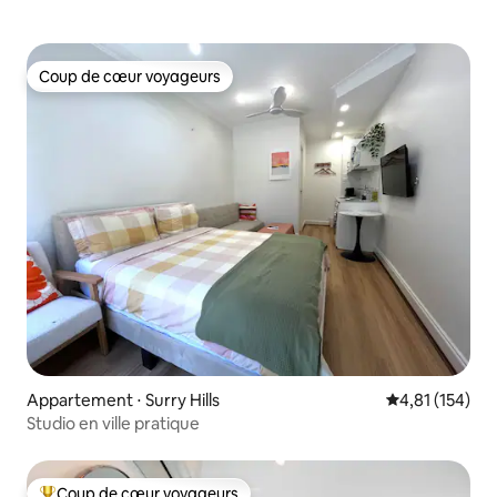
Coup de cœur voyageurs
Coup de cœur voyageurs
Appartement ⋅ Surry Hills
Évaluation moy
4,81 (154)
Studio en ville pratique
Coup de cœur voyageurs