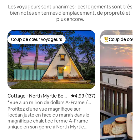
Les voyageurs sont unanimes : ces logements sont très
bien notés en termes d'emplacement, de propreté et
plus encore.
Coup de cœur voyageurs
Coup de cœur 
Coup de cœur voyageurs
Coups de cœur vo
Cottage ⋅ North Myrtle Beac
Évaluation moyenne sur la base 
4,99 (137)
h
*Vue à un million de dollars A-Frame /
Jacuzzi / Foyer*
Profitez d'une vue magnifique sur
l'océan juste en face du marais dans le
magnifique chalet de ferme A-Frame
unique en son genre à North Myrtle
Beach, en Caroline du Sud. Profitez du
café et de vos boissons préférées sur la