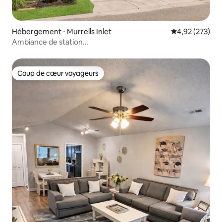
Hébergement ⋅ Murrells Inlet
Évaluation moy
4,92 (273)
Ambiance de station
balnéaire|Piscines|Golfette|Pataugeoire
Coup de cœur voyageurs
Coup de cœur voyageurs