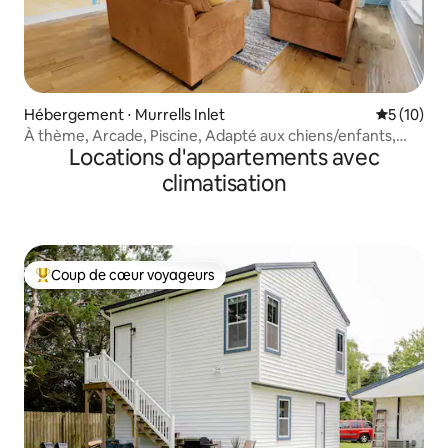
Hébergement ⋅ Murrells Inlet
Évaluation
5 (10)
À thème, Arcade, Piscine, Adapté aux chiens/enfants,
Locations d'appartements avec
Rénové
climatisation
Coup de cœur voyageurs
Coups de cœur voyageurs les plus appréciés