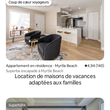
Coup de cœur voyageurs
Coup de cœur voyageurs
Appartement en résidence ⋅ Myrtle Beach
Évaluation moy
4,94 (140)
Superbe escapade à Myrtle Beach
Location de maisons de vacances
adaptées aux familles
Superhôte
Superhôte