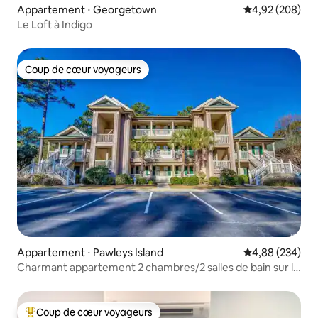
Appartement ⋅ Georgetown
Évaluation moy
4,92 (208)
Le Loft à Indigo
Coup de cœur voyageurs
Coup de cœur voyageurs
Appartement ⋅ Pawleys Island
Évaluation moy
4,88 (234)
Charmant appartement 2 chambres/2 salles de bain sur le
parcours de golf True Blue
Coup de cœur voyageurs