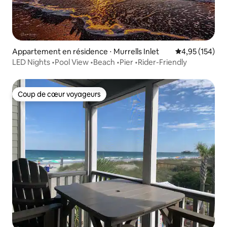
Appartement en résidence ⋅ Murrells Inlet
Évaluation moy
4,95 (154)
LED Nights •Pool View •Beach •Pier •Rider-Friendly
Coup de cœur voyageurs
Coup de cœur voyageurs