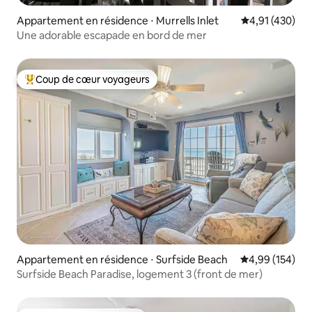
Appartement en résidence ⋅ Murrells Inlet
Évaluation moy
4,91 (430)
Une adorable escapade en bord de mer
Coup de cœur voyageurs
Coups de cœur voyageurs les plus appréciés
Appartement en résidence ⋅ Surfside Beach
Évaluation moy
4,99 (154)
Surfside Beach Paradise, logement 3 (front de mer)