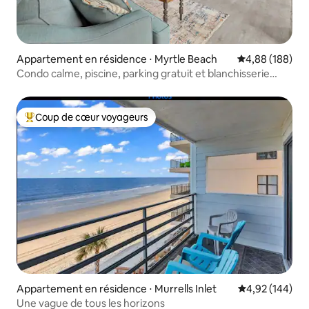
Appartement en résidence ⋅ Myrtle Beach
Évaluation moy
4,88 (188)
Condo calme, piscine, parking gratuit et blanchisserie
gratuite !
Coup de cœur voyageurs
Coups de cœur voyageurs les plus appréciés
Appartement en résidence ⋅ Murrells Inlet
Évaluation moy
4,92 (144)
Une vague de tous les horizons