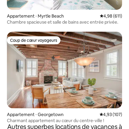
Appartement ⋅ Myrtle Beach
Évaluation moy
4,98 (611)
Chambre spacieuse et salle de bains avec entrée privée.
Coup de cœur voyageurs
Coup de cœur voyageurs
Appartement ⋅ Georgetown
Évaluation moy
4,93 (107)
Charmant appartement au cœur du centre-ville !
Autres superbes locations de vacances à