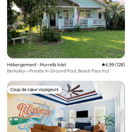
Hébergement ⋅ Murrells Inlet
Évaluation moy
4,99 (128)
Berkeley—Private In-Ground Pool, Beach Pass Incl
Coup de cœur voyageurs
Coup de cœur voyageurs