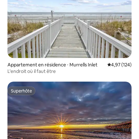
Appartement en résidence ⋅ Murrells Inlet
Évaluation moy
4,97 (124)
L'endroit où il faut être
Superhôte
Superhôte