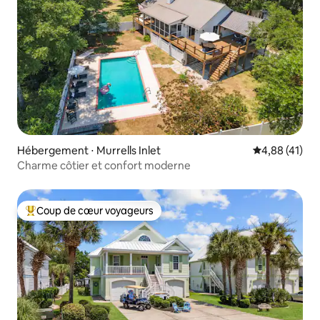
Hébergement ⋅ Murrells Inlet
Évaluation mo
4,88 (41)
Charme côtier et confort moderne
Coup de cœur voyageurs
Coups de cœur voyageurs les plus appréciés