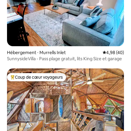
Hébergement ⋅ Murrells Inlet
Évaluation mo
4,98 (40)
SunnysideVilla - Pass plage gratuit, lits King Size et garage
Coup de cœur voyageurs
Coups de cœur voyageurs les plus appréciés