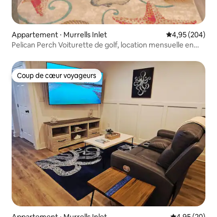
Appartement ⋅ Murrells Inlet
Évaluation moy
4,95 (204)
Pelican Perch Voiturette de golf, location mensuelle en
hiver
Coup de cœur voyageurs
Coup de cœur voyageurs
Appartement ⋅ Murrells Inlet
Évaluation mo
4,95 (20)