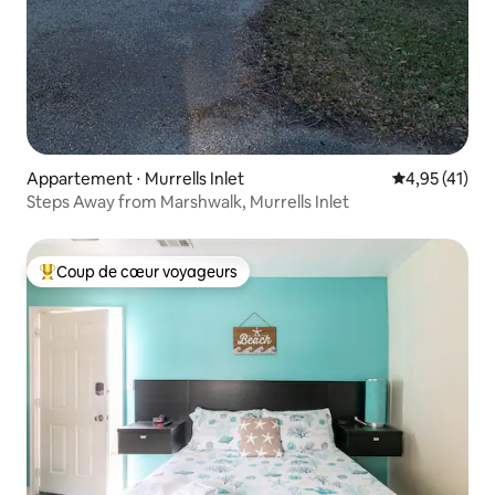
Appartement ⋅ Murrells Inlet
Évaluation mo
4,95 (41)
Steps Away from Marshwalk, Murrells Inlet
Coup de cœur voyageurs
Coups de cœur voyageurs les plus appréciés