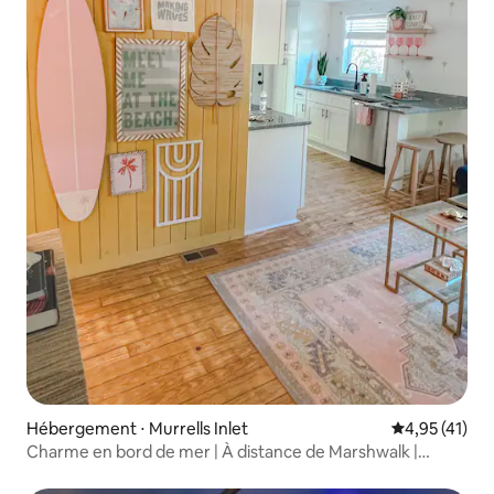
Hébergement ⋅ Murrells Inlet
Évaluation mo
4,95 (41)
Charme en bord de mer | À distance de Marshwalk |
Animaux acceptés