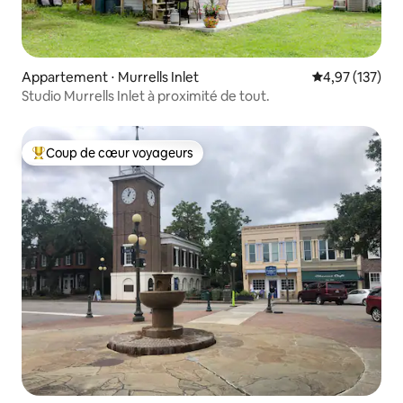
Appartement ⋅ Murrells Inlet
Évaluation moy
4,97 (137)
Studio Murrells Inlet à proximité de tout.
Coup de cœur voyageurs
Coups de cœur voyageurs les plus appréciés