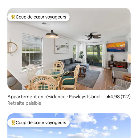
Coup de cœur voyageurs
Coups de cœur voyageurs les plus appréciés
Appartement en résidence ⋅ Pawleys Island
Évaluation moy
4,98 (127)
Retraite paisible
Coup de cœur voyageurs
Coups de cœur voyageurs les plus appréciés