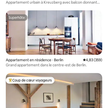
Appartement urbain à Kreuzberg avec balcon donnant
sur la cour
Superhôte
Superhôte
Appartement en résidence ⋅ Berlin
Évaluation moy
4,83 (359)
Grand appartement dans le centre-est de Berlin.
Coup de cœur voyageurs
Coups de cœur voyageurs les plus appréciés