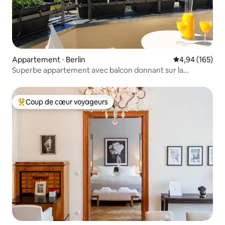
Appartement ⋅ Berlin
Évaluation moy
4,94 (165)
Superbe appartement avec balcon donnant sur la
Teutoburger Platz
Coup de cœur voyageurs
Coups de cœur voyageurs les plus appréciés