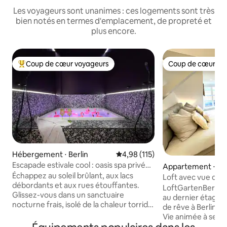
Les voyageurs sont unanimes : ces logements sont très
bien notés en termes d'emplacement, de propreté et
plus encore.
Coup de cœur voyageurs
Coup de cœur vo
Coups de cœur voyageurs les plus appréciés
Coup de cœur vo
Hébergement ⋅ Berlin
Évaluation moyenne sur la base 
4,98 (115)
Escapade estivale cool : oasis spa privée
Appartement ⋅ Ber
à Kreuzberg
Échappez au soleil brûlant, aux lacs
Loft avec vue dans
débordants et aux rues étouffantes.
Berlin Mitte !
LoftGartenBerlin e
Glissez-vous dans un sanctuaire
au dernier étage
nocturne frais, isolé de la chaleur torride
de rêve à Berlin M
de l'été. Plongez dans les eaux fraîches
Vie animée à seul
et bouillonnantes de votre jacuzzi privé
la Torstraße avec 