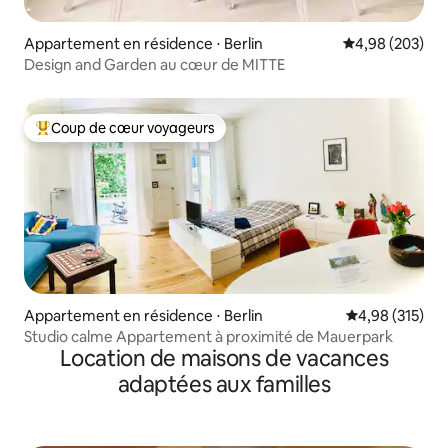
Appartement en résidence ⋅ Berlin
Évaluation moy
4,98 (203)
Design and Garden au cœur de MITTE
Coup de cœur voyageurs
Coups de cœur voyageurs les plus appréciés
Appartement en résidence ⋅ Berlin
Évaluation moy
4,98 (315)
Studio calme Appartement à proximité de Mauerpark
Location de maisons de vacances
adaptées aux familles