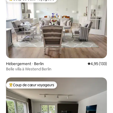
Coups de cœur voyageurs les plus appréciés
Hébergement ⋅ Berlin
Évaluation moy
4,95 (133)
Belle villa à Westend Berlin
Coup de cœur voyageurs
Coups de cœur voyageurs les plus appréciés