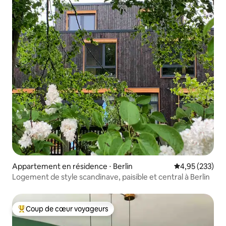
Appartement en résidence ⋅ Berlin
Évaluation moy
4,95 (233)
Logement de style scandinave, paisible et central à Berlin
Coup de cœur voyageurs
Coups de cœur voyageurs les plus appréciés