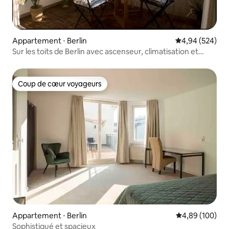
Appartement ⋅ Berlin
Évaluation moy
4,94 (524)
Sur les toits de Berlin avec ascenseur, climatisation et
Netflix
Coup de cœur voyageurs
Coup de cœur voyageurs
Appartement ⋅ Berlin
Évaluation moy
4,89 (100)
Sophistiqué et spacieux