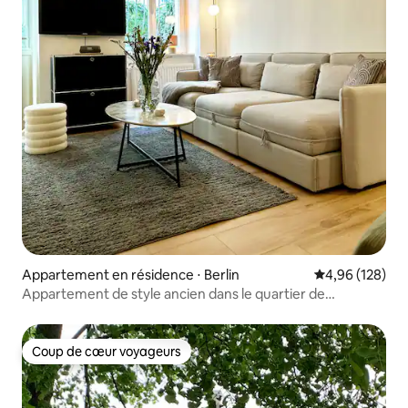
Appartement en résidence ⋅ Berlin
Évaluation moy
4,96 (128)
Appartement de style ancien dans le quartier de
Prenzlauer Berg
Coup de cœur voyageurs
Coup de cœur voyageurs