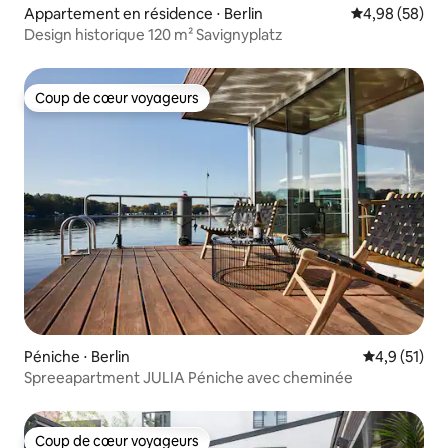
Appartement en résidence ⋅ Berlin
Évaluation mo
4,98 (58)
Design historique 120 m² Savignyplatz
Coup de cœur voyageurs
Coup de cœur voyageurs
Péniche ⋅ Berlin
Évaluation m
4,9 (51)
Spreeapartment JULIA Péniche avec cheminée
Coup de cœur voyageurs