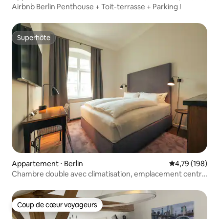
Airbnb Berlin Penthouse + Toit-terrasse + Parking !
Superhôte
Superhôte
Appartement ⋅ Berlin
Évaluation moy
4,79 (198)
Chambre double avec climatisation, emplacement central
à Mitte, Berlin
Coup de cœur voyageurs
Coup de cœur voyageurs