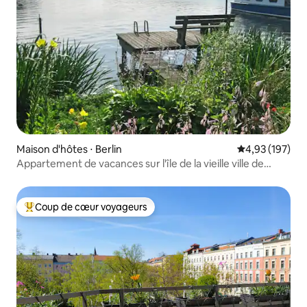
Maison d'hôtes ⋅ Berlin
Évaluation moy
4,93 (197)
Appartement de vacances sur l'île de la vieille ville de
Köpenick
Coup de cœur voyageurs
Coups de cœur voyageurs les plus appréciés