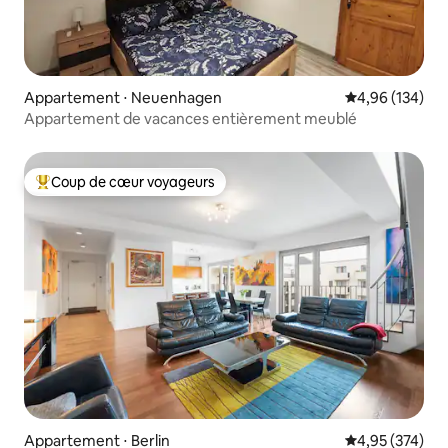
Appartement ⋅ Neuenhagen
Évaluation moy
4,96 (134)
Appartement de vacances entièrement meublé
Coup de cœur voyageurs
Coups de cœur voyageurs les plus appréciés
Appartement ⋅ Berlin
Évaluation moy
4,95 (374)