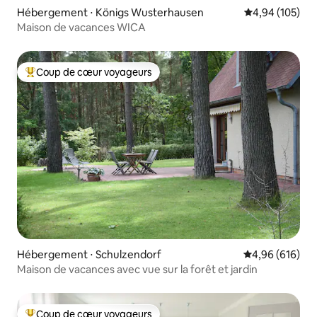
Hébergement ⋅ Königs Wusterhausen
Évaluation moy
4,94 (105)
Maison de vacances WICA
Coup de cœur voyageurs
Coups de cœur voyageurs les plus appréciés
Hébergement ⋅ Schulzendorf
Évaluation moy
4,96 (616)
Maison de vacances avec vue sur la forêt et jardin
Coup de cœur voyageurs