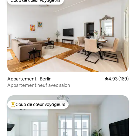
Coup de cœur voyageurs
Coup de cœur voyageurs
Appartement ⋅ Berlin
Évaluation moy
4,93 (169)
Appartement neuf avec salon
Coup de cœur voyageurs
Coups de cœur voyageurs les plus appréciés