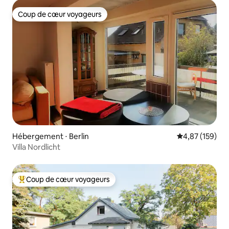
Coup de cœur voyageurs
Coup de cœur voyageurs
Hébergement ⋅ Berlin
Évaluation moy
4,87 (159)
Villa Nordlicht
Coup de cœur voyageurs
Coups de cœur voyageurs les plus appréciés