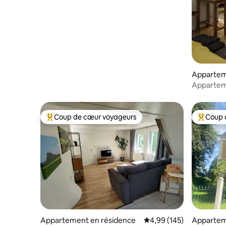
Appartem
Appartem
Südvorst
Coup de cœur voyageurs
Coup 
Coups de cœur voyageurs les plus appréciés
Coups de
Appartement en résidence
Évaluation moyenne sur 
4,99 (145)
Appartem