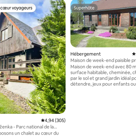
 cœur voyageurs
Superhôte
 cœur voyageurs
Superhôte
Hébergement
É
Maison de week-end paisible pr
ville rocheuse de Tisá
Maison de week-end avec 80 
 la base de 124 commentaires : 4,87 sur 5
surface habitable, cheminée, 
par le sol et grand jardin idéal p
détendre, jeux pour enfants ou
barbecue. Le village de Tisá est une belle
station touristique à Krušnoho
principalement pour ses rocher
uniques. La maison peut servir
idéale pour les amateurs d'esca
randonnée ou de vélo. La vaste prairie
Évaluation moyenne sur la base de 305 commen
4,94 (305)
adjacente est un endroit popul
ženka - Parc national de la
les amateurs de kite en automn
hèque
osons un chalet au cœur du
hiver - que ce soit avec un tric