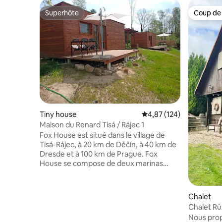
Superhôte
Coup de
Superhôte
Coup de
Tiny house
Évaluation moyenne sur
4,87 (124)
Maison du Renard Tisá / Rájec 1
Fox House est situé dans le village de
Tisá-Rájec, à 20 km de Děčín, à 40 km de
Dresde et à 100 km de Prague. Fox
House se compose de deux marinas
entièrement équipées et se trouve sur
un grand terrain clôturé avec un parking
gratuit. Wi-Fi gratuit. Il s’agit d’un
Chalet
hébergement non conventionnel au
Chalet Rů
cœur d’une nature belle et propre. Vous
Suisse tc
Nous prop
passerez vos vacances dans le calme