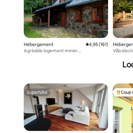
Hébergement
Évaluation moyenne sur
4,95 (161)
Héberge
Agréable logement minier
Villa élec
Schattenmorelle Geising
cheminé
Lo
Superhôte
Coup 
Superhôte
Coups de