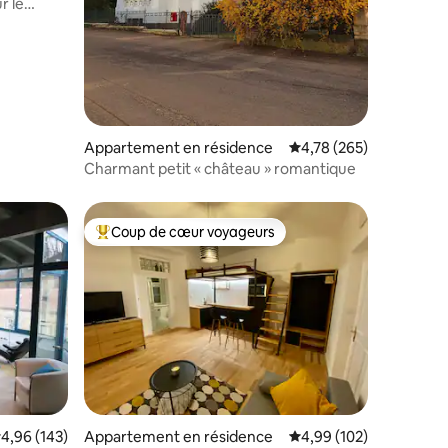
r le
ntaires : 4,95 sur 5
Appartement en résidence
Évaluation moyenne sur
4,78 (265)
Charmant petit « château » romantique
Coup de cœur voyageurs
lus appréciés
Coups de cœur voyageurs les plus appréciés
ntaires : 4,96 sur 5
valuation moyenne sur la base de 143 commentaires : 4,96 sur 5
4,96 (143)
Appartement en résidence
Évaluation moyenne sur
4,99 (102)