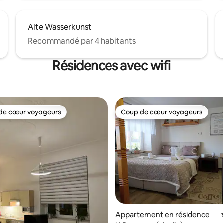
Alte Wasserkunst
Recommandé par 4 habitants
Résidences avec wifi
de cœur voyageurs
Coup de cœur voyageurs
 cœur voyageurs les plus appréciés
Coup de cœur voyageurs
la base de 176 commentaires : 4,89 sur 5
Appartement en résidence