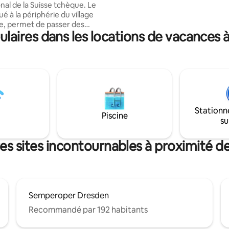
nal de la Suisse tchèque. Le
skis. En été, vous pourrez vous
tué à la périphérie du village
dans l'étang voisin.
ce, permet de passer des
aires dans les locations de vacances à
reposantes et relaxantes, ainsi
acances actives, grâce à son
nt au pied de la forêt. Le
louer offre un hébergement
6 personnes dans 3 chambres. Il
uisine entièrement équipée, le
ne télévision connectée.
irectement à côté du bâtiment.
Stationn
est chauffé soit par une
Piscine
su
 électrique avec des tuyaux
le bâtiment, soit par une
à bois.
es sites incontournables à proximité de
Semperoper Dresden
Recommandé par 192 habitants