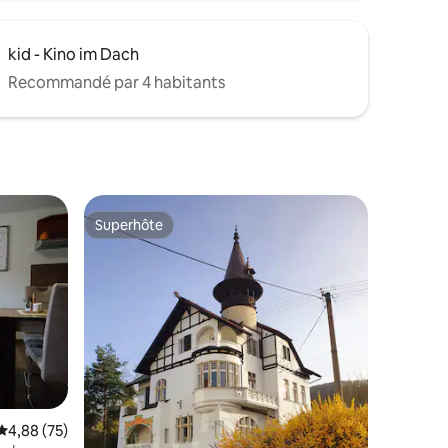
kid - Kino im Dach
Recommandé par 4 habitants
Superhôte
Superhôte
Évaluation moyenne sur la base de 75 commentaires : 4,88 sur 5
4,88 (75)