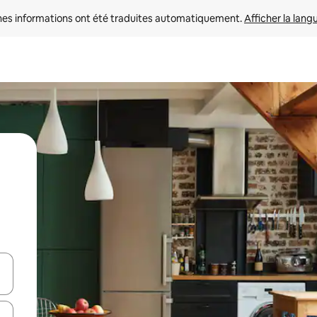
nes informations ont été traduites automatiquement. 
Afficher la lang
hes vers le haut et vers le bas pour les parcourir ou en appuyant et en fai