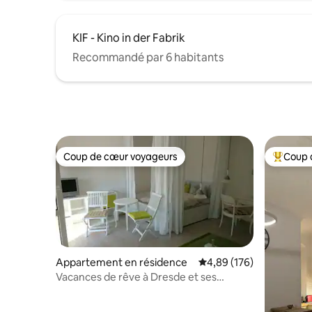
KIF - Kino in der Fabrik
Recommandé par 6 habitants
Coup de cœur voyageurs
Coup 
Coup de cœur voyageurs
Coups de
Appartement en résidence
Évaluation moyenne sur 
4,89 (176)
Vacances de rêve à Dresde et ses
environs