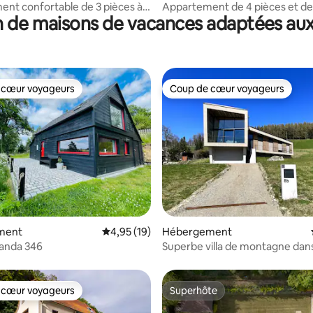
nt confortable de 3 pièces à
Appartement de 4 pièces et de
 de maisons de vacances adaptées aux
vieille ville de Pirna
 cœur voyageurs
Coup de cœur voyageurs
 cœur voyageurs
Coup de cœur voyageurs
r la base de 42 commentaires : 4,93 sur 5
ment
Évaluation moyenne sur la base de 19 comme
4,95 (19)
Hébergement
čanda 346
Superbe villa de montagne dans
Osterzgebirge
 cœur voyageurs
Superhôte
 cœur voyageurs
Superhôte