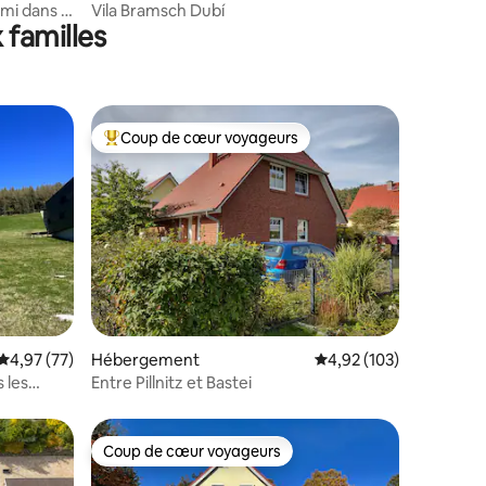
mi dans la
Vila Bramsch Dubí
 familles
Coup de cœur voyageurs
Coups de cœur voyageurs les plus appréciés
ntaires : 4,95 sur 5
Évaluation moyenne sur la base de 77 commentaires : 4,97 sur 5
4,97 (77)
Hébergement
Évaluation moyenne sur
4,92 (103)
 les
Entre Pillnitz et Bastei
Coup de cœur voyageurs
Coup de cœur voyageurs