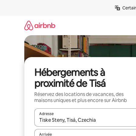
Aller
Certai
directement
au
contenu
Hébergements à
proximité de Tisá
Réservez des locations de vacances, des
maisons uniques et plus encore sur Airbnb
Adresse
Lorsque les résultats s'affichent, utilisez les flèc
Arrivée