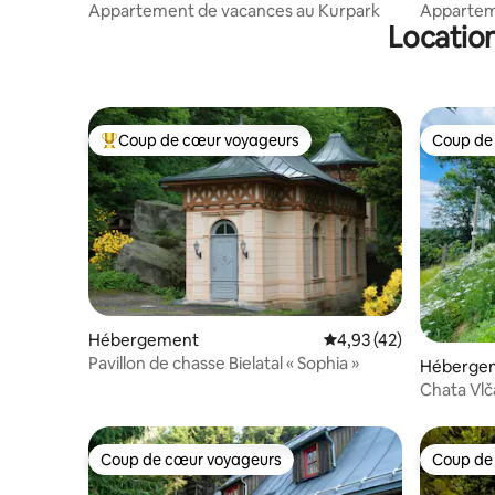
Appartement de vacances au Kurpark
Apparteme
Location
Dresde
Coup de cœur voyageurs
Coup de
Coups de cœur voyageurs les plus appréciés
Coup de
Hébergement
Évaluation moyenne su
4,93 (42)
Pavillon de chasse Bielatal « Sophia »
Héberge
Chata Vl
Coup de cœur voyageurs
Coup de
Coup de cœur voyageurs
Coup de