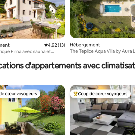
Hébergement
 la base de 161 commentaires : 4,95 sur 5
ment
Évaluation moyenne sur la base de 13 comme
4,92 (13)
The Teplice Aqua Villa by Aura 
trique Pirna avec sauna et
Collection
e
cations d'appartements avec climatisat
de cœur voyageurs
Coup de cœur voyageurs
 cœur voyageurs les plus appréciés
Coups de cœur voyageurs les p