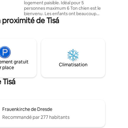
logement paisible. Idéal pour 5
 baigner
personnes maximum 6 Ton chien est le
bienvenu. Les enfants ont beaucoup
 proximité de Tisá
d'espace. Randonnée- escalade-vélo-
détente-travail..... 3 km piscine
extérieure naturelle, zone d'escalade,
grotte de Bennohöhle, labyrinthe
rocheux, forteresse de Königstein, parc
de loisirs de l'Elbe Cuisine entièrement
équipée.3 chambres à coucher
séparées. Barbecue, salon extérieur. Un
ement gratuit
scooter + 2 vélos simples. Maison de jeu
Climatisation
r place
pour enfants. Pelouse et fruits bio de
notre propre culture :-)
 Tisá
Frauenkirche de Dresde
Recommandé par 277 habitants