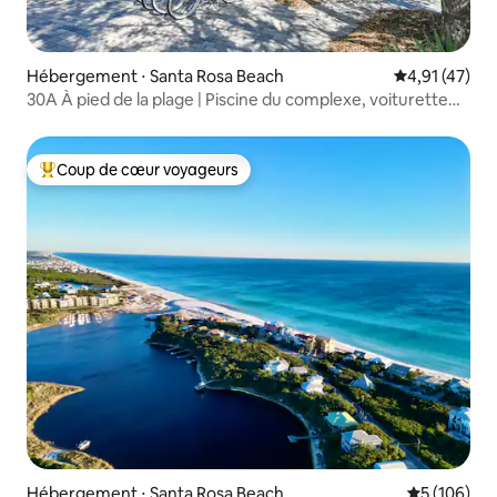
Hébergement ⋅ Santa Rosa Beach
Évaluation mo
4,91 (47)
30A À pied de la plage | Piscine du complexe, voiturette
de golf, vélos
Coup de cœur voyageurs
Coups de cœur voyageurs les plus appréciés
Hébergement ⋅ Santa Rosa Beach
Évaluation 
5 (106)