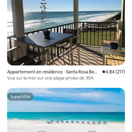
Appartement en résidence ⋅ Santa Rosa Beac
Évaluation moy
4,84 (217)
h
Vue sur la mer sur une plage privée de 30A
Superhôte
Superhôte