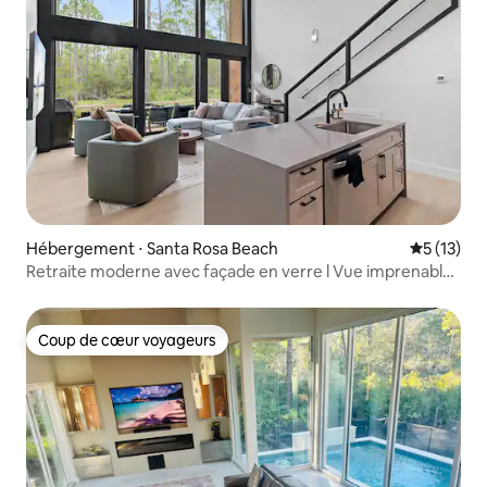
Hébergement ⋅ Santa Rosa Beach
Évaluation
5 (13)
Retraite moderne avec façade en verre l Vue imprenable
sur la nature
Coup de cœur voyageurs
Coup de cœur voyageurs