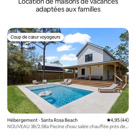
Location de maisons de vacances
adaptées aux familles
Coup de cœur voyageurs
Coup de cœur voyageurs
Hébergement ⋅ Santa Rosa Beach
Évaluation mo
4,95 (44)
NOUVEAU 3B/2.5Ba Piscine d'eau salée chauffée près de
30A !