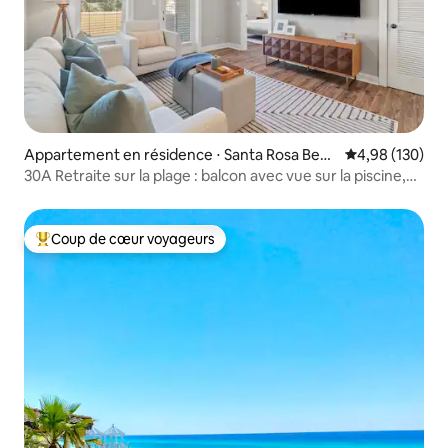
Appartement en résidence ⋅ Santa Rosa Beac
Évaluation moy
4,98 (130)
h
30A Retraite sur la plage : balcon avec vue sur la piscine,
2 min > plage
Coup de cœur voyageurs
Coups de cœur voyageurs les plus appréciés