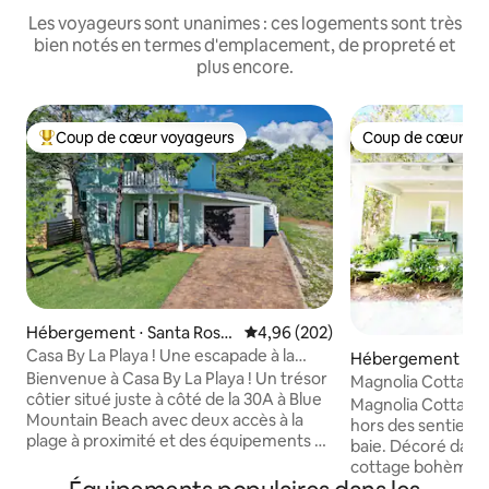
Les voyageurs sont unanimes : ces logements sont très
bien notés en termes d'emplacement, de propreté et
plus encore.
Coup de cœur voyageurs
Coup de cœur vo
Coups de cœur voyageurs les plus appréciés
Coup de cœur vo
Hébergement ⋅ Santa Rosa
Évaluation moyenne sur la base 
4,96 (202)
Beach
Casa By La Playa ! Une escapade à la
Hébergement ⋅ Sa
plage à Blue Mountain
Bienvenue à Casa By La Playa ! Un trésor
Beach
Magnolia Cottage 
côtier situé juste à côté de la 30A à Blue
- 4 couchages - A
Magnolia Cottage 
Mountain Beach avec deux accès à la
hors des sentiers 
plage à proximité et des équipements à
baie. Décoré dans un style plage et
profusion. Cette maison de 2 chambres
cottage bohème, c'
et 2,5 salles de bain peut accueillir
pour se détendre e