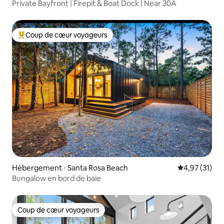
Private Bayfront | Firepit & Boat Dock | Near 30A
Coup de cœur voyageurs
Coups de cœur voyageurs les plus appréciés
Hébergement ⋅ Santa Rosa Beach
Évaluation mo
4,97 (31)
Bungalow en bord de baie
Coup de cœur voyageurs
Coup de cœur voyageurs