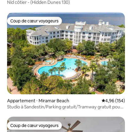
Nid côtier - (Hidden Dunes 130)
Coup de cœur voyageurs
Coup de cœur voyageurs
Appartement ⋅ Miramar Beach
Évaluation moy
4,96 (154)
Studio à Sandestin/Parking gratuit/Tramway gratuit pour
la plage
Coup de cœur voyageurs
Coup de cœur voyageurs