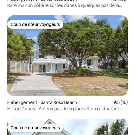
Rare maison côtière sur les dunes à quelques pas de la
plage.
Coup de cœur voyageurs
Coup de cœur voyageurs
Hébergement ⋅ Santa Rosa Beach
Évaluation
5 (15)
Hilltop Dunes - À deux pas de la plage et du restaurant -
Nouvelle piscine !
Coup de cœur voyageurs
Coup de cœur voyageurs