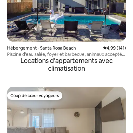
Hébergement ⋅ Santa Rosa Beach
Évaluation moy
4,99 (141)
Piscine d'eau salée, foyer et barbecue, animaux acceptés,
Locations d'appartements avec
près de 30A
climatisation
Coup de cœur voyageurs
Coup de cœur voyageurs