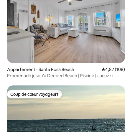
Appartement ⋅ Santa Rosa Beach
Évaluation moy
4,87 (108)
Promenade jusqu'à Deeded Beach | Piscine | Jacuzzi |
Studio
Coup de cœur voyageurs
Coup de cœur voyageurs