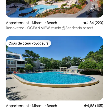
Appartement ⋅ Miramar Beach
Évaluation moy
4,84 (220)
Renovated - OCEAN VIEW studio @Sandestin resort
Coup de cœur voyageurs
Coup de cœur voyageurs
Appartement ⋅ Miramar Beach
Évaluation moy
4,88 (165)