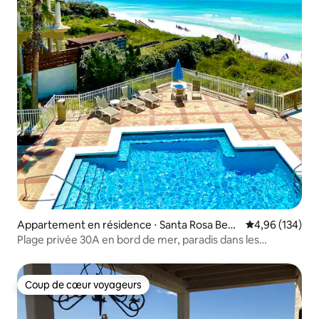
Appartement en résidence ⋅ Santa Rosa Beac
Évaluation moy
4,96 (134)
h
Plage privée 30A en bord de mer, paradis dans les
montagnes bleues
Coup de cœur voyageurs
Coup de cœur voyageurs