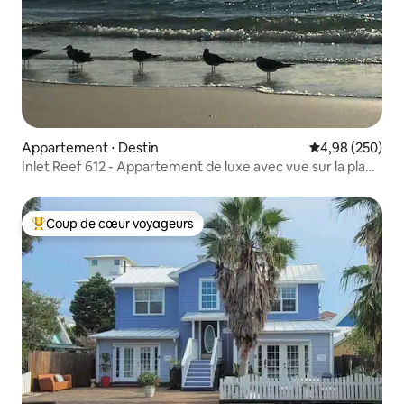
Appartement ⋅ Destin
Évaluation moy
4,98 (250)
Inlet Reef 612 - Appartement de luxe avec vue sur la plage
à Destin
Coup de cœur voyageurs
Coups de cœur voyageurs les plus appréciés