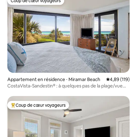
Coup de cœur voyageurs
Coup de cœur voyageurs
Appartement en résidence ⋅ Miramar Beach
Évaluation moy
4,89 (119)
CostaVista-Sandestin® : à quelques pas de la plage/vue
sur le golfe !
Coup de cœur voyageurs
Coups de cœur voyageurs les plus appréciés