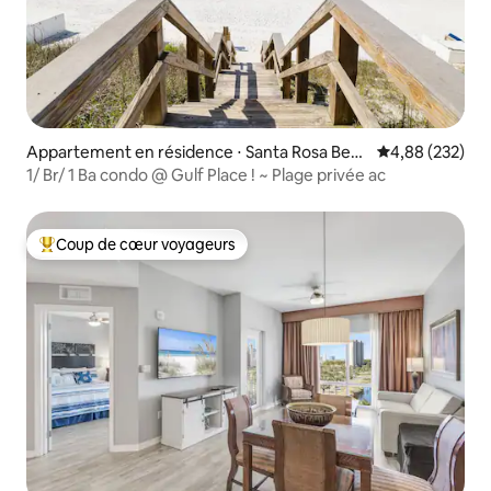
Appartement en résidence ⋅ Santa Rosa Beac
Évaluation moy
4,88 (232)
h
1/ Br/ 1 Ba condo @ Gulf Place ! ~ Plage privée ac
Coup de cœur voyageurs
Coups de cœur voyageurs les plus appréciés