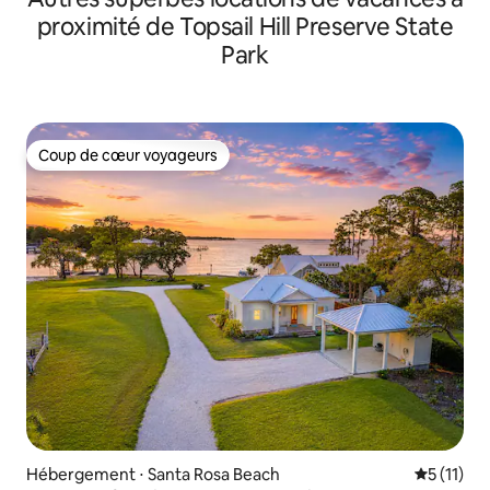
proximité de Topsail Hill Preserve State
Park
Coup de cœur voyageurs
Coup de cœur voyageurs
Hébergement ⋅ Santa Rosa Beach
Évaluatio
5 (11)