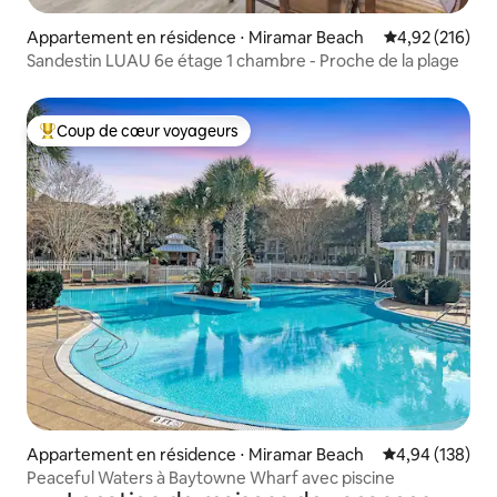
Appartement en résidence ⋅ Miramar Beach
Évaluation moy
4,92 (216)
Sandestin LUAU 6e étage 1 chambre - Proche de la plage
Coup de cœur voyageurs
Coups de cœur voyageurs les plus appréciés
Appartement en résidence ⋅ Miramar Beach
Évaluation moy
4,94 (138)
Peaceful Waters à Baytowne Wharf avec piscine