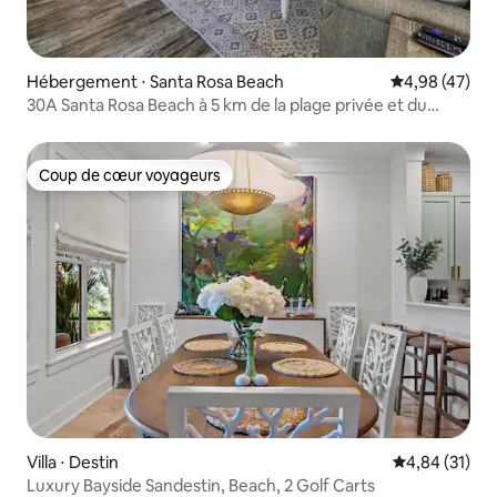
Hébergement ⋅ Santa Rosa Beach
Évaluation mo
4,98 (47)
30A Santa Rosa Beach à 5 km de la plage privée et du
centre commercial
Coup de cœur voyageurs
Coup de cœur voyageurs
Villa ⋅ Destin
Évaluation mo
4,84 (31)
Luxury Bayside Sandestin, Beach, 2 Golf Carts