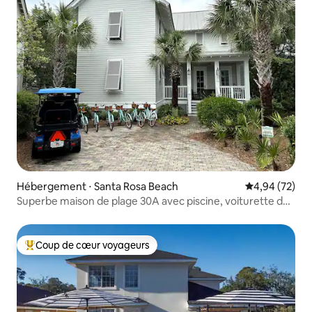
Hébergement ⋅ Santa Rosa Beach
Évaluation mo
4,94 (72)
Superbe maison de plage 30A avec piscine, voiturette de
golf et vélos
Coup de cœur voyageurs
Coups de cœur voyageurs les plus appréciés