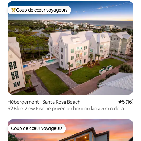
Coup de cœur voyageurs
Coups de cœur voyageurs les plus appréciés
Hébergement ⋅ Santa Rosa Beach
Évaluation
5 (16)
62 Blue View Piscine privée au bord du lac à 5 min de la
plage
Coup de cœur voyageurs
Coup de cœur voyageurs