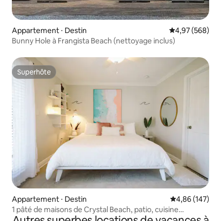
Appartement ⋅ Destin
Évaluation moy
4,97 (568)
Bunny Hole à Frangista Beach (nettoyage inclus)
Superhôte
Superhôte
Appartement ⋅ Destin
Évaluation moy
4,86 (147)
1 pâté de maisons de Crystal Beach, patio, cuisine
Autres superbes locations de vacances à
complète, lave-linge/sèche-linge