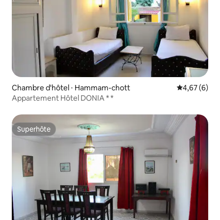
Chambre d'hôtel ⋅ Hammam-chott
Évaluation m
4,67 (6)
Appartement Hôtel DONIA * *
Superhôte
Superhôte