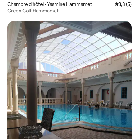
Chambre d'hôtel ⋅ Yasmine Hammamet
Évaluation 
3,8 (5)
Green Golf Hammamet