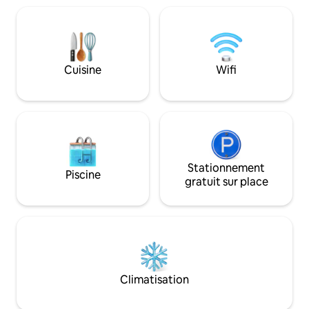
de qualité, ajoutent une touche
japonaise. Entre ja
supplémentaire de confort et de
gastronomie saine
sophistication à votre séjour
expérience sensorielle 
inclus. Possibilité de service de luxe sur
demande.
Cuisine
Wifi
Stationnement
Piscine
gratuit sur place
Climatisation