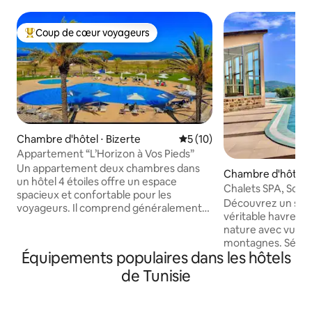
Coup de cœur voyageurs
Coups de cœur voyageurs les plus appréciés
Chambre d'hôtel ⋅ Bizerte
Évaluation moyenne sur la b
5 (10)
Appartement “L’Horizon à Vos Pieds”
Un appartement deux chambres dans
Chambre d'hôtel ⋅ 
un hôtel 4 étoiles offre un espace
Chalets SPA, Soins 
spacieux et confortable pour les
thermale
Découvrez un site 
voyageurs. Il comprend généralement
véritable havre de
deux chambres séparées, chacune avec
nature avec vue p
sa propre salle de bain, un salon élégant,
montagnes. Séjour
une cuisine équipée avec une terrasse
Équipements populaires dans les hôtels
18 chalets, 9 cham
offrant une vue magnifique et une plage
chacun doté d’un j
de Tunisie
privée avec des parasols . Les
thermale. Profitez d’un bien-être total :
équipements de luxe, tels que des draps
spa, hammam, pisc
haut de gamme, des produits de toilette
l'innovante thérap