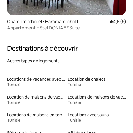
Chambre d'hôtel ⋅ Hammam-chott
Évaluation 
4,5 (6)
Appartement Hôtel DONIA * * Suite
Destinations à découvrir
Autres types de logements
Locations de vacances avec piscine
Location de chalets
Tunisie
Tunisie
Location de maisons de vacances
Locations de maisons de vacances
Tunisie
Tunisie
Locations de maisons en terre
Locations avec sauna
Tunisie
Tunisie
Séjours à la ferme
Afficher plus