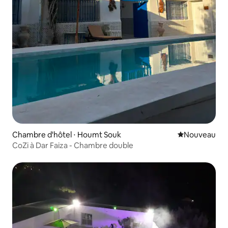
Chambre d'hôtel ⋅ Houmt Souk
Nouvel hébe
Nouveau
CoZi à Dar Faiza - Chambre double