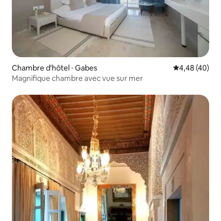
Chambre d'hôtel ⋅ Gabes
Évaluation mo
4,48 (40)
Magnifique chambre avec vue sur mer