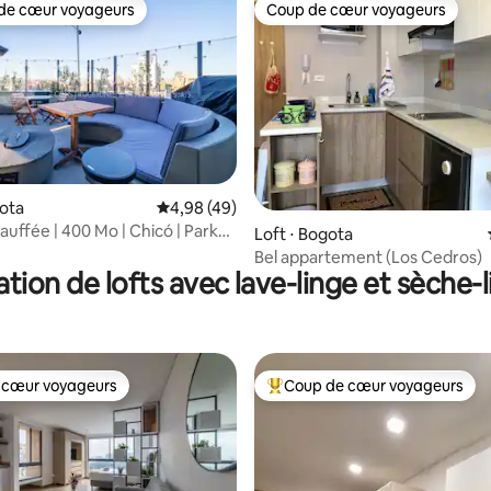
de cœur voyageurs
Coup de cœur voyageurs
 cœur voyageurs les plus appréciés
Coup de cœur voyageurs
 la base de 67 commentaires : 4,99 sur 5
gota
Évaluation moyenne sur la base de 49 comme
4,98 (49)
auffée | 400 Mo | Chicó | Park93
Loft ⋅ Bogota
ng
Bel appartement (Los Cedros)
tion de lofts avec lave-linge et sèche-
 cœur voyageurs
Coup de cœur voyageurs
 cœur voyageurs
Coups de cœur voyageurs les p