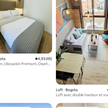
 la base de 79 commentaires : 4,89 sur 5
gota
Évaluation moyenne sur la base de 45 comme
4,93 (45)
n, Ubicación Premium, Diseño
2TVs
Loft ⋅ Bogota
Loft avec double hauteur et vue
montagnes