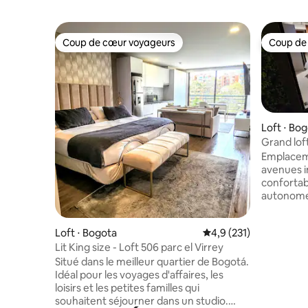
Coup de cœur voyageurs
Coup de
Coup de cœur voyageurs
Coup de
Loft ⋅ Bo
Grand lof
d'arrivée 
Emplaceme
avenues i
confortab
autonome 
pour les v
les amis, 
Loft ⋅ Bogota
Évaluation moyenne su
4,9 (231)
proximité
Lit King size - Loft 506 parc el Virrey
Espaces co
double d'h
Situé dans le meilleur quartier de Bogotá.
manger, s
Idéal pour les voyages d'affaires, les
chaude, té
loisirs et les petites familles qui
réfrigéra
souhaitent séjourner dans un studio.