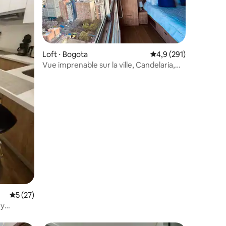
ntaires : 4,91 sur 5
Loft ⋅ Bogota
Évaluation moyenne su
4,9 (291)
Vue imprenable sur la ville, Candelaria,
32e étage.
Évaluation moyenne sur la base de 27 commentaires : 5 sur 5
5 (27)
 y