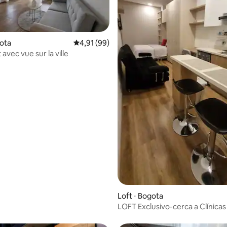
gota
Évaluation moyenne sur la base de 99 comme
4,91 (99)
 avec vue sur la ville
sur la base de 60 commentaires : 5 sur 5
Loft ⋅ Bogota
LOFT Exclusivo-cerca a Clínicas
parques