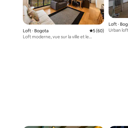
Loft ⋅ Bo
Urban loft
Loft ⋅ Bogota
Évaluation moyenne 
5 (60)
Loft moderne, vue sur la ville et le
quartier de La Candelaria