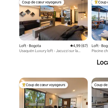
Coup de cœur voyageurs
Coup 
Coup de cœur voyageurs
Coups de
Loft ⋅ Bogota
Évaluation moyenne sur
4,99 (67)
Loft ⋅ Bo
Usaquén Luxury loft - Jacuzzi sur la
Piscine ch
terrasse privée
| Coworki
Loca
Coup de cœur voyageurs
Coup de
Coups de cœur voyageurs les plus appréciés
Coup de