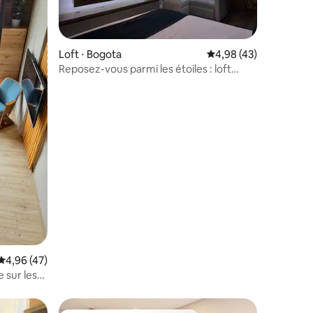
Loft ⋅ Bogota
Évaluation moyenne su
4,98 (43)
Reposez-vous parmi les étoiles : loft
moderne exclusif
ntaires : 4,93 sur 5
Évaluation moyenne sur la base de 47 commentaires : 4,96 sur 5
4,96 (47)
 sur les