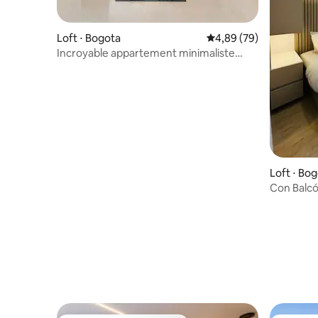
Loft ⋅ Bogota
Évaluation moyenne sur
4,89 (79)
Incroyable appartement minimaliste
Avenida 116 Street
Loft ⋅ Bo
Con Balcó
Moderno 