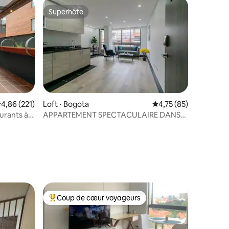
Superhôte
Superhôte
taires : 4,83 sur 5
valuation moyenne sur la base de 221 commentaires : 4,86 sur 5
4,86 (221)
Loft ⋅ Bogota
Évaluation moyenne su
4,75 (85)
aurants à
APPARTEMENT SPECTACULAIRE DANS
LE MEILLEUR QUARTIER DE BOGOTA
Coup de cœur voyageurs
Coups de cœur voyageurs les plus appréciés