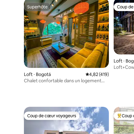
Superhôte
Coup de
Superhôte
Coup de
Loft ⋅ Bo
Loft+Cowo
Loft ⋅ Bogotá
Évaluation moyenne sur
4,82 (419)
Chalet confortable dans un logement
exclusif à Bogota
Coup de cœur voyageurs
Coup 
Coup de cœur voyageurs
Coups de