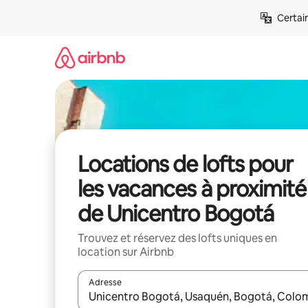
Aller
Certai
directement
au
contenu
Locations de lofts pour
les vacances à proximité
de Unicentro Bogotá
Trouvez et réservez des lofts uniques en
location sur Airbnb
Adresse
Lorsque les résultats s'affichent, utilisez les flèc