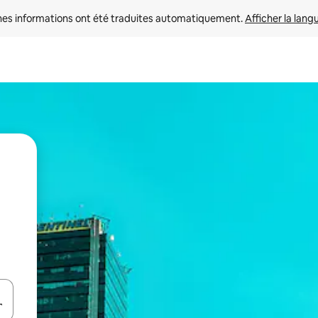
nes informations ont été traduites automatiquement. 
Afficher la lang
hes vers le haut et vers le bas pour les parcourir ou en appuyant et en fai