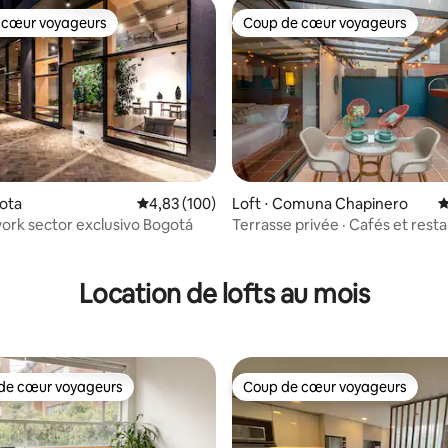
 cœur voyageurs
Coup de cœur voyageurs
 cœur voyageurs
Coup de cœur voyageurs
gota
Évaluation moyenne sur la base de 100 commen
4,83 (100)
Loft ⋅ Comuna Chapinero
É
rk sector exclusivo Bogotá
Terrasse privée · Cafés et rest
deux pas
 la base de 419 commentaires : 4,82 sur 5
Location de lofts au mois
de cœur voyageurs
Coup de cœur voyageurs
 cœur voyageurs les plus appréciés
Coup de cœur voyageurs