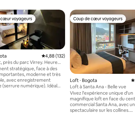
 cœur voyageurs
Coup de cœur voyageurs
 cœur voyageurs
Coup de cœur voyageurs
gota
Évaluation moyenne sur la base de 132 comme
4,88 (132)
t, près du parc Virrey. Heure
flexible
nt stratégique, face à des
mportantes, moderne et très
le, avec enregistrement
Loft ⋅ Bogota
É
(serrure numérique). Idéal
Loft à Santa Ana - Belle vue
oyages d'affaires, les couples et
Vivez l'expérience unique d'un
les séjours courts ou longs ; à
magnifique loft en face du cen
r la base de 231 commentaires : 4,9 sur 5
 du Parque el Virrey, Zona Rosa.
commercial Santa Ana, avec u
nfortables et bien équipés, lit
spectaculaire sur les collines.
ôtel, cuisine équipée, salle à
Méticuleusement équipée, cuis
alon et terrasse, douche
entièrement équipée, grande s
lévision 42', 2 fours,
bain, fenêtres insonorisées et 
teur. Le bâtiment dispose d'une
exclusif. Profitez d'une salle de