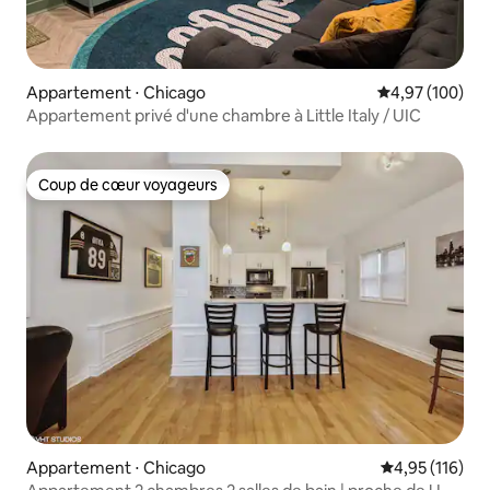
Appartement ⋅ Chicago
Évaluation moy
4,97 (100)
Appartement privé d'une chambre à Little Italy / UIC
Coup de cœur voyageurs
Coup de cœur voyageurs
Appartement ⋅ Chicago
Évaluation moy
4,95 (116)