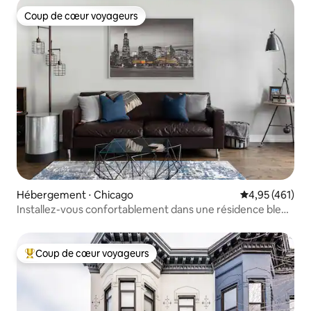
Coup de cœur voyageurs
Coup de cœur voyageurs
Hébergement ⋅ Chicago
Évaluation moy
4,95 (461)
Installez-vous confortablement dans une résidence bleu
poudre au cœur de Pilsen
Coup de cœur voyageurs
Coups de cœur voyageurs les plus appréciés