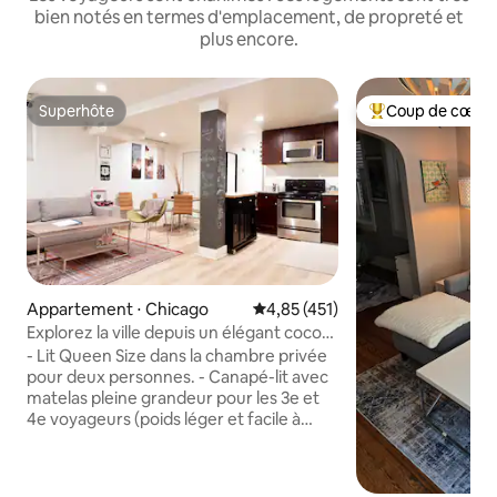
bien notés en termes d'emplacement, de propreté et
plus encore.
Superhôte
Coup de cœur 
Superhôte
Coups de cœur vo
Appartement ⋅ Chicago
Évaluation moyenne sur la base 
4,85 (451)
Explorez la ville depuis un élégant cocon
urbain
- Lit Queen Size dans la chambre privée
pour deux personnes. - Canapé-lit avec
matelas pleine grandeur pour les 3e et
4e voyageurs (poids léger et facile à
installer). - Un lit bébé portable
supplémentaire de taille double peut
être installé sur demande. - La salle de