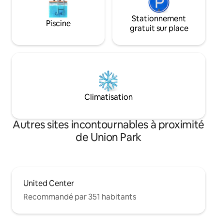
musées et boutiques du centre-ville
sont à moins de 3 km. Il y a une station
Stationnement
Piscine
de Divvy Bikes et un Starbucks de l'autre
gratuit sur place
côté de la rue. À quelques pas des
transports en commun (« L », bus ou
vélos Divvy) à 1 min en voiture de l'I-
90/94. À moins de 2 miles des parcs du
centre-ville, des musées et des
destinations commerçantes. À moins de
10 min en voiture de Lincoln Park, de la
Climatisation
vieille ville et à 5 min en voiture de
Wicker Park et de Bucktown.
Autres sites incontournables à proximité
de Union Park
United Center
Recommandé par 351 habitants