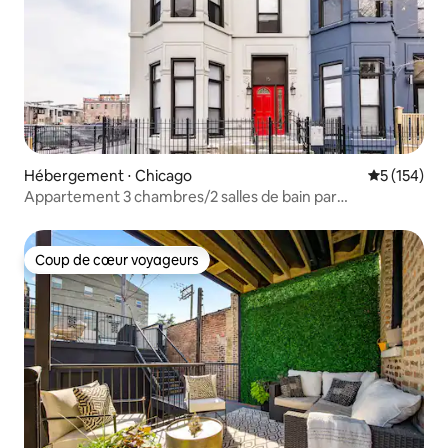
Hébergement ⋅ Chicago
Évaluation 
5 (154)
Appartement 3 chambres/2 salles de bain par
United Center avec parking privé
Coup de cœur voyageurs
Coup de cœur voyageurs