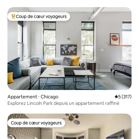
Coup de cœur voyageurs
Coups de cœur voyageurs les plus appréciés
Appartement ⋅ Chicago
Évaluation 
5 (317)
Explorez Lincoln Park depuis un appartement raffiné
Coup de cœur voyageurs
Coup de cœur voyageurs