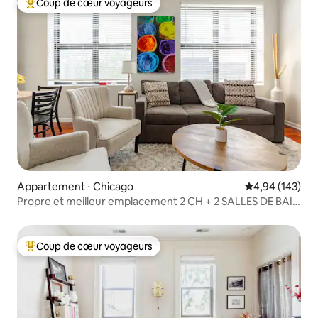
Coup de cœur voyageurs
Coups de cœur voyageurs les plus appréciés
Appartement ⋅ Chicago
Évaluation moy
4,94 (143)
Propre et meilleur emplacement 2 CH + 2 SALLES DE BAIN
| Mapletree Suites
Coup de cœur voyageurs
Coups de cœur voyageurs les plus appréciés