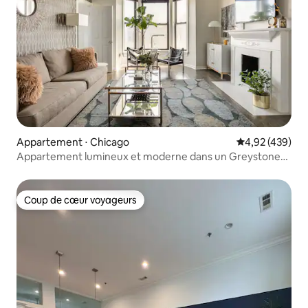
Appartement ⋅ Chicago
Évaluation moy
4,92 (439)
Appartement lumineux et moderne dans un Greystone
vintage
Coup de cœur voyageurs
Coup de cœur voyageurs