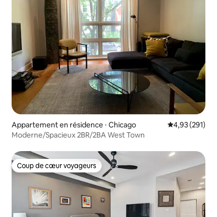
Appartement en résidence ⋅ Chicago
Évaluation moy
4,93 (291)
Moderne/Spacieux 2BR/2BA West Town
Coup de cœur voyageurs
Coup de cœur voyageurs