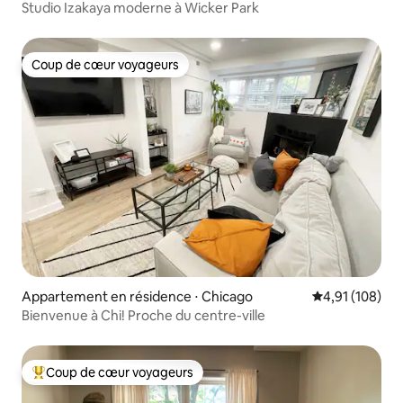
Studio Izakaya moderne à Wicker Park
Coup de cœur voyageurs
Coup de cœur voyageurs
Appartement en résidence ⋅ Chicago
Évaluation moy
4,91 (108)
Bienvenue à Chi! Proche du centre-ville
Coup de cœur voyageurs
Coups de cœur voyageurs les plus appréciés