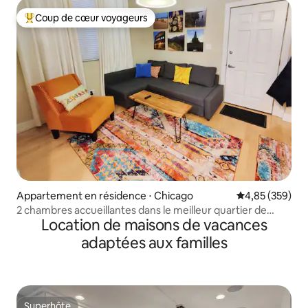
Coup de cœur voyageurs
Coups de cœur voyageurs les plus appréciés
Appartement en résidence ⋅ Chicago
Évaluation moy
4,85 (359)
2 chambres accueillantes dans le meilleur quartier de
Location de maisons de vacances
Chicago !
adaptées aux familles
Superhôte