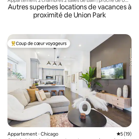
Appartement 2 chambres 2 salles de bain | proche de UC
Autres superbes locations de vacances à
avec parking gratuit
proximité de Union Park
Coup de cœur voyageurs
Coups de cœur voyageurs les plus appréciés
Appartement ⋅ Chicago
Évaluation
5 (19)