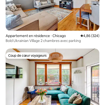
Appartement en résidence ⋅ Chicago
Évaluation moy
4,86 (324)
Bold Ukrainian Village 2 chambres avec parking
Coup de cœur voyageurs
Coup de cœur voyageurs