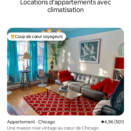
Locations d'appartements avec
climatisation
Coup de cœur voyageurs
Coups de cœur voyageurs les plus appréciés
Appartement ⋅ Chicago
Évaluation moy
4,96 (501)
Une maison rose vintage au cœur de Chicago