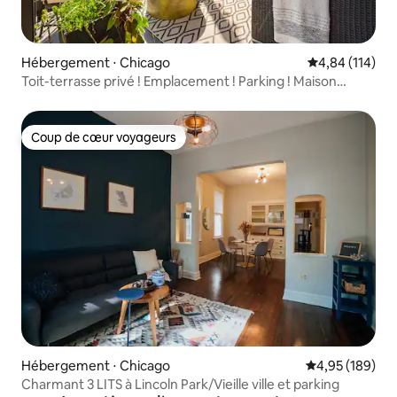
Hébergement ⋅ Chicago
Évaluation moy
4,84 (114)
Toit-terrasse privé ! Emplacement ! Parking ! Maison
incroyable !
Coup de cœur voyageurs
Coup de cœur voyageurs
Hébergement ⋅ Chicago
Évaluation moy
4,95 (189)
Charmant 3 LITS à Lincoln Park/Vieille ville et parking