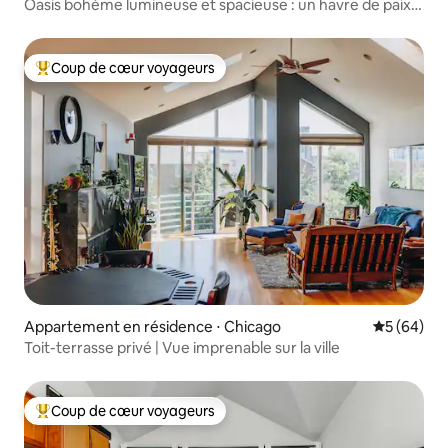
Oasis bohème lumineuse et spacieuse : un havre de paix
chaleureux
Coup de cœur voyageurs
Coups de cœur voyageurs les plus appréciés
Appartement en résidence ⋅ Chicago
Évaluation
5 (64)
Toit-terrasse privé | Vue imprenable sur la ville
Coup de cœur voyageurs
Coups de cœur voyageurs les plus appréciés