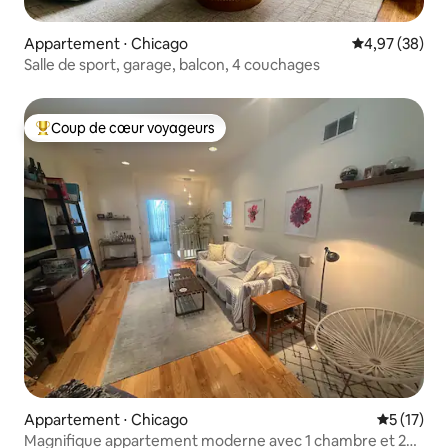
Appartement ⋅ Chicago
Évaluation mo
4,97 (38)
Salle de sport, garage, balcon, 4 couchages
Coup de cœur voyageurs
Coups de cœur voyageurs les plus appréciés
Appartement ⋅ Chicago
Évaluation
5 (17)
Magnifique appartement moderne avec 1 chambre et 2