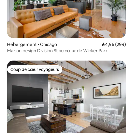
Hébergement ⋅ Chicago
Évaluation moy
4,96 (299)
Maison design Division St au cœur de Wicker Park
Coup de cœur voyageurs
Coup de cœur voyageurs