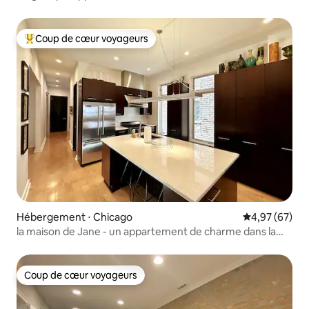
salles de bain à West Town
Coup de cœur voyageurs
Coups de cœur voyageurs les plus appréciés
Hébergement ⋅ Chicago
Évaluation mo
4,97 (67)
la maison de Jane - un appartement de charme dans la
ville de l'ouest - 2 chambres/1 salle de bain
Coup de cœur voyageurs
Coup de cœur voyageurs