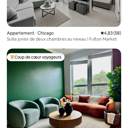
Appartement ⋅ Chicago
Évaluation mo
4,83 (58)
Suite junior de deux chambres au niveau | Fulton Market
Coup de cœur voyageurs
Coups de cœur voyageurs les plus appréciés