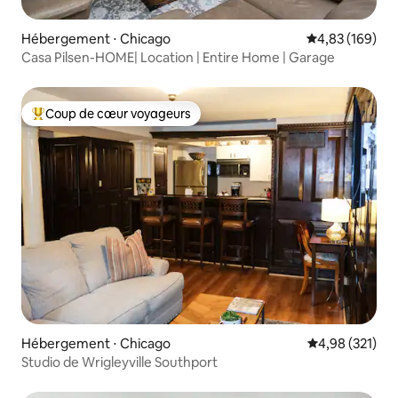
Hébergement ⋅ Chicago
Évaluation moy
4,83 (169)
Casa Pilsen-HOME| Location | Entire Home | Garage
Coup de cœur voyageurs
Coups de cœur voyageurs les plus appréciés
Hébergement ⋅ Chicago
Évaluation moy
4,98 (321)
Studio de Wrigleyville Southport