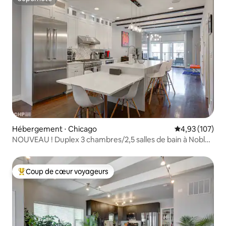
Superhôte
Hébergement ⋅ Chicago
Évaluation moy
4,93 (107)
NOUVEAU ! Duplex 3 chambres/2,5 salles de bain à Noble
Square
Coup de cœur voyageurs
Coups de cœur voyageurs les plus appréciés