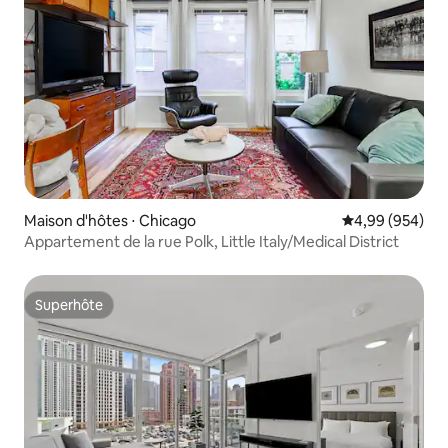
Maison d'hôtes ⋅ Chicago
Évaluation moy
4,99 (954)
Appartement de la rue Polk, Little Italy/Medical District
Superhôte
Superhôte