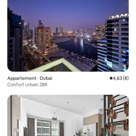
Appartement ⋅ Dubaï
Évaluation m
4,63 (8)
Confort urbain 2BR