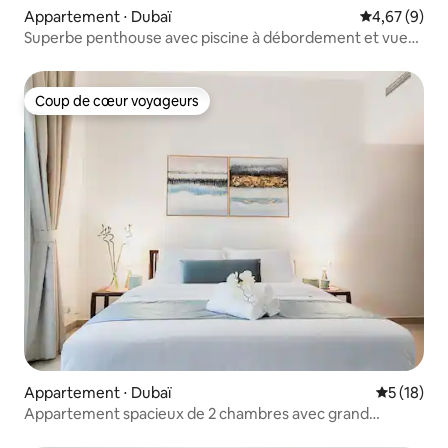
Appartement ⋅ Dubaï
Évaluation m
4,67 (9)
Superbe penthouse avec piscine à débordement et vue
sur le golf
Coup de cœur voyageurs
Coup de cœur voyageurs
Appartement ⋅ Dubaï
Évaluation
5 (18)
Appartement spacieux de 2 chambres avec grand
balcon | À 5 min de la plage de JBR