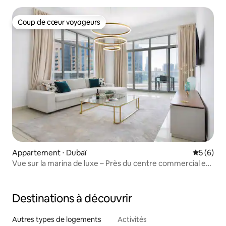
Coup de cœur voyageurs
Coup de cœur voyageurs
Appartement ⋅ Dubaï
Évaluatio
5 (6)
Vue sur la marina de luxe – Près du centre commercial et
de la plage
Destinations à découvrir
Autres types de logements
Activités