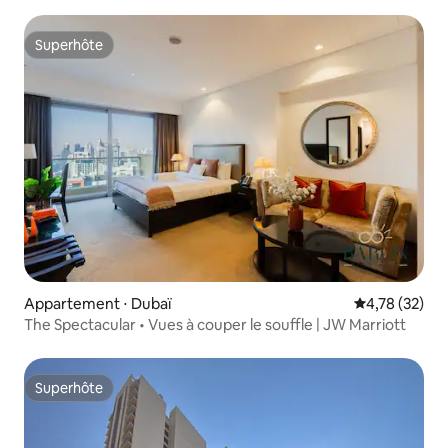
Burj Khalifa
Superhôte
Superhôte
Appartement ⋅ Dubaï
Évaluation mo
4,78 (32)
The Spectacular • Vues à couper le souffle | JW Marriott
Superhôte
Superhôte