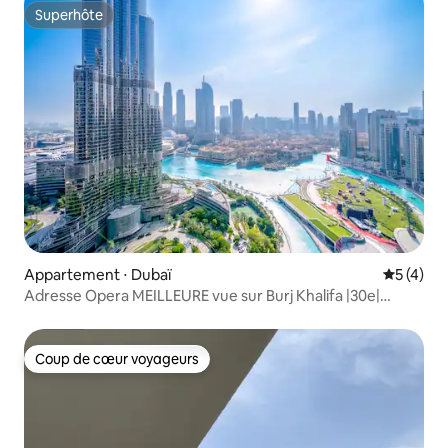
Superhôte
Superhôte
Appartement ⋅ Dubaï
Évaluatio
5 (4)
Adresse Opera MEILLEURE vue sur Burj Khalifa |30e|
4 personnes
Coup de cœur voyageurs
Coup de cœur voyageurs