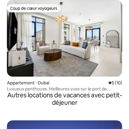
Coup de cœur voyageurs
Coup de cœur voyageurs
Appartement ⋅ Dubaï
Évaluation
5 (10)
Luxueux penthouse. Meilleures vues sur le port de
Autres locations de vacances avec petit-
plaisance et les palmiers
déjeuner