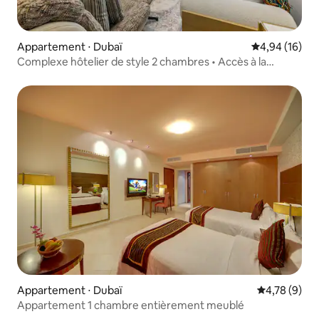
Appartement ⋅ Dubaï
Évaluation mo
4,94 (16)
Complexe hôtelier de style 2 chambres • Accès à la
piscine • Plage privée
Appartement ⋅ Dubaï
Évaluation m
4,78 (9)
Appartement 1 chambre entièrement meublé