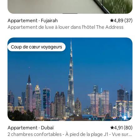
Appartement ⋅ Fujairah
Évaluation mo
4,89 (37)
Appartement de luxe à louer dans l'hôtel The Address
Coup de cœur voyageurs
Coup de cœur voyageurs
Appartement ⋅ Dubaï
Évaluation mo
4,91 (80)
2 chambres confortables - À pied de la plage J1 - Vue sur