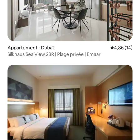
Appartement ⋅ Dubaï
Évaluation mo
4,86 (14)
Silkhaus Sea View 2BR | Plage privée | Emaar