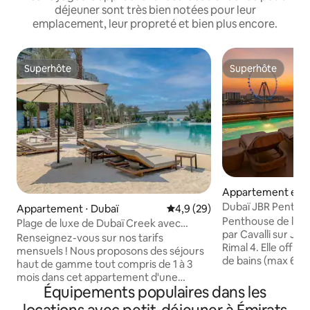
déjeuner sont très bien notées pour leur
emplacement, leur propreté et bien plus encore.
Superhôte
Superhôte
Superhôte
Superhôte
Appartement en r
Dubaï
Dubaï JBR Penthou
Appartement ⋅ Dubaï
Évaluation moyenne sur la bas
4,9 (29)
/chef/spa/cinéma 
Penthouse de luxe
Plage de luxe de Dubaï Creek avec
par Cavalli sur JBR
lagune privée
Renseignez-vous sur nos tarifs
Rimal 4. Elle offre
mensuels ! Nous proposons des séjours
de bains (max 6-7
haut de gamme tout compris de 1 à 3
superbe terrasse a
mois dans cet appartement d'une
ainsi que la possibi
Équipements populaires dans les
chambre magnifiquement conçu, à
2 chambres supplé
seulement 50 m du Dubai Creek Lagoon.