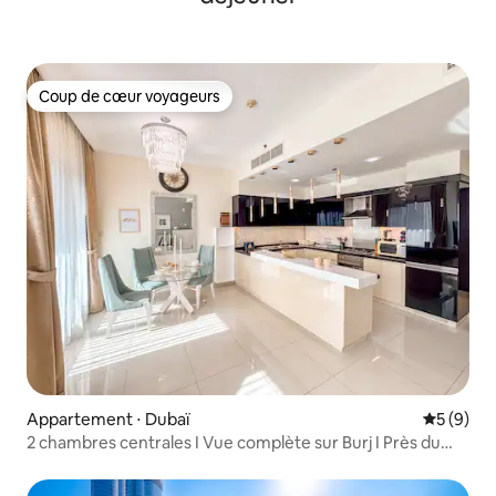
Coup de cœur voyageurs
Coup de cœur voyageurs
Appartement ⋅ Dubaï
Évaluatio
5 (9)
2 chambres centrales I Vue complète sur Burj I Près du
Dubai Mall