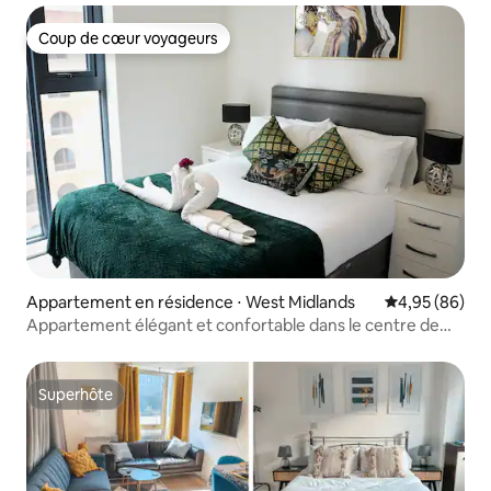
Coup de cœur voyageurs
Coup de cœur voyageurs
Appartement en résidence ⋅ West Midlands
Évaluation mo
4,95 (86)
Appartement élégant et confortable dans le centre de
Birmingham, Broad Street !
Superhôte
Superhôte