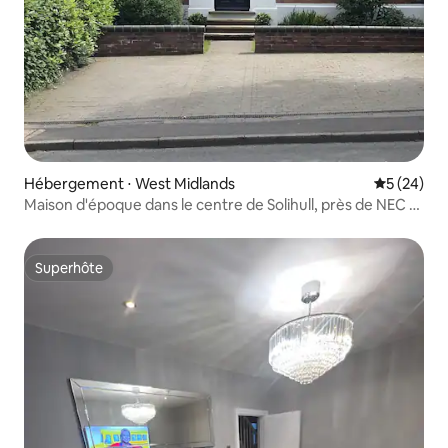
Hébergement ⋅ West Midlands
Évaluation
5 (24)
Maison d'époque dans le centre de Solihull, près de NEC -
6 couchages
Superhôte
Superhôte