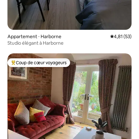
Appartement ⋅ Harborne
Évaluation mo
4,81 (53)
Studio élégant à Harborne
Coup de cœur voyageurs
Coups de cœur voyageurs les plus appréciés