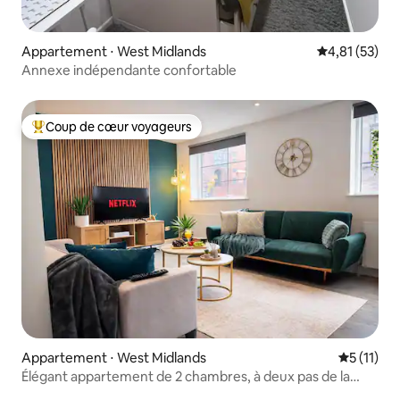
Appartement ⋅ West Midlands
Évaluation mo
4,81 (53)
Annexe indépendante confortable
Coup de cœur voyageurs
Coups de cœur voyageurs les plus appréciés
Appartement ⋅ West Midlands
Évaluatio
5 (11)
Élégant appartement de 2 chambres, à deux pas de la
ville, avec parking gratuit