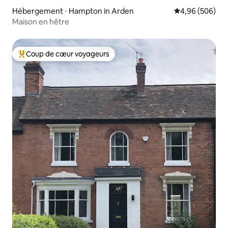
Hébergement ⋅ Hampton in Arden
Évaluation moy
4,96 (506)
Maison en hêtre
Coup de cœur voyageurs
Coups de cœur voyageurs les plus appréciés