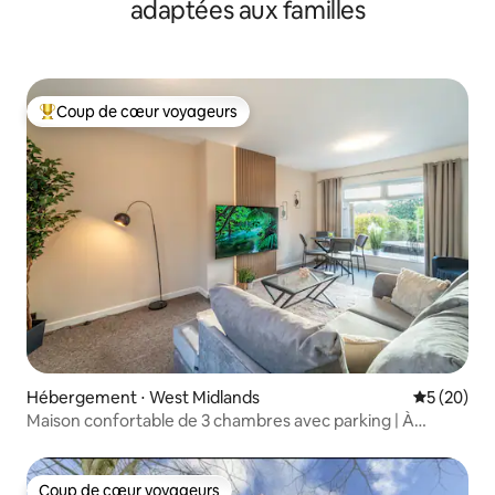
adaptées aux familles
Coup de cœur voyageurs
Coups de cœur voyageurs les plus appréciés
Hébergement ⋅ West Midlands
Évaluation
5 (20)
Maison confortable de 3 chambres avec parking | À
5 minutes de Queen Elizabeth II College et de l'université
Coup de cœur voyageurs