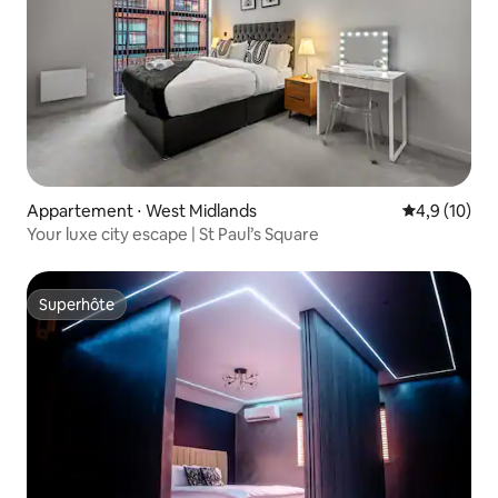
Appartement ⋅ West Midlands
Évaluation m
4,9 (10)
Your luxe city escape | St Paul’s Square
Superhôte
Superhôte