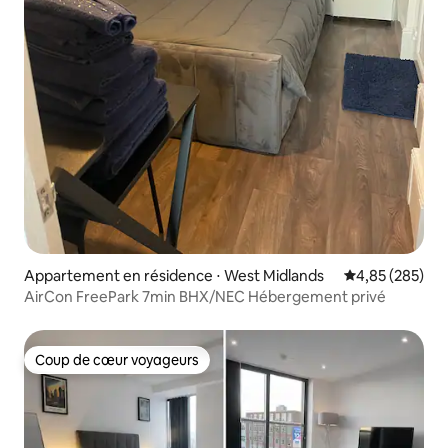
Appartement en résidence ⋅ West Midlands
Évaluation moy
4,85 (285)
AirCon FreePark 7min BHX/NEC Hébergement privé
Coup de cœur voyageurs
Coup de cœur voyageurs