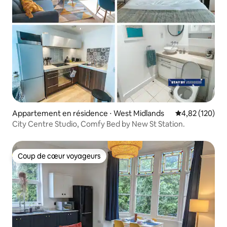
Appartement en résidence ⋅ West Midlands
Évaluation moy
4,82 (120)
City Centre Studio, Comfy Bed by New St Station.
Coup de cœur voyageurs
Coup de cœur voyageurs