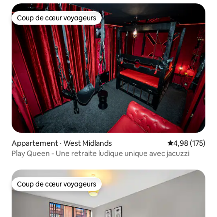
Coup de cœur voyageurs
Coup de cœur voyageurs
Appartement ⋅ West Midlands
Évaluation moy
4,98 (175)
Play Queen - Une retraite ludique unique avec jacuzzi
Coup de cœur voyageurs
Coup de cœur voyageurs