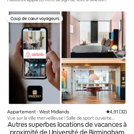
3 chambres
Coup de cœur voyageurs
Coup de cœur voyageurs
Appartement ⋅ West Midlands
Évaluation mo
4,91 (32)
Vue sur la ville merveilleuse ! Salle de sport ouverte
Autres superbes locations de vacances à
24h/24 | Salle de cinéma
proximité de Université de Birmingham