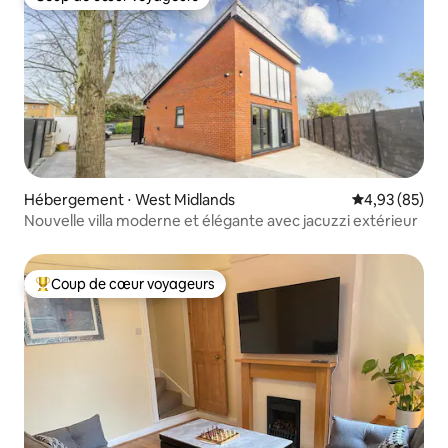
Coup de cœur voyageurs
Hébergement ⋅ West Midlands
Évaluation mo
4,93 (85)
Nouvelle villa moderne et élégante avec jacuzzi extérieur
Coup de cœur voyageurs
Coups de cœur voyageurs les plus appréciés