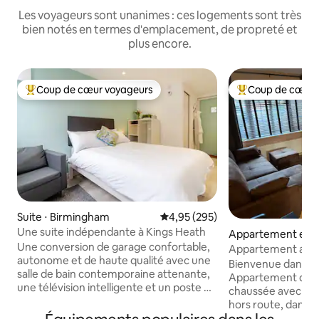
Les voyageurs sont unanimes : ces logements sont très
bien notés en termes d'emplacement, de propreté et
plus encore.
Coup de cœur voyageurs
Coup de cœur 
Coups de cœur voyageurs les plus appréciés
Coups de cœur vo
Suite ⋅ Birmingham
Évaluation moyenne sur la base 
4,95 (295)
Une suite indépendante à Kings Heath
Appartement en r
Une conversion de garage confortable,
⋅ West Midlands
Appartement au b
autonome et de haute qualité avec une
's Rest » avec park
Bienvenue dans ma 
salle de bain contemporaine attenante,
Appartement d'un
une télévision intelligente et un poste de
chaussée avec ent
travail personnel. Parfait pour un
hors route, dans l
professionnel ou un couple en visite
verdoyant de Bourn