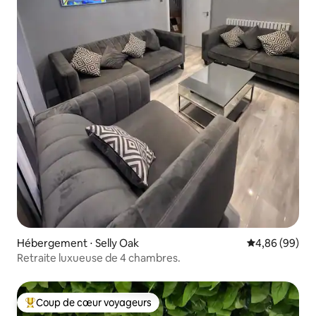
Hébergement ⋅ Selly Oak
Évaluation mo
4,86 (99)
Retraite luxueuse de 4 chambres.
Coup de cœur voyageurs
Coups de cœur voyageurs les plus appréciés