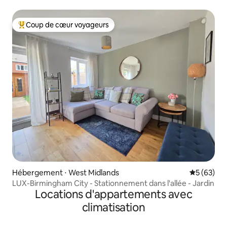
Coup de cœur voyageurs
Coups de cœur voyageurs les plus appréciés
Hébergement ⋅ West Midlands
Évaluation
5 (63)
LUX-Birmingham City - Stationnement dans l'allée - Jardin
Locations d'appartements avec
climatisation