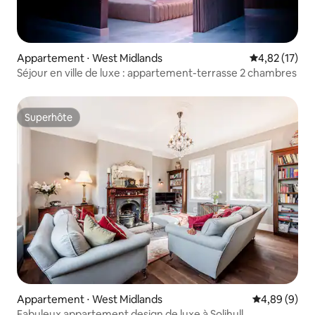
Appartement ⋅ West Midlands
Évaluation mo
4,82 (17)
Séjour en ville de luxe : appartement-terrasse 2 chambres
Superhôte
Superhôte
Appartement ⋅ West Midlands
Évaluation m
4,89 (9)
Fabuleux appartement design de luxe à Solihull