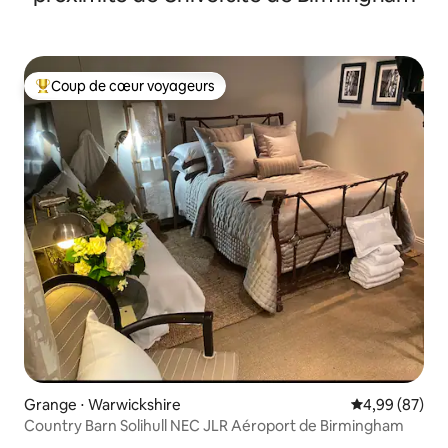
Coup de cœur voyageurs
Coups de cœur voyageurs les plus appréciés
Grange ⋅ Warwickshire
Évaluation mo
4,99 (87)
Country Barn Solihull NEC JLR Aéroport de Birmingham