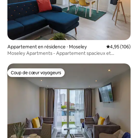
Appartement en résidence ⋅ Moseley
Évaluation moy
4,95 (106)
Moseley Apartments - Appartement spacieux et
moderne
Coup de cœur voyageurs
Coup de cœur voyageurs