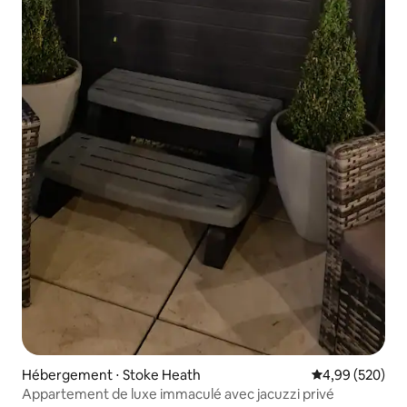
Hébergement ⋅ Stoke Heath
Évaluation moy
4,99 (520)
Appartement de luxe immaculé avec jacuzzi privé