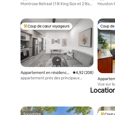
⋅ Houston
ouston
Montrose Retreat (1 lit King Size et 2 lits
Houston H
Queen Size)
Parking
Coup de cœur voyageurs
Coup de
Coups de cœur voyageurs les plus appréciés
Coup de
Appartement en résidence
Évaluation moyenne sur 
4,92 (208)
⋅ Houston
appartement près des principaux
Appartem
centres d'emploi.
⋅ Houston
Vue sur la 
Location
Garage - 
Superhôte
Coup 