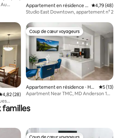
| Au
Appartement en résidence ⋅
Évaluation moyenne su
4,79 (48)
Houston
Studio East Downtown, appartement n° 2
Coup de cœur voyageurs
Coup de cœur voyageurs
Appartement en résidence ⋅ Hou
Évaluation moyenne
5 (13)
ston
Apartment Near TMC, MD Anderson 1
taires : 4,88 sur 5
Évaluation moyenne sur la base de 28 commentaires : 4,82 sur 5
4,82 (28)
Bedroom sleeps 4
ues
 familles
Coup de cœur voyageurs