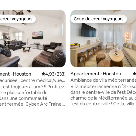
 cœur voyageurs
Coup de cœur voyageurs
 cœur voyageurs
Coup de cœur voyageurs
Appartement ⋅ Houston
É
ent ⋅ Houston
Évaluation moyenne sur la base de 233 commen
4,93 (233)
Ambiance de villa méditerrané
sécurisée : centre médical/vue
à East Downtown
le - fauteuil de massage
Villa méditerranéenne n °3 - E
 est toujours allumé !! Profitez
dans le centre-ville de l'est Découvrez le
b le plus confortable de
charme de la Méditerranée au
dans une communauté
l'est du centre-ville ! Cette villa
e. Cybex Arc Trainer,
confortable de 2 chambres est 
de massage complet Osaki 4D
pour les familles, les amis ou le
 d'être renouvelé en 2025.
la recherche d'une retraite.
rain de football dans le parc à
Aménagements : - 2 chambres
 la cour arrière. Un bayou avec
la base de 425 commentaires : 4,93 sur 5
spacieuses : 1 lit queen dans l
de pistes de course à pied et