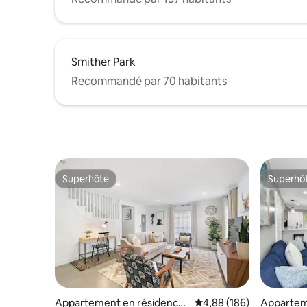
Smither Park
Recommandé par 70 habitants
Superhôte
Superhô
Superhôte
Superhô
Appartement en résidence
Évaluation moyenne sur 
4,88 (186)
Apparteme