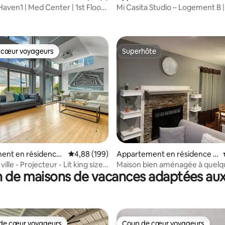
Houston
aven1 | Med Center | 1st Floor+
Mi Casita Studio – Logement B 
centre, près du centre-ville
 cœur voyageurs
Superhôte
 cœur voyageurs
Superhôte
la base de 208 commentaires : 4,92 sur 5
ent en résidence
Évaluation moyenne sur la base de 199 commen
4,88 (199)
Appartement en résidence ⋅
Houston
ville - Projecteur - Lit king size -
Maison bien aménagée à quelq
 de maisons de vacances adaptées aux
Divertissement
minutes de tout
de cœur voyageurs
Coup de cœur voyageurs