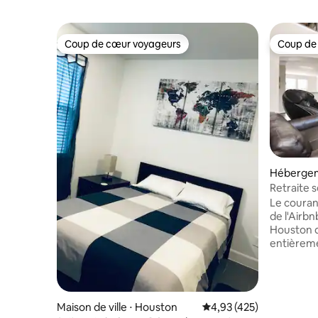
Coup de cœur voyageurs
Coup de
Coup de cœur voyageurs
Coup de
Hébergem
Retraite 
sur la vil
Le courant
de l'Airbn
Houston 
entièrement fermé
fauteuil 
qui vient
Énorme ter
chiens de
Maison de ville ⋅ Houston
Évaluation moyenne sur 
4,93 (425)
beaucoup 