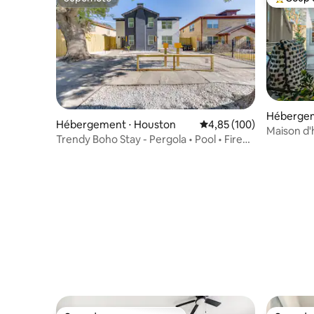
Superhôte
Coups de
Hébergem
Hébergement ⋅ Houston
Évaluation moyenne sur 
4,85 (100)
Maison d'
Trendy Boho Stay - Pergola • Pool • Fire
dans les 
Pit