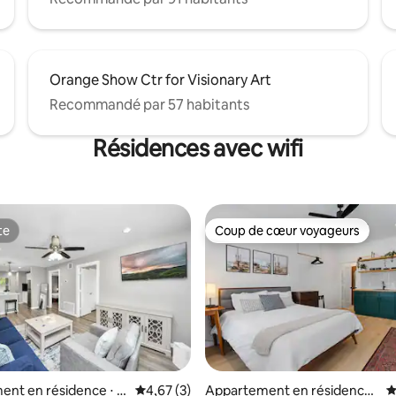
Orange Show Ctr for Visionary Art
Recommandé par 57 habitants
Résidences avec wifi
te
Coup de cœur voyageurs
te
Coup de cœur voyageurs
la base de 186 commentaires : 4,88 sur 5
nt en résidence ⋅ H
Évaluation moyenne sur la base de 3 comme
4,67 (3)
Appartement en résidence ⋅
É