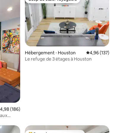
Coup de cœur voyageurs
taires : 4,98 sur 5
Hébergement ⋅ Houston
Évaluation moyenne sur
4,96 (137)
Le refuge de 3 étages à Houston
valuation moyenne sur la base de 186 commentaires : 4,98 sur 5
4,98 (186)
maux