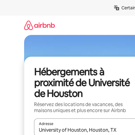
Aller
Certai
directement
au
contenu
Hébergements à
proximité de Université
de Houston
Réservez des locations de vacances, des
maisons uniques et plus encore sur Airbnb
Adresse
Lorsque les résultats s'affichent, utilisez les flèc