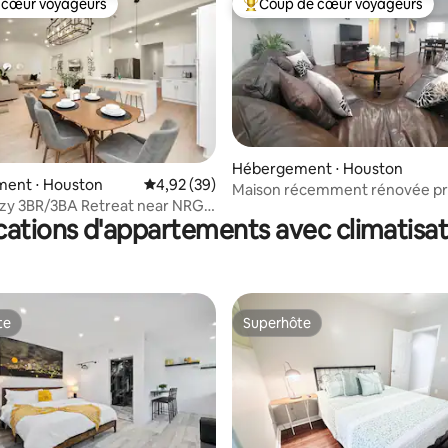
 cœur voyageurs
Coup de cœur voyageurs
 cœur voyageurs
Coups de cœur voyageurs les p
Hébergement ⋅ Houston
 la base de 127 commentaires : 4,96 sur 5
ent ⋅ Houston
Évaluation moyenne sur la base de 39 commen
4,92 (39)
Maison récemment rénovée pr
zy 3BR/3BA Retreat near NRG
TSU, TMC
cations d'appartements avec climatisat
nter
te
Superhôte
te
Superhôte