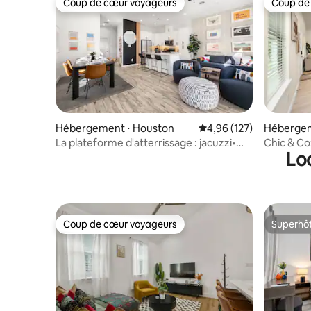
Coup de cœur voyageurs
Coup de
Coup de cœur voyageurs
Coup de
Hébergement ⋅ Houston
Évaluation moyenne sur
4,96 (127)
Hébergem
La plateforme d'atterrissage : jacuzzi•
Chic & Co
Lo
Salle de jeux• Foyer• Barbecue
& Med Ce
Coup de cœur voyageurs
Superhô
Coup de cœur voyageurs
Superhô