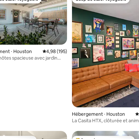
 cœur voyageurs les plus appréciés
Coup de cœur voyageurs
ent ⋅ Houston
Évaluation moyenne sur la base de 195 commen
4,98 (195)
la base de 100 commentaires : 4,85 sur 5
hôtes spacieuse avec jardin
Heights
Hébergement ⋅ Houston
É
La Casita HTX, clôturée et ani
acceptés