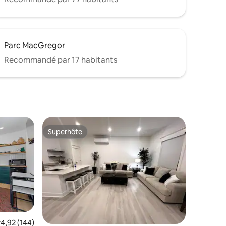
Parc MacGregor
Recommandé par 17 habitants
Superhôte
Superhôte
ntaires : 4,67 sur 5
valuation moyenne sur la base de 144 commentaires : 4,92 sur 5
4,92 (144)