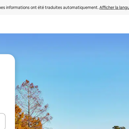
nes informations ont été traduites automatiquement. 
Afficher la lang
hes vers le haut et vers le bas pour les parcourir ou en appuyant et en fai