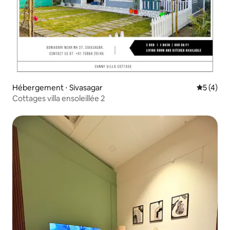
Hébergement ⋅ Sivasagar
Évaluatio
5 (4)
Cottages villa ensoleillée 2