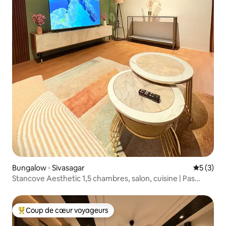
Bungalow ⋅ Sivasagar
Évaluatio
5 (3)
Stancove Aesthetic 1,5 chambres, salon, cuisine | Pas
d'espace partagé.
Coup de cœur voyageurs
Coups de cœur voyageurs les plus appréciés