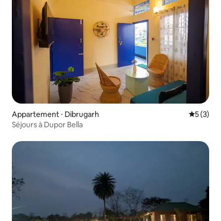
Appartement ⋅ Dibrugarh
Évaluatio
5 (3)
Séjours à Dupor Bella