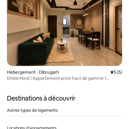
Hébergement ⋅ Dibrugarh
Évaluatio
5 (5)
EmberNest | Appartement privé haut de gamme 1
chambre, 1 salle de bain
Destinations à découvrir
Autres types de logements
Locations d'appartements