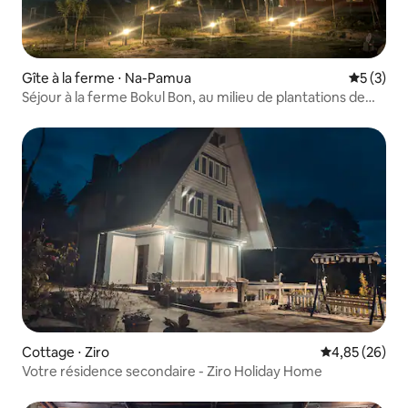
Gîte à la ferme ⋅ Na-Pamua
Évaluatio
5 (3)
Séjour à la ferme Bokul Bon, au milieu de plantations de
thé luxuriantes.
Cottage ⋅ Ziro
Évaluation mo
4,85 (26)
Votre résidence secondaire - Ziro Holiday Home