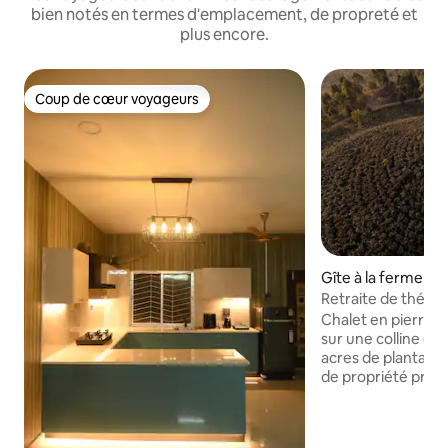
bien notés en termes d'emplacement, de propreté et
plus encore.
Coup de cœur voyageurs
Coup de cœur voyageurs
Gîte à la ferme ⋅ 
Retraite de thé K
Chalet en pierre 
sur une colline en
acres de plantati
de propriété privée
sécurité et l'intim
imprenable sur le
surplombant la vall