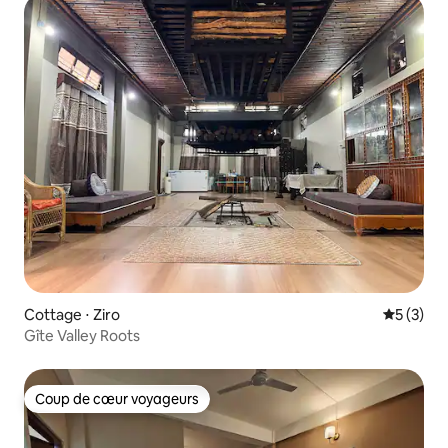
Cottage ⋅ Ziro
Évaluatio
5 (3)
Gîte Valley Roots
Coup de cœur voyageurs
Coup de cœur voyageurs