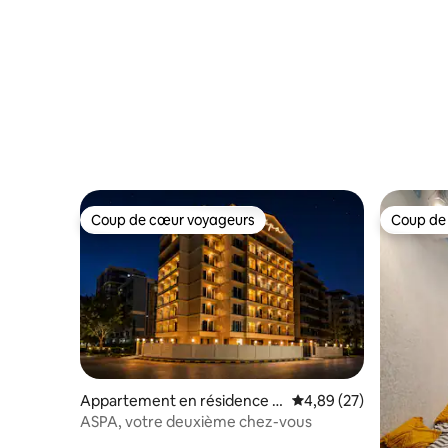
Coup de cœur voyageurs
Coup de
Coup de cœur voyageurs
Coup de
Appartement en résidence ⋅
Évaluation moyenne sur
4,89 (27)
Gavthan
ASPA, votre deuxième chez-vous