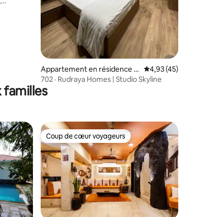
,
ntaires : 4,91 sur 5
Appartement en résidence ⋅
Évaluation moyenne su
4,93 (45)
Bombay
702 · Rudraya Homes | Studio Skyline
 familles
Coup de cœur voyageurs
Coup de cœur voyageurs