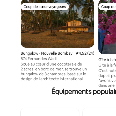
Coup de cœur voyageurs
Coup de
Coup de cœur voyageurs
Coup de
Bungalow ⋅ Nouvelle Bombay
Évaluation moyenne sur
4,92 (24)
574 Fernandes Wadi
Gîte à la
Situé au cœur d'une cocoteraie de
Gîte à la 
2 acres, en bord de mer, se trouve un
privée
C'est not
bungalow de 3 chambres, basé sur le
depuis pl
design de l'architecte international
l'avons vu
Charles Correa. À 1 heure en
dans une 
voiture/ferry de Mumbai. Nos voyageurs
Équipements populair
un ruissea
se déconnectent de la ville et se
(malheur
connectent à la nature : les vagues, les
mousson),
oiseaux, les palmiers qui se balancent et
idéal pour
les couchers de soleil dorés. Dirigé par
que nous 
Rohan et Jharna, qui ont déménagé dans
travailler