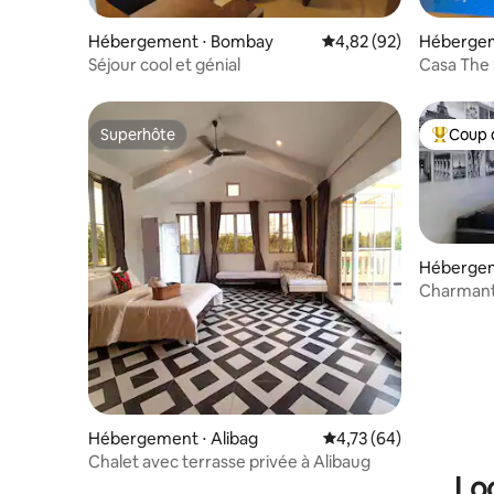
Hébergement ⋅ Bombay
Évaluation moyenne sur
4,82 (92)
Hébergeme
Séjour cool et génial
Casa The 
musique 2
Superhôte
Coup 
Superhôte
Coups de
Hébergem
y
Charmant 
adapté au
Hébergement ⋅ Alibag
Évaluation moyenne su
4,73 (64)
Chalet avec terrasse privée à Alibaug
Lo