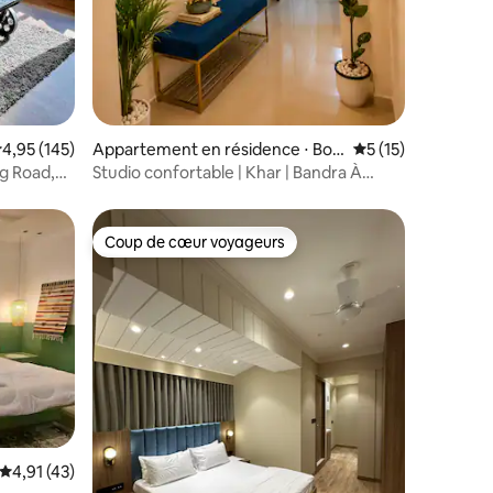
valuation moyenne sur la base de 145 commentaires : 4,95 sur 5
4,95 (145)
Appartement en résidence ⋅ Bo
Évaluation moyenne
5 (15)
mbay
g Road,
Studio confortable | Khar | Bandra À
proximité des cafés | Shopping |
Coup de cœur voyageurs
Coup de cœur voyageurs
Évaluation moyenne sur la base de 43 commentaires : 4,91 sur 5
4,91 (43)