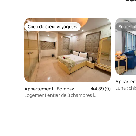
Coup de cœur voyageurs
Superhô
Coup de cœur voyageurs
Superhô
Appartem
Luna : ch
Appartement ⋅ Bombay
Évaluation moyenne su
4,89 (9)
Bandra W
Logement entier de 3 chambres |
Parking gratuit | Métro Siddhivinayak