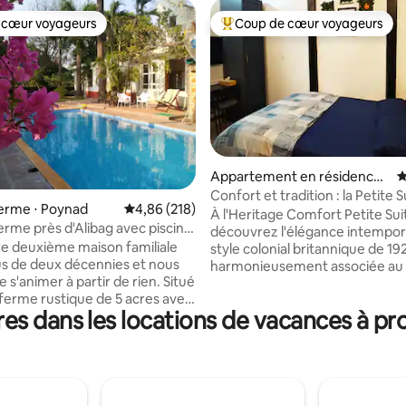
 cœur voyageurs
Coup de cœur voyageurs
 cœur voyageurs
Coups de cœur voyageurs les p
Appartement en résidence ⋅
É
 la base de 24 commentaires : 4,92 sur 5
Bombay
Confort et tradition : la Petite S
 ferme ⋅ Poynad
Évaluation moyenne sur la base de 218 commen
4,86 (218)
À l'Heritage Comfort Petite Sui
ferme près d'Alibag avec piscine
découvrez l'élégance intempor
re deuxième maison familiale
style colonial britannique de 19
us de deux décennies et nous
harmonieusement associée au 
e s'animer à partir de rien. Situé
moderne. L'Heritage Comfort e
ferme rustique de 5 acres avec
établissement 5 étoiles prisé, s
es dans les locations de vacances à pr
u qui court près de la propriété
cœur de South Mumbai, idéal po
eusement seulement dans la
courts séjours. Nous avons pen
 Rashmi Farms est un endroit
chaque détail pour vous faciliter
 se déconnecter de la ville (bien
l'arrivée autonome sans souci à 
ayons le wifi si vous devez
soigneusement aménagée, en 
). Vous pouvez profiter de
par la sécurité 24 h/24 et 7 j/7. 