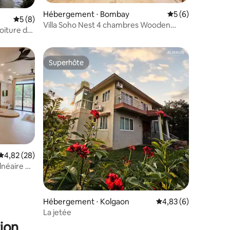
Hébergement ⋅ Bombay
Évaluation moyenn
5 (6)
taires : 4,89 sur 5
Évaluation moyenne sur la base de 8 commentaires : 5 sur 5
5 (8)
Villa Soho Nest 4 chambres Wooden
oiture de
Spacez
Superhôte
Superhôte
mmentaires : 5 sur 5
Évaluation moyenne sur la base de 28 commentaires : 4,82 sur 5
4,82 (28)
lnéaire de
Hébergement ⋅ Kolgaon
Évaluation moyenne s
4,83 (6)
La jetée
ion