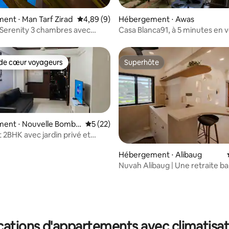
 la base de 92 commentaires : 4,82 sur 5
nt ⋅ Man Tarf Zirad
Évaluation moyenne sur la base de 9 commen
4,89 (9)
Hébergement ⋅ Awas
Serenity 3 chambres avec
Casa Blanca91, à 5 minutes en v
4h/24 et piscine
la jetée de Mandwa
de cœur voyageurs
Superhôte
 cœur voyageurs les plus appréciés
Superhôte
ent ⋅ Nouvelle Bomba
Évaluation moyenne sur la base de 22 co
5 (22)
2BHK avec jardin privé et
x enfants
Hébergement ⋅ Alibaug
Nuvah Alibaug | Une retraite ba
charme
r la base de 64 commentaires : 4,73 sur 5
cations d'appartements avec climatisat