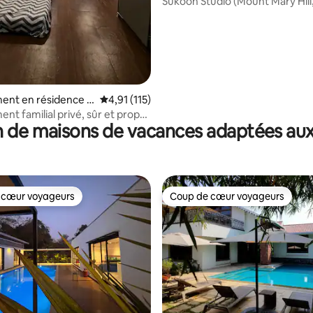
Sukoon Studio (Mount Mary Hill
Bandra West)
ent en résidence ⋅
Évaluation moyenne sur la base de 115 comme
4,91 (115)
nt familial privé, sûr et propre
 de maisons de vacances adaptées aux
 cœur voyageurs
Coup de cœur voyageurs
 cœur voyageurs
Coup de cœur voyageurs