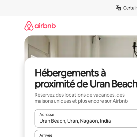
Aller
Certai
directement
au
contenu
Hébergements à
proximité de Uran Beac
Réservez des locations de vacances, des
maisons uniques et plus encore sur Airbnb
Adresse
Lorsque les résultats s'affichent, utilisez les flèc
Arrivée