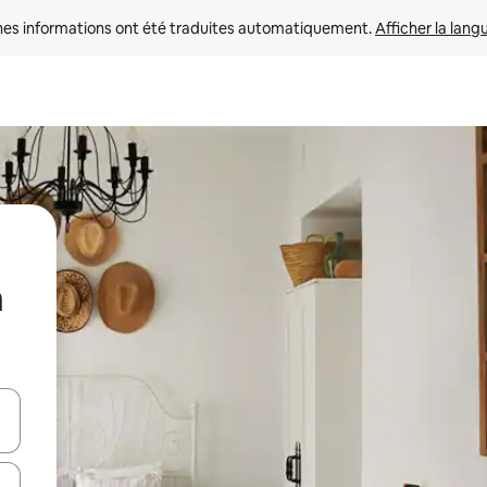
nes informations ont été traduites automatiquement. 
Afficher la lang
h
hes vers le haut et vers le bas pour les parcourir ou en appuyant et en fai