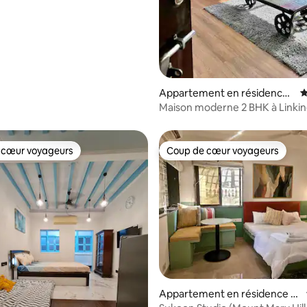
Appartement en résidence ⋅
É
Bombay
Maison moderne 2 BHK à Linkin
Bandra
 cœur voyageurs
Coup de cœur voyageurs
 cœur voyageurs
Coup de cœur voyageurs
 la base de 27 commentaires : 4,89 sur 5
Appartement en résidence ⋅
Bombay