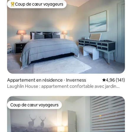
Coup de cœur voyageurs
Coups de cœur voyageurs les plus appréciés
Appartement en résidence ⋅ Inverness
Évaluation moy
4,96 (141)
Laughlin House : appartement confortable avec jardin
central
Coup de cœur voyageurs
Coup de cœur voyageurs