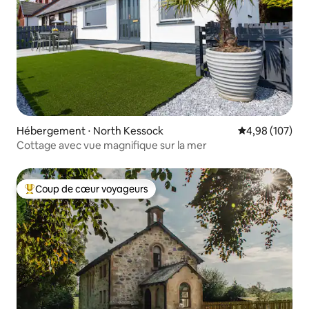
Hébergement ⋅ North Kessock
Évaluation moy
4,98 (107)
Cottage avec vue magnifique sur la mer
Coup de cœur voyageurs
Coups de cœur voyageurs les plus appréciés