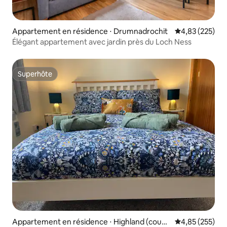
Appartement en résidence ⋅ Drumnadrochit
Évaluation moy
4,83 (225)
Élégant appartement avec jardin près du Loch Ness
Superhôte
Superhôte
Appartement en résidence ⋅ Highland (counc
Évaluation moy
4,85 (255)