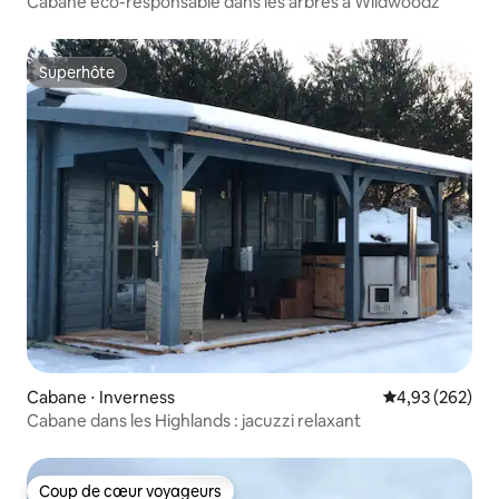
Cabane éco-responsable dans les arbres à Wildwoodz
Superhôte
Superhôte
Cabane ⋅ Inverness
Évaluation moy
4,93 (262)
Cabane dans les Highlands : jacuzzi relaxant
Coup de cœur voyageurs