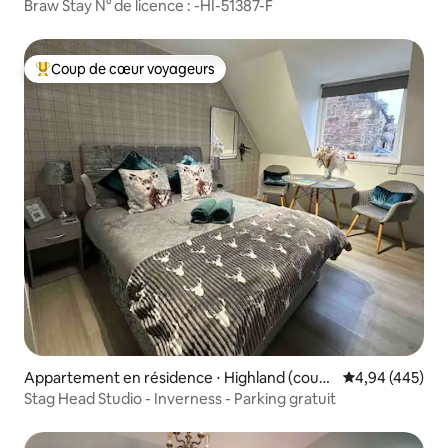
Braw Stay N° de licence : -HI-51387-F
Coup de cœur voyageurs
Coups de cœur voyageurs les plus appréciés
Appartement en résidence ⋅ Highland (coun
Évaluation moy
4,94 (445)
cil area)
Stag Head Studio - Inverness - Parking gratuit