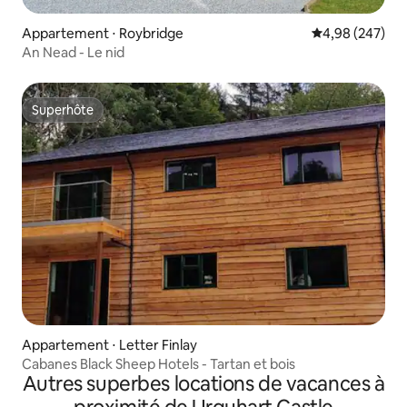
Appartement ⋅ Roybridge
Évaluation moy
4,98 (247)
An Nead - Le nid
Superhôte
Superhôte
Appartement ⋅ Letter Finlay
Cabanes Black Sheep Hotels - Tartan et bois
Autres superbes locations de vacances à