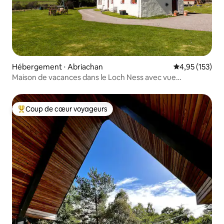
Hébergement ⋅ Abriachan
Évaluation moy
4,95 (153)
Maison de vacances dans le Loch Ness avec vue
imprenable sur le Loch
Coup de cœur voyageurs
Coups de cœur voyageurs les plus appréciés