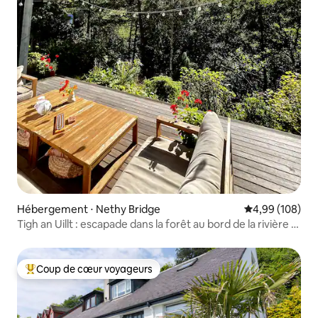
Hébergement ⋅ Nethy Bridge
Évaluation moy
4,99 (108)
Tigh an Uillt : escapade dans la forêt au bord de la rivière +
jacuzzi
Coup de cœur voyageurs
Coups de cœur voyageurs les plus appréciés