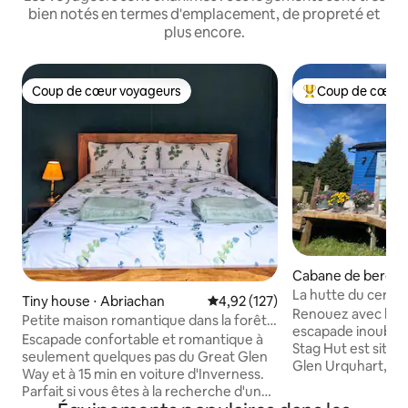
bien notés en termes d'emplacement, de propreté et
plus encore.
Coup de cœur voyageurs
Coup de cœur 
Coup de cœur voyageurs
Coups de cœur vo
Cabane de berger
adrochit
La hutte du cerf
Tiny house ⋅ Abriachan
Évaluation moyenne sur la base 
4,92 (127)
Renouez avec la na
Petite maison romantique dans la forêt
escapade inoublia
au-dessus du Loch Ness
Escapade confortable et romantique à
Stag Hut est situé
seulement quelques pas du Great Glen
Glen Urquhart, of
Way et à 15 min en voiture d'Inverness.
exceptionnelles, d
Parfait si vous êtes à la recherche d'un
promenades et de