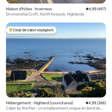
Maison d'hôtes ⋅ Inverness
Évaluation moy
4,99 (497)
Drumsmittal Croft, North Kessock, Highlands
Coup de cœur voyageurs
Coups de cœur voyageurs les plus appréciés
Hébergement ⋅ Highland (council area)
Évaluation moy
4,99 (266)
Cabin by the Pier - un emplacement unique en bord de