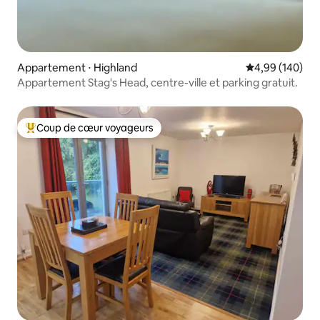
Appartement ⋅ Highland
Évaluation moy
4,99 (140)
Appartement Stag's Head, centre-ville et parking gratuit.
Coup de cœur voyageurs
Coups de cœur voyageurs les plus appréciés