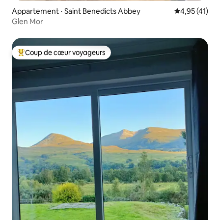
Appartement ⋅ Saint Benedicts Abbey
Évaluation mo
4,95 (41)
Glen Mor
Coup de cœur voyageurs
Coups de cœur voyageurs les plus appréciés