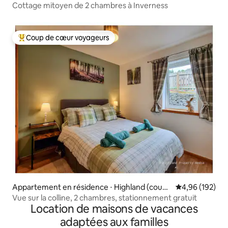
il area)
Cottage mitoyen de 2 chambres à Inverness
Coup de cœur voyageurs
Coups de cœur voyageurs les plus appréciés
Appartement en résidence ⋅ Highland (counc
Évaluation moy
4,96 (192)
il area)
Vue sur la colline, 2 chambres, stationnement gratuit
Location de maisons de vacances
adaptées aux familles