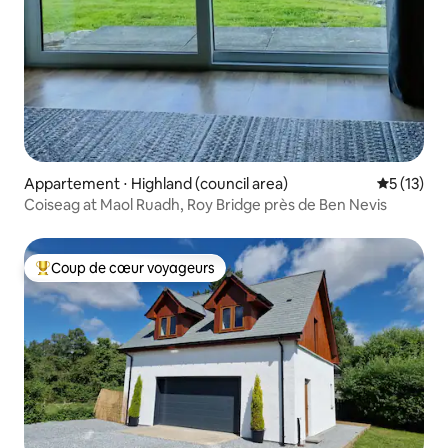
Appartement ⋅ Highland (council area)
Évaluation
5 (13)
Coiseag at Maol Ruadh, Roy Bridge près de Ben Nevis
Coup de cœur voyageurs
Coups de cœur voyageurs les plus appréciés