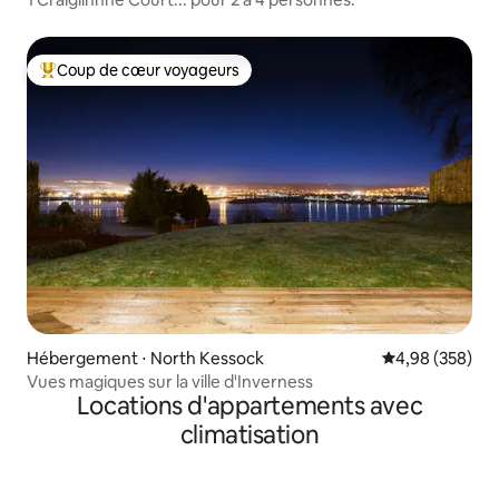
Coup de cœur voyageurs
Coups de cœur voyageurs les plus appréciés
Hébergement ⋅ North Kessock
Évaluation moy
4,98 (358)
Vues magiques sur la ville d'Inverness
Locations d'appartements avec
climatisation