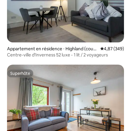
Appartement en résidence ⋅ Highland (coun
Évaluation moy
4,87 (349)
cil area)
Centre-ville d'Inverness 52 luxe - 1 lit / 2 voyageurs
Superhôte
Superhôte