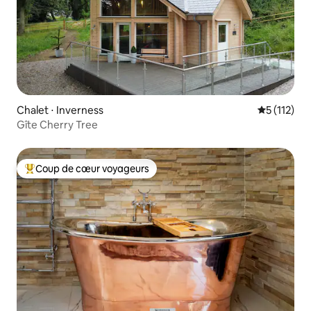
Chalet ⋅ Inverness
Évaluation 
5 (112)
Gîte Cherry Tree
Coup de cœur voyageurs
Coups de cœur voyageurs les plus appréciés