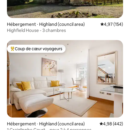
Hébergement ⋅ Highland (council area)
Évaluation moy
4,97 (154)
Highfield House - 3 chambres
Coup de cœur voyageurs
Coups de cœur voyageurs les plus appréciés
Hébergement ⋅ Highland (council area)
Évaluation moy
4,98 (442)
1 Craiglinnhe Court... pour 2 à 4 personnes.