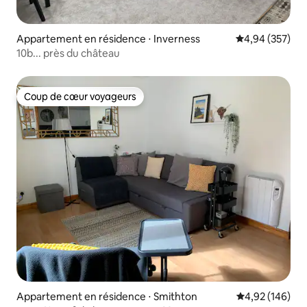
Appartement en résidence ⋅ Inverness
Évaluation moy
4,94 (357)
10b... près du château
Coup de cœur voyageurs
Coup de cœur voyageurs
Appartement en résidence ⋅ Smithton
Évaluation moy
4,92 (146)