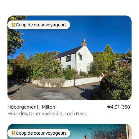
Coup de cœur voyageurs
Coups de cœur voyageurs les plus appréciés
Hébergement ⋅ Milton
Évaluation moy
4,91 (360)
Hébrides, Drumnadrochit, Loch Ness
Coup de cœur voyageurs
Coups de cœur voyageurs les plus appréciés