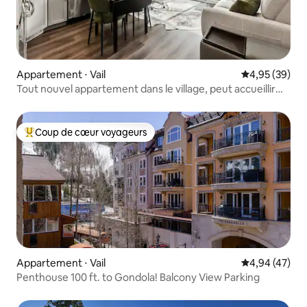
Appartement ⋅ Vail
Évaluation mo
4,95 (39)
Tout nouvel appartement dans le village, peut accueillir
4 personnes confortablement
Coup de cœur voyageurs
Coups de cœur voyageurs les plus appréciés
Appartement ⋅ Vail
Évaluation mo
4,94 (47)
Penthouse 100 ft. to Gondola! Balcony View Parking