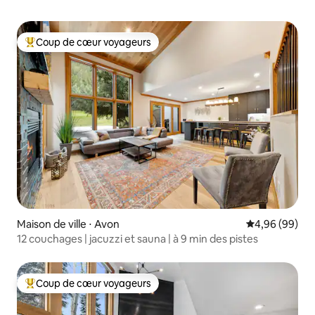
Coup de cœur voyageurs
Coups de cœur voyageurs les plus appréciés
Maison de ville ⋅ Avon
Évaluation mo
4,96 (99)
12 couchages | jacuzzi et sauna | à 9 min des pistes
Coup de cœur voyageurs
Coups de cœur voyageurs les plus appréciés