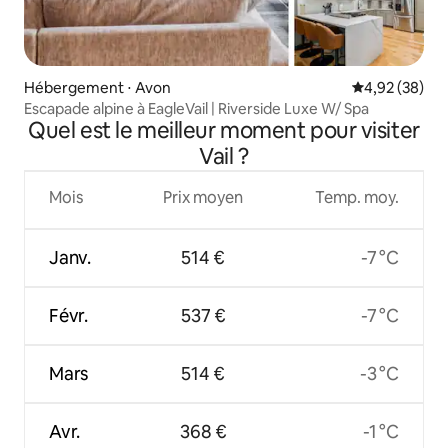
Hébergement ⋅ Avon
Évaluation mo
4,92 (38)
Escapade alpine à EagleVail | Riverside Luxe W/ Spa
Quel est le meilleur moment pour visiter
Vail ?
Mois
Prix moyen
Temp. moy.
Janv.
514 €
-7 °C
Févr.
537 €
-7 °C
Mars
514 €
-3 °C
Avr.
368 €
-1 °C