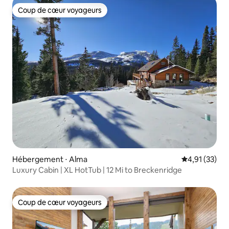
Coup de cœur voyageurs
Coup de cœur voyageurs
Hébergement ⋅ Alma
Évaluation mo
4,91 (33)
Luxury Cabin | XL HotTub | 12 Mi to Breckenridge
Coup de cœur voyageurs
Coup de cœur voyageurs