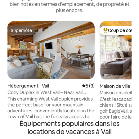
bien notés en termes d'emplacement, de propreté et
plus encore.
Superhôte
Coup de cœur 
Superhôte
Coups de cœur vo
Hébergement ⋅ Vail
Évaluation moyenne sur la 
5 (3)
Maison de ville ⋅ Va
Cozy Duplex in West Vail – Near Vail
Maison ensoleillée 
Village
avec jacuzzi privé 
This charming West Vail duplex provides
C'est l'escapade fa
the perfect base for your mountain
chiens ! Situé sur le 1er trou du terrain de
adventures, conveniently located on the
golf EagleVail, sor
Town of Vail bus line for easy access to
pour faire de la r
Équipements populaires dans les
the free shuttle service. Property
raquette ou du ski de fo
Features: - 2 spacious bedrooms with an
vous sur la terra
locations de vacances à Vail
additional secluded loft area with 1
surplombant le terr