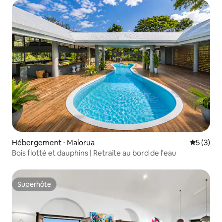
Hébergement ⋅ Malorua
Évaluatio
5 (3)
Bois flotté et dauphins | Retraite au bord de l'eau
Superhôte
Superhôte