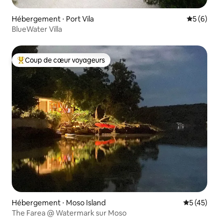
Hébergement ⋅ Port Vila
Évaluatio
5 (6)
BlueWater Villa
Coup de cœur voyageurs
Coups de cœur voyageurs les plus appréciés
Hébergement ⋅ Moso Island
Évaluation
5 (45)
The Farea @ Watermark sur Moso