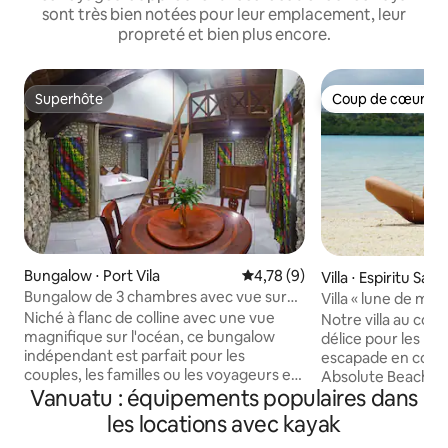
sont très bien notées pour leur emplacement, leur
propreté et bien plus encore.
Superhôte
Coup de cœur vo
Superhôte
Coup de cœur vo
Bungalow ⋅ Port Vila
Évaluation moyenne sur la bas
4,78 (9)
Villa ⋅ Espiritu Sant
Bungalow de 3 chambres avec vue sur
Villa « lune de miel
l'océan, petit déjeuner et Wi-Fi
Niché à flanc de colline avec une vue
à Santo @ Surund
Notre villa au couc
magnifique sur l'océan, ce bungalow
délice pour les lun
indépendant est parfait pour les
escapade en coup
couples, les familles ou les voyageurs en
Absolute Beachfro
solo qui veulent une retraite confortable
Vanuatu : équipements populaires dans
indépendant. Dégustez des cocktails au
dans la nature. La chambre dispose de
coucher du soleil s
les locations avec kayak
trois lits queen size répartis sur trois
détendez-vous et