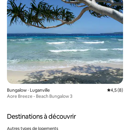
Bungalow ⋅ Luganville
Évaluation 
4,5 (8)
Aore Breeze - Beach Bungalow 3
Destinations à découvrir
Autres types de logements