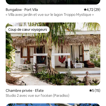
Bungalow ⋅ Port Vila
Évaluation mo
4,72 (29)
« Villa avec jardin et vue sur le lagon Troppo Mystique »
Coup de cœur voyageurs
Coup de cœur voyageurs
Chambre privée ⋅ Efate
Évaluation
5 (15)
Studio 2 avec vue sur l'océan (Paradiso)