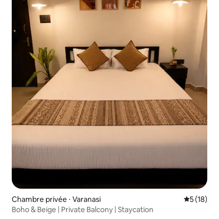
Chambre privée ⋅ Varanasi
Évaluation
5 (18)
Boho & Beige | Private Balcony | Staycation