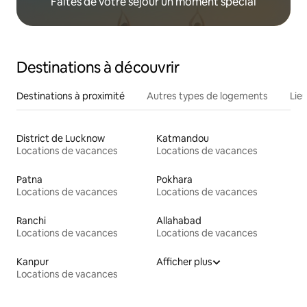
Faites de votre séjour un moment spécial
Destinations à découvrir
Destinations à proximité
Autres types de logements
Lie
District de Lucknow
Katmandou
Locations de vacances
Locations de vacances
Patna
Pokhara
Locations de vacances
Locations de vacances
Ranchi
Allahabad
Locations de vacances
Locations de vacances
Kanpur
Afficher plus
Locations de vacances