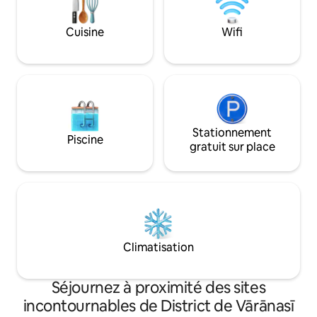
confortable Profitez de votre séjour
en solo, d'un couple ou d'un groupe
confortable.
d'amis, cet Airbnb offre une expérience
Cuisine
Wifi
extraordinaire dans la riche culture de
Varanasi.
Stationnement
Piscine
gratuit sur place
Climatisation
Séjournez à proximité des sites
incontournables de District de Vārānasī