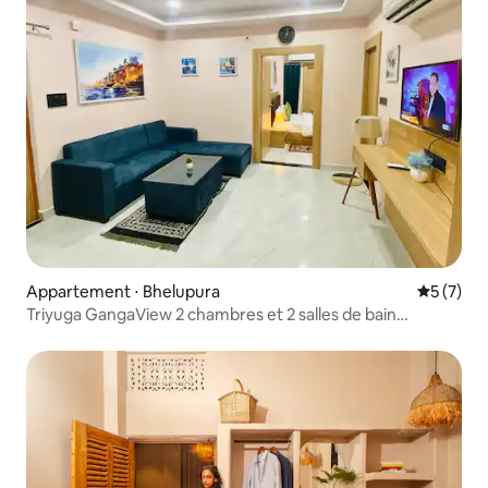
Appartement ⋅ Bhelupura
Évaluatio
5 (7)
Triyuga GangaView 2 chambres et 2 salles de bain
(parking-ascenseur) Temple KV à 3,5 km