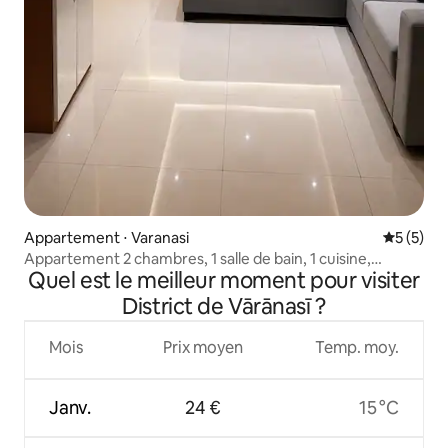
Appartement ⋅ Varanasi
Évaluatio
5 (5)
Appartement 2 chambres, 1 salle de bain, 1 cuisine,
Quel est le meilleur moment pour visiter
emplacement central | Kudrat Homes | Spacieux
District de Vārānasī ?
Mois
Prix moyen
Temp. moy.
Janv.
24 €
15 °C