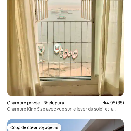
Chambre privée ⋅ Bhelupura
Évaluation mo
4,95 (38)
Chambre King Size avec vue sur le lever du soleil et la
rivière avec balcon.
Coup de cœur voyageurs
Coup de cœur voyageurs