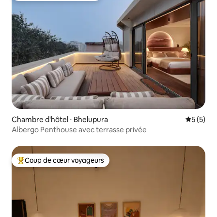
Chambre d'hôtel ⋅ Bhelupura
Évaluatio
5 (5)
Albergo Penthouse avec terrasse privée
Coup de cœur voyageurs
Coups de cœur voyageurs les plus appréciés