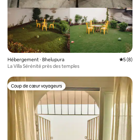
Hébergement ⋅ Bhelupura
Évaluatio
5 (8)
La Villa Sérénité près des temples
Coup de cœur voyageurs
Coup de cœur voyageurs