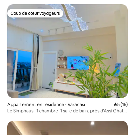
Coup de cœur voyageurs
Coup de cœur voyageurs
Appartement en résidence ⋅ Varanasi
Évaluation
5 (15)
Le Simphaus | 1 chambre, 1 salle de bain, près d'Assi Ghat
et du temple de Kashi