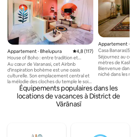
Appartement ⋅ Bh
Casa Banaras|500 
Appartement ⋅ Bhelupura
Évaluation moyenne sur la base
4,8 (117)
Vishwanath Mandi
Séjournez au cœur
House of Boho : entre tradition et
mètres de Kashi 
confort moderne
Au cœur de Varanasi, cet Airbnb
Bienvenue dans vo
d'inspiration bohème est une oasis
niché dans les rue
culturelle. Son emplacement central et
Godowlia, à quelq
la mélodie des cloches du temple le soir
Vishwanath Mandir
Équipements populaires dans les
ajoutent un enchantement. Avec le
Dashashwamedh Ghat. *Nos 
temple Kashi Vishwanath à seulement 2
locations de vacances à District de
spacieuses et aér
km et Assi Ghat à 800m, c'est le pied
Vārānasī
parfait de confort 
parfait. L'intérieur dispose d'une
pour les familles et le
décoration bohème vibrante, de
toilettes occident
chambres confortables et
disponibles. * Emplacement central
d'équipements modernes. Les hôtes
privilégié *Eau chaude 24h/24 et 7j/7, Wi-
accueillants assurent un séjour
Fi et environneme
mémorable. Qu'il s'agisse d'un voyageur