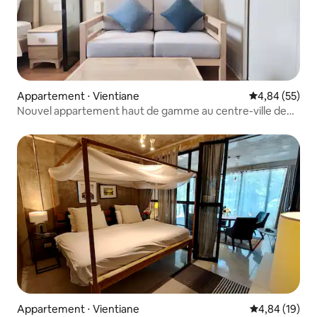
Appartement ⋅ Vientiane
Évaluation mo
4,84 (55)
Nouvel appartement haut de gamme au centre-ville de
Wanxiang, 15e étage avec vue sur Wanxiang, à côté de
deux grands centres commerciaux, vie pratique, piscine
gratuite, salle de sport, sécurité 24h/24
Appartement ⋅ Vientiane
Évaluation mo
4,84 (19)