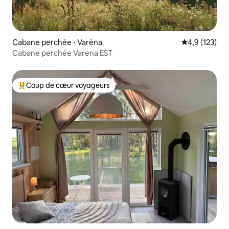
Cabane perchée ⋅ Varėna
Évaluation mo
4,9 (123)
Cabane perchée Varena EST
Coup de cœur voyageurs
Coups de cœur voyageurs les plus appréciés