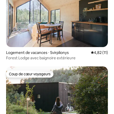
Logement de vacances ⋅ Svirplionys
Évaluation mo
4,82 (11)
Forest Lodge avec baignoire extérieure
Coup de cœur voyageurs
Coup de cœur voyageurs