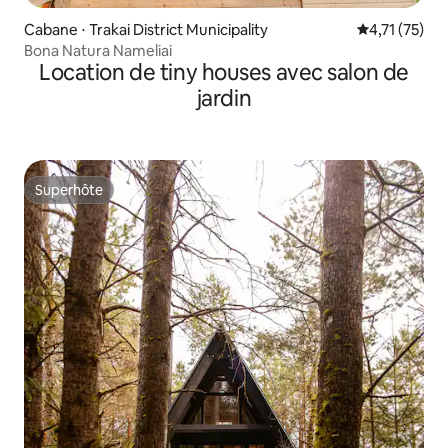
Cabane ⋅ Trakai District Municipality
Évaluation mo
4,71 (75)
Bona Natura Nameliai
Location de tiny houses avec salon de
jardin
Superhôte
Superhôte