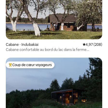
Cabane ⋅ Indubakiai
Évaluation moy
4,97 (208)
Cabane confortable au bord du lac dans la ferme
écologique Kemešys
Coup de cœur voyageurs
Coups de cœur voyageurs les plus appréciés