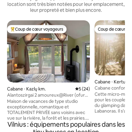
location sont très bien notées pour leur emplacement,
leur propreté et bien plus encore.
Coup de cœur voyageurs
Coup de cœur vo
Coups de cœur voyageurs les plus appréciés
Coup de cœur vo
Cabane ⋅ Kertuoja
Cabane confortabl
Cabane ⋅ Kazlų km.
Évaluation moyenne sur la b
5 (24)
du lac Kertuoja
Cette micro-maison
Alantoszirgai 2 amoureux@River (ofura
pour les couples q
extra)
Maison de vacances de type studio
du glamping dans l
exceptionnelle, romantique et
Labanoras. Il s'ag
TOTALEMENT PRIVÉE sans voisins avec
entourée de magnifiq
vue sur la rivière, la forêt et les prairies.
l'endroit idéal pou
Vilnius : équipements populaires dans les
La maison de la rivière est située dans
randonnée et explo
une ferme écologique avec de vieux