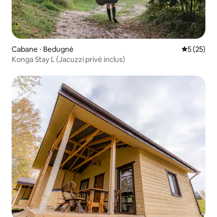
Cabane ⋅ Bedugnė
Évaluation
5 (25)
Konga Stay L (Jacuzzi privé inclus)