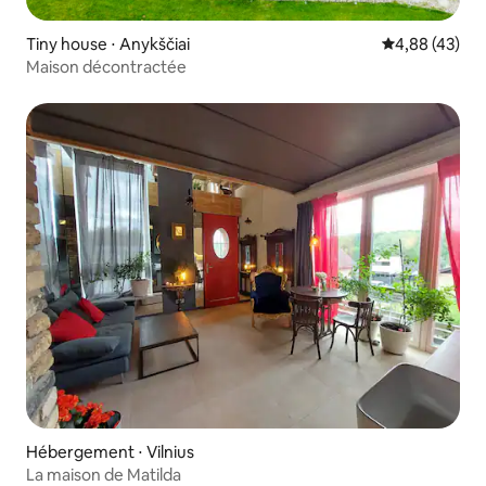
Tiny house ⋅ Anykščiai
Évaluation mo
4,88 (43)
Maison décontractée
Hébergement ⋅ Vilnius
La maison de Matilda