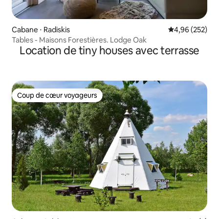
Cabane ⋅ Radiskis
Évaluation moy
4,96 (252)
Tables - Maisons Forestières. Lodge Oak
Location de tiny houses avec terrasse
Coup de cœur voyageurs
Coup de cœur voyageurs