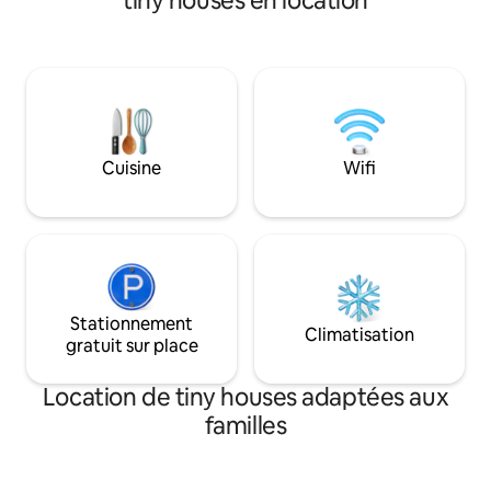
tiny houses en location
lacs à seulement 1
chevaux de race lituanienne et des
cabane. À l'intérie
vaches Angus. Il n'y a pas de voisins aux
confortable, les v
alentours. La rivière est accessible par
tout ce dont ils o
une passerelle. Il y a une cuisine
courte escapade :
entièrement équipée, une connexion
cheminée, douche
Wi-Fi, un projecteur avec un écran, un
avec fenêtre sur le
système de climatisation air-air et un
Le spa est disponi
poêle à bois. 🔥 La maison sur la rivière
Cuisine
Wifi
un prix supplémen
dispose de son propre jacuzzi électrique
privé, temps de préparation 6 h, prix
80 euros.
Stationnement
Climatisation
gratuit sur place
Location de tiny houses adaptées aux
familles