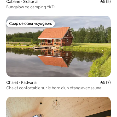
Cabane ⋅ Sidabriai
Évaluatio
5 (5)
Bungalow de camping YKD
Coup de cœur voyageurs
Coup de cœur voyageurs
Chalet ⋅ Padvariai
Évaluatio
5 (7)
Chalet confortable sur le bord d'un étang avec sauna