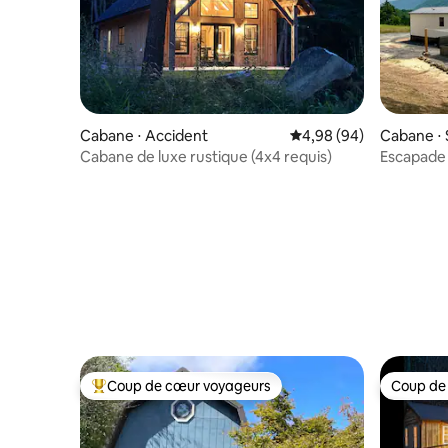
Cabane ⋅ Accident
Évaluation moyenne sur
4,98 (94)
Cabane ⋅
Cabane de luxe rustique (4x4 requis)
Escapade 
sur la mo
Coup de cœur voyageurs
Coup de
Coups de cœur voyageurs les plus appréciés
Coup de