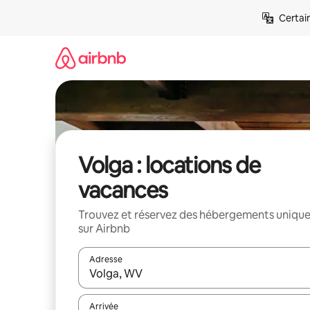
Aller
Certai
directement
au
contenu
Volga : locations de
vacances
Trouvez et réservez des hébergements uniqu
sur Airbnb
Adresse
Lorsque les résultats s'affichent, utilisez les flèc
Arrivée