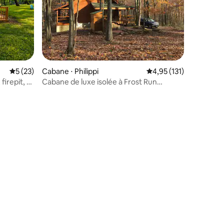
entaires : 4,9 sur 5
Évaluation moyenne sur la base de 23 commentaires : 5 sur 5
5 (23)
Cabane ⋅ Philippi
Évaluation moyenne sur
4,95 (131)
firepit, &
Cabane de luxe isolée à Frost Run
Retreat