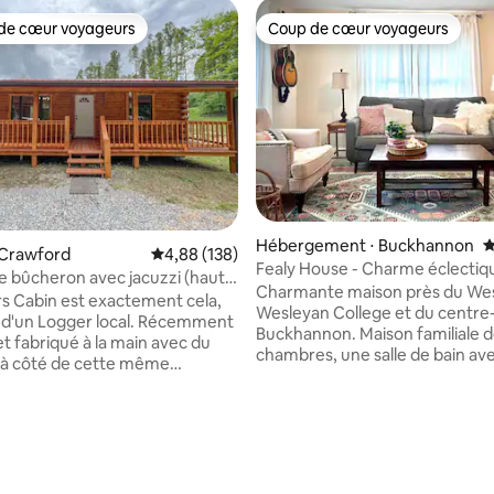
de cœur voyageurs
Coup de cœur voyageurs
 cœur voyageurs les plus appréciés
Coup de cœur voyageurs
la base de 459 commentaires : 4,97 sur 5
Hébergement ⋅ Buckhannon
É
 Crawford
Évaluation moyenne sur la base de 138 commen
4,88 (138)
Fealy House - Charme éclectiq
 bûcheron avec jacuzzi (haut
cœur de WV
Charmante maison près du West
nt)
s Cabin est exactement cela,
Wesleyan College et du centre-
 d'un Logger local. Récemment
Buckhannon. Maison familiale 
et fabriqué à la main avec du
chambres, une salle de bain av
e à côté de cette même
hors de la rue. Quartier calme 
 Il s'agit d'une ferme de 150
les équipements d'un logemen
ve de chasse
standard. Téléviseurs, livres, je
ux. Détendez-vous dans le
puzzles et artisanat disponibles
randonnez, apportez vos
de votre café ou de votre vin sur
- roulez sur des kilomètres en
Lit pour bébé disponible. Pas de
etites routes locales. Beaucoup