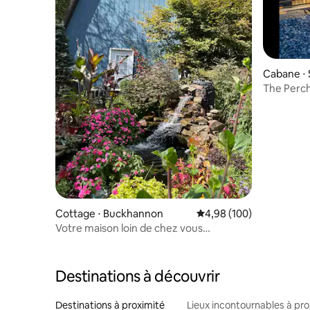
Cabane ⋅
The Perch
à Seneca
Cottage ⋅ Buckhannon
Évaluation moyenne sur 
4,98 (100)
Votre maison loin de chez vous
surplombant Buckhannon
Destinations à découvrir
Destinations à proximité
Lieux incontournables à pro