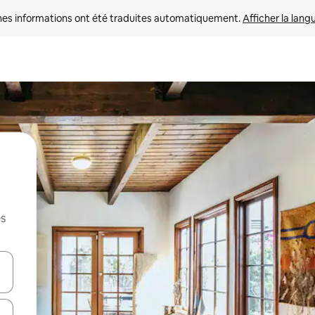
nes informations ont été traduites automatiquement. 
Afficher la lang
es
hes vers le haut et vers le bas pour les parcourir ou en appuyant et en fai