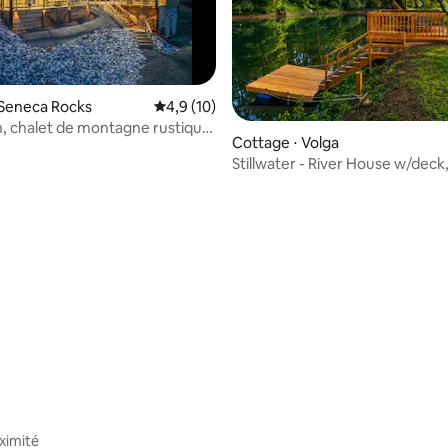
 Seneca Rocks
Évaluation moyenne sur la base de 10 comm
4,9 (10)
, chalet de montagne rustique
Cottage ⋅ Volga
 Rocks
Stillwater - River House w/deck, 
kayaks
la base de 100 commentaires : 4,98 sur 5
ximité