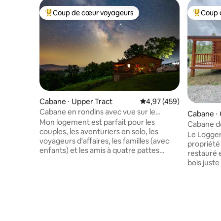
Coup de cœur voyageurs
Coup 
Coups de cœur voyageurs les plus appréciés
Coups de
Cabane ⋅ Upper Tract
Évaluation moyenne sur 
4,97 (459)
Cabane en rondins avec vue sur le
Cabane ⋅
Potomac à Smoke Hole avec wifi
Mon logement est parfait pour les
Cabane de
couples, les aventuriers en solo, les
uniqueme
Le Logger
voyageurs d'affaires, les familles (avec
propriété
enfants) et les amis à quatre pattes
restauré 
(animaux de compagnie). J'ai des frais de
bois just
50,00 $ par animal de compagnie jusqu'à
propriété.
2 chiens seulement. Il est situé juste au-
climatisées et d'une réser
dessus de l'entrée du Smoke Hole
aux oisea
Canyon avec une excellente pêche, de
jacuzzi, 
beaux paysages le long de la route
VTT/VUTT 
sinueuse pavée du pays. Vous pouvez
bas des p