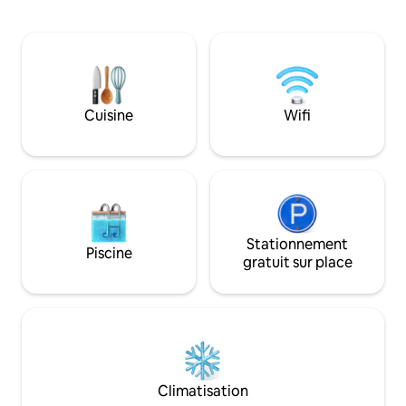
(dans la chambre disponible), d'une vue
sereine de plage d
sur la montagne depuis la salle à manger
juste en face de l
extérieure et d'un café ou d'un
offre une vue imp
barbecue sur place pendant les mois les
du soleil, tandis qu
plus chauds. Le petit déjeuner, le
agrémentée d'empr
déjeuner et le dîner sont inclus, et les
midi. Les repas son
voyageurs peuvent profiter de la
et une excursion 
Cuisine
Wifi
plongée avec tuba, de la pêche, des
Wayag et d'autres
visites à pied et de la détente dans le
aménagés.
jardin.
Stationnement
Piscine
gratuit sur place
Climatisation