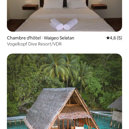
Chambre d'hôtel ⋅ Waigeo Selatan
Évaluation 
4,6 (5)
Vogelkopf Dive Resort/VDR