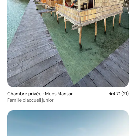
Chambre privée ⋅ Meos Mansar
Évaluation m
4,71 (21)
Famille d'accueil junior