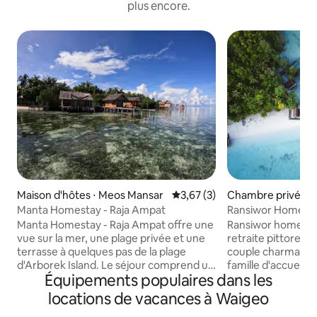
plus encore.
Maison d'hôtes ⋅ Meos Mansar
Évaluation moyenne sur la bas
3,67 (3)
Chambre privée ⋅
ar
Manta Homestay - Raja Ampat
Ransiwor Homesta
Manta Homestay - Raja Ampat offre une
Ransiwor homesta
vue sur la mer, une plage privée et une
retraite pittoresq
terrasse à quelques pas de la plage
couple charmant.
d'Arborek Island. Le séjour comprend un
famille d'accueil s
Équipements populaires dans les
balcon et une entrée privée avec
Raja Ampat offre l
sécurité 24h/24. Les voyageurs peuvent
époustouflantes. 
locations de vacances à Waigeo
profiter d'un petit-déjeuner asiatique
peuvent profiter 