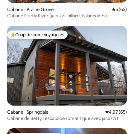
Cabane ⋅ Prairie Grove
Évaluation
5 (63)
Cabane Firefly River (jacuzzi, billard, balançoires)
Coup de cœur voyageurs
Coups de cœur voyageurs les plus appréciés
Cabane ⋅ Springdale
Évaluation mo
4,97 (65)
Cabane de Betty : escapade romantique avec jacuzzi !