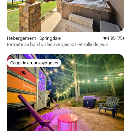
Hébergement ⋅ Springdale
Évaluation mo
4,95 (75)
Retraite au bord du lac avec jacuzzi et salle de jeux
Coup de cœur voyageurs
Coup de cœur voyageurs