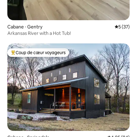
Cabane ⋅ Gentry
Évaluation
5 (37)
Arkansas River with a Hot Tub!
Coup de cœur voyageurs
Coups de cœur voyageurs les plus appréciés