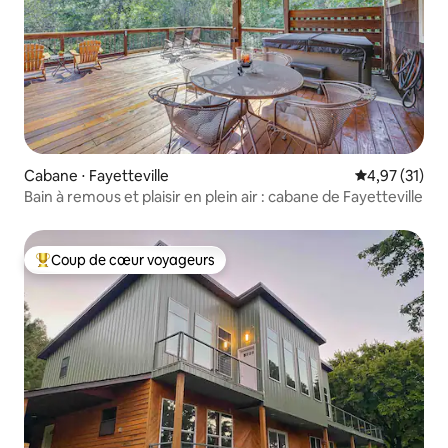
Cabane ⋅ Fayetteville
Évaluation mo
4,97 (31)
Bain à remous et plaisir en plein air : cabane de Fayetteville
Coup de cœur voyageurs
Coups de cœur voyageurs les plus appréciés