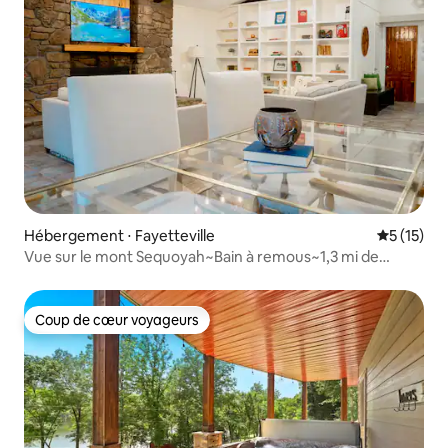
Hébergement ⋅ Fayetteville
Évaluation
5 (15)
Vue sur le mont Sequoyah~Bain à remous~1,3 mi de
l'UofA !
Coup de cœur voyageurs
Coup de cœur voyageurs