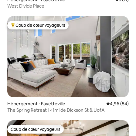
West Divide Place
Coup de cœur voyageurs
Coups de cœur voyageurs les plus appréciés
Hébergement ⋅ Fayetteville
Évaluation mo
4,96 (84)
The Spring Retreat | <1mi de Dickson St & UofA
Coup de cœur voyageurs
Coup de cœur voyageurs