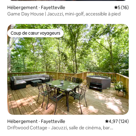
Hébergement ⋅ Fayetteville
Évaluation
5 (16)
Game Day House | Jacuzzi, mini-golf, accessible à pied
Coup de cœur voyageurs
Coup de cœur voyageurs
Hébergement ⋅ Fayetteville
Évaluation moy
4,97 (124)
Driftwood Cottage - Jacuzzi, salle de cinéma, bar
Nespresso