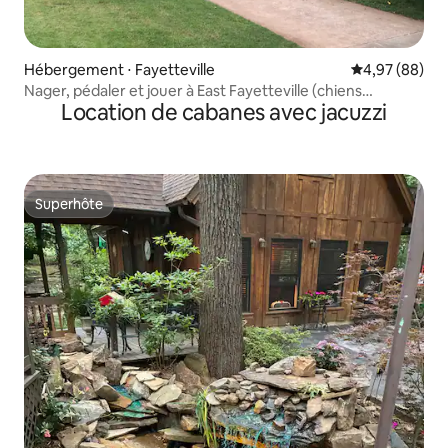
Hébergement ⋅ Fayetteville
Évaluation mo
4,97 (88)
Nager, pédaler et jouer à East Fayetteville (chiens
Location de cabanes avec jacuzzi
bienvenus)
Superhôte
Superhôte