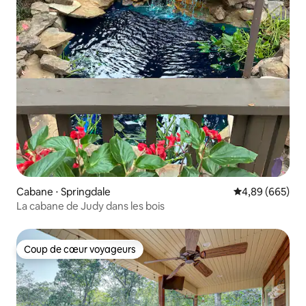
Cabane ⋅ Springdale
Évaluation moy
4,89 (665)
La cabane de Judy dans les bois
Coup de cœur voyageurs
Coup de cœur voyageurs