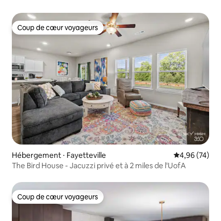
Coup de cœur voyageurs
Coup de cœur voyageurs
Hébergement ⋅ Fayetteville
Évaluation mo
4,96 (74)
The Bird House - Jacuzzi privé et à 2 miles de l'UofA
Coup de cœur voyageurs
Coup de cœur voyageurs