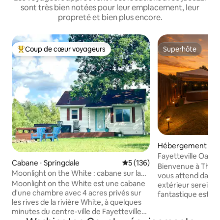
sont très bien notées pour leur emplacement, leur
propreté et bien plus encore.
Coup de cœur voyageurs
Superhôte
Coups de cœur voyageurs les plus appréciés
Superhôte
Hébergement ⋅ Fay
Fayetteville Oasis 
Cabane ⋅ Springdale
Évaluation moyenne sur la ba
5 (136)
jacuzzi - Par U of 
Bienvenue à The Hil
Moonlight on the White : cabane sur la
vous attend dans 
rivière Fayetteville
Moonlight on the White est une cabane
extérieur serein. Cet emplacement
d'une chambre avec 4 acres privés sur
fantastique est pr
les rives de la rivière White, à quelques
attractions souhai
minutes du centre-ville de Fayetteville
Toute la maison o