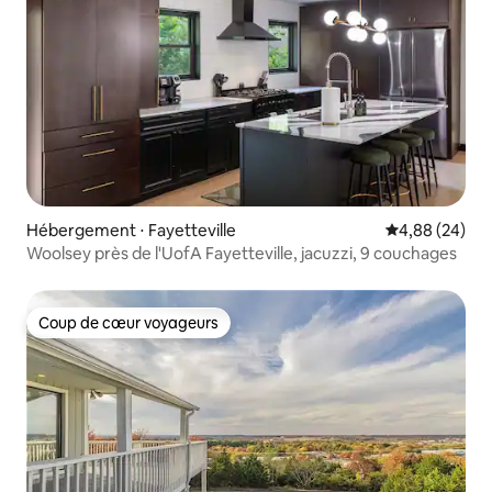
Hébergement ⋅ Fayetteville
Évaluation mo
4,88 (24)
Woolsey près de l'UofA Fayetteville, jacuzzi, 9 couchages
Coup de cœur voyageurs
Coup de cœur voyageurs