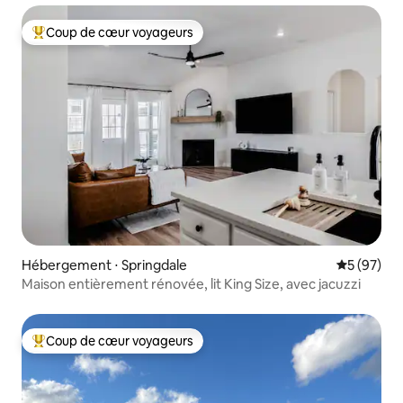
Coup de cœur voyageurs
Coups de cœur voyageurs les plus appréciés
Hébergement ⋅ Springdale
Évaluation
5 (97)
Maison entièrement rénovée, lit King Size, avec jacuzzi
Coup de cœur voyageurs
Coups de cœur voyageurs les plus appréciés