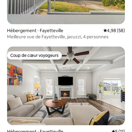
Hébergement ⋅ Fayetteville
Évaluation mo
4,98 (58)
Meilleure vue de Fayetteville, jacuzzi, 4 personnes
Coup de cœur voyageurs
Coup de cœur voyageurs
Hébergement ⋅ Fayetteville
Évaluatio
5 (11)