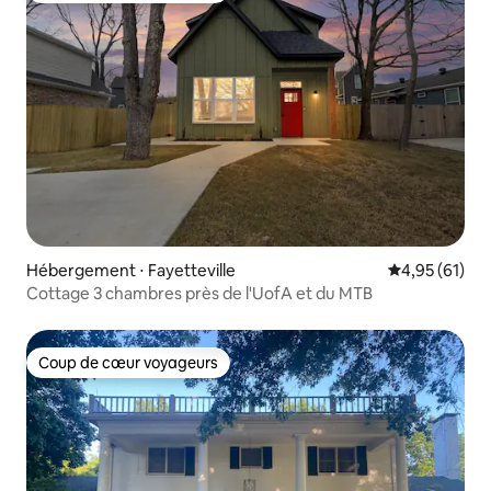
Hébergement ⋅ Fayetteville
Évaluation mo
4,95 (61)
Cottage 3 chambres près de l'UofA et du MTB
Coup de cœur voyageurs
Coup de cœur voyageurs