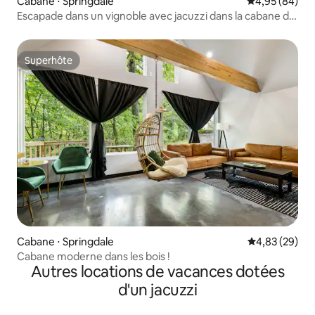
Cabane ⋅ Springdale
Évaluation mo
4,95 (84)
Escapade dans un vignoble avec jacuzzi dans la cabane de
Bo !
Superhôte
Superhôte
Cabane ⋅ Springdale
Évaluation mo
4,83 (29)
Cabane moderne dans les bois !
Autres locations de vacances dotées
d'un jacuzzi