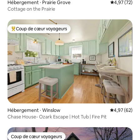
Hébergement ⋅ Prairie Grove
Évaluation mo
4,97 (72)
Cottage on the Prairie
Coup de cœur voyageurs
Coups de cœur voyageurs les plus appréciés
Hébergement ⋅ Winslow
Évaluation mo
4,97 (62)
Chase House- Ozark Escape | Hot Tub | Fire Pit
Coup de cœur voyageurs
Coup de cœur voyageurs