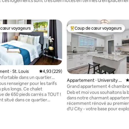
: ces logements sont très bien notés en termes d'emplacement
 cœur voyageurs
Coup de cœur voyageurs
 cœur voyageurs
Coups de cœur voyageurs les p
nt ⋅ St. Louis
Évaluation moyenne sur la base de 229 commen
4,93 (229)
nfortable dans un quartier
Appartement ⋅ University Ci
É
 ville !
ous renseigner pour les tarifs
ty
Grand appartement 4 chambres,
 plus longs. Ce chalet
de bain, piscine, près de Wash 
Deb et moi vous souhaitons la
ue de 650 pieds carrés a TOUT !
dans notre charmant apparte
t situé dans ce quartier
récemment rénové au premier
ue recherché, DOGTOWN, à
d'U City - votre base pour explorer le
minutes de Forest Park et à
meilleur des quartiers de St. Lou
minutes en voiture de toutes
Proche de Wash U et de la ligne
LEURES ATTRACTIONS de STL !
métro. À quelques minutes de Forest
ur dispose de tous les