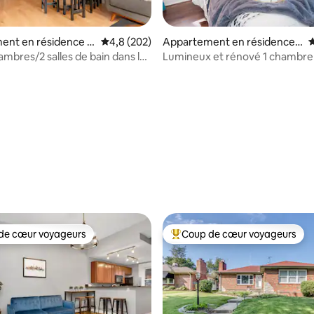
ent en résidence ⋅
Évaluation moyenne sur la base de 202 comme
4,8 (202)
Appartement en résidence ⋅
É
St. Louis
ambres/2 salles de bain dans le
Lumineux et rénové 1 chambre 1
rique/1E M
bain
 la base de 112 commentaires : 4,97 sur 5
de cœur voyageurs
Coup de cœur voyageurs
 cœur voyageurs les plus appréciés
Coups de cœur voyageurs les p