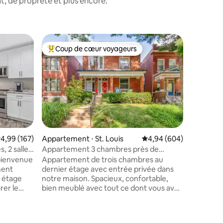
, de propreté et plus encore.
Appartem
Coup de cœur voyageurs
Superhô
lus appréciés
Coups de cœur voyageurs les plus appréciés
Superhô
Luxueux 
City/Cla
Bienvenu
le U. City/Clayton ! Nous sommes
propriéta
rénové c
lumineux 
pour vou
attenant
taires : 4,93 sur 5
connexio
valuation moyenne sur la base de 167 commentaires : 4,99 sur 5
4,99 (167)
Appartement ⋅ St. Louis
Évaluation moyenne sur
4,94 (604)
Profitez 
 2 salles
Appartement 3 chambres près de
tracas, 
U.
Pageant, Wash U, Forest Park, Loop
 bienvenue
Appartement de trois chambres au
des meub
ment
dernier étage avec entrée privée dans
d'accueil
 étage
notre maison. Spacieux, confortable,
avec 2 a
bien meublé avec tout ce dont vous avez
bâtiment 
is.
besoin. À distance de marche de
Vous cher
 de
Pageant, Delmar Hall, WashU, Blueberry
Lien : ht
Hill, Salt&Smoke, MagicMiniGolf. CVS,
rental/un