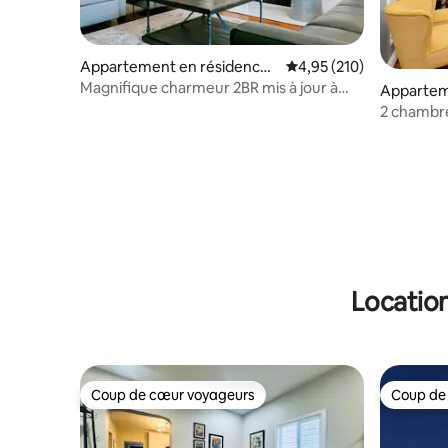
Appartement en résidence ⋅
Évaluation moyenne sur
4,95 (210)
St. Louis
Magnifique charmeur 2BR mis à jour à
Appartem
CWE
St. Louis
2 chambre
au cœur d
Location
Coup de cœur voyageurs
Coup de
Coup de cœur voyageurs
Coup de