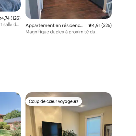
ntaires : 4,8 sur 5
valuation moyenne sur la base de 126 commentaires : 4,74 sur 5
4,74 (126)
 salle de
Appartement en résidence ⋅
Évaluation moyenne sur
4,91 (325)
St. Louis
Magnifique duplex à proximité du
centre-ville de Saint-Louis
Coup de cœur voyageurs
lus appréciés
Coup de cœur voyageurs