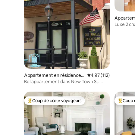
Appartem
St. Louis
Luxe 2 ch
CWE histo
Appartement en résidence ⋅
Évaluation moyenne sur
4,97 (112)
Saint Charles
Bel appartement dans New Town St.
Charles
Coup de cœur voyageurs
Coup 
Coups de cœur voyageurs les plus appréciés
Coups de