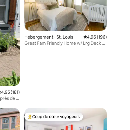
Hébergement ⋅ St. Louis
Évaluation moyenne sur
4,96 (196)
Great Fam Friendly Home w/ Lrg Deck &
Yard
ntaires : 4,87 sur 5
valuation moyenne sur la base de 181 commentaires : 4,95 sur 5
4,95 (181)
près de la
Coup de cœur voyageurs
Coups de cœur voyageurs les plus appréciés