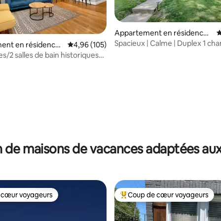
 la base de 210 commentaires : 4,95 sur 5
Appartement en résidence ⋅
É
St. Louis
Spacieux | Calme | Duplex 1 ch
ent en résidence ⋅
Évaluation moyenne sur la base de 105 commen
4,96 (105)
avec parking !
s/2 salles de bain historiques
e Soulard
 de maisons de vacances adaptées aux
 cœur voyageurs
Coup de cœur voyageurs
 cœur voyageurs
Coups de cœur voyageurs les p