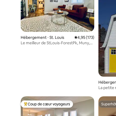
Hébergement ⋅ St. Louis
Évaluation moyenne sur
4,95 (173)
Le meilleur de StLouis-ForestPk, Muny,
Zoo, SLU/WashU, Barnes
Hébergeme
La petite
Coup de cœur voyageurs
Superhô
Coups de cœur voyageurs les plus appréciés
Superhô