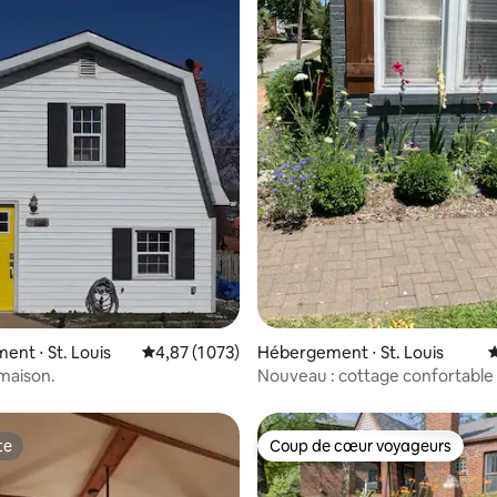
 la base de 173 commentaires : 4,95 sur 5
nt ⋅ St. Louis
Évaluation moyenne sur la base de 1 073 comme
4,87 (1 073)
Hébergement ⋅ St. Louis
É
 maison.
Nouveau : cottage confortable 
colline
te
Coup de cœur voyageurs
te
Coup de cœur voyageurs