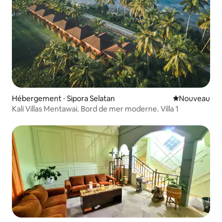
Hébergement ⋅ Sipora Selatan
Nouvel hébe
Nouveau
Kali Villas Mentawai. Bord de mer moderne. Villa 1