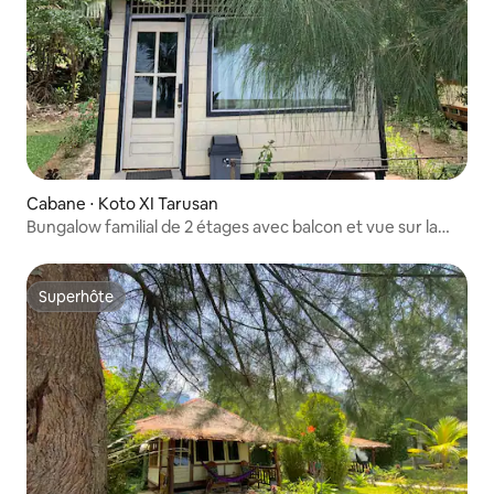
Cabane ⋅ Koto XI Tarusan
Bungalow familial de 2 étages avec balcon et vue sur la
mer
Superhôte
Superhôte