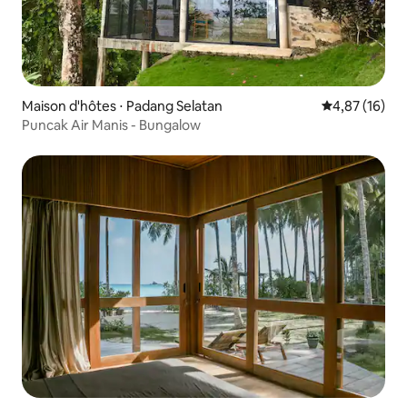
Maison d'hôtes ⋅ Padang Selatan
Évaluation mo
4,87 (16)
Puncak Air Manis - Bungalow