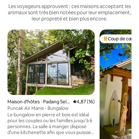
Les voyageurs approuvent : ces maisons acceptant les
animaux sont très bien notées pour leur emplacement,
leur propreté et bien plus encore.
Coup de cœur 
Coups de cœur vo
Maison d'hôtes ⋅ Padang Sela
Évaluation moyenne sur la base
4,87 (16)
tan
Puncak Air Manis - Bungalow
Le bungalow en pierre et bois est idéal
pour les couples ou les familles jusqu'à 6
personnes. La salle à manger dispose
d'une kitchenette afin que vous puissiez
choisir de cuisiner ou de commander