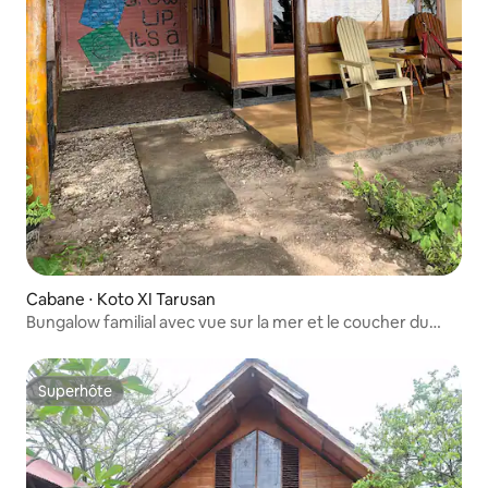
Cabane ⋅ Koto XI Tarusan
Bungalow familial avec vue sur la mer et le coucher du
soleil
Superhôte
Superhôte