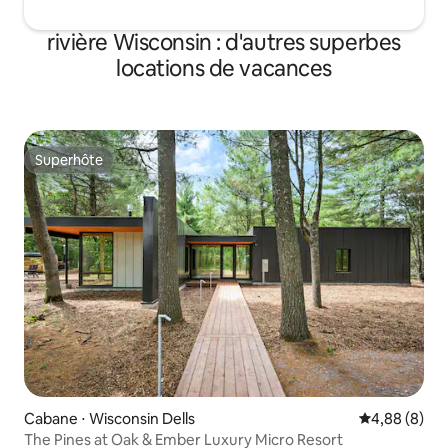
rivière Wisconsin : d'autres superbes
locations de vacances
Superhôte
Superhôte
Cabane ⋅ Wisconsin Dells
Évaluation m
4,88 (8)
The Pines at Oak & Ember Luxury Micro Resort