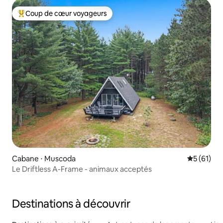
Coup de cœur voyageurs
Coups de cœur voyageurs les plus appréciés
Cabane ⋅ Muscoda
Évaluation
5 (61)
Le Driftless A-Frame - animaux acceptés
Destinations à découvrir