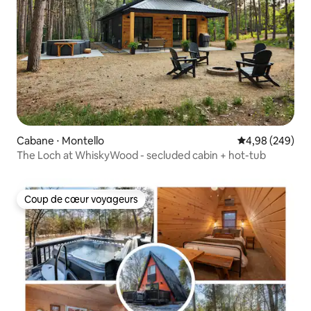
Cabane ⋅ Montello
Évaluation moy
4,98 (249)
The Loch at WhiskyWood - secluded cabin + hot-tub
Coup de cœur voyageurs
Coup de cœur voyageurs