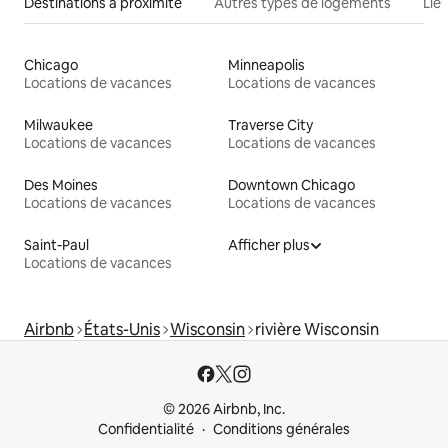
Destinations à proximité
Autres types de logements
Lie
Chicago
Minneapolis
Locations de vacances
Locations de vacances
Milwaukee
Traverse City
Locations de vacances
Locations de vacances
Des Moines
Downtown Chicago
Locations de vacances
Locations de vacances
Saint-Paul
Afficher plus
Locations de vacances
Airbnb
États-Unis
Wisconsin
rivière Wisconsin
© 2026 Airbnb, Inc.
Confidentialité
Conditions générales