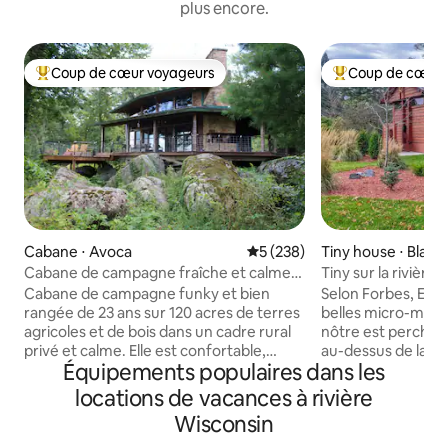
plus encore.
Coup de cœur voyageurs
Coup de cœur 
Coups de cœur voyageurs les plus appréciés
Coups de cœur vo
Cabane ⋅ Avoca
Évaluation moyenne sur la ba
5 (238)
Tiny house ⋅ Black 
Cabane de campagne fraîche et calme
Tiny sur la rivière
sur des rochers et 120 acres
Cabane de campagne funky et bien
Selon Forbes, Esca
rangée de 23 ans sur 120 acres de terres
belles micro-mais
agricoles et de bois dans un cadre rural
nôtre est perchée
privé et calme. Elle est confortable,
au-dessus de la rivière 
Équipements populaires dans les
950 pieds carrés, construite avec de la
quartier calme à 
pierre et du bois. Concept ouvert avec
l'autoroute, des pa
locations de vacances à rivière
une cheminée à deux étages, une
notre centre-ville
Wisconsin
cheminée de porche, un foyer et un loft
des boutiques et d
ouvert pour dormir (1 lit), avec des
restaurants. Profit