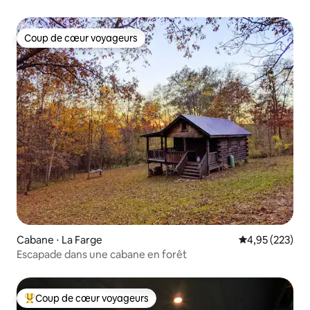
Coup de cœur voyageurs
Coup de cœur voyageurs
Cabane ⋅ La Farge
Évaluation moy
4,95 (223)
Escapade dans une cabane en forêt
Coup de cœur voyageurs
Coups de cœur voyageurs les plus appréciés