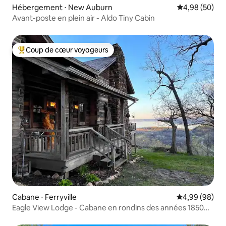
Hébergement ⋅ New Auburn
Évaluation mo
4,98 (50)
Avant-poste en plein air - Aldo Tiny Cabin
Coup de cœur voyageurs
Coups de cœur voyageurs les plus appréciés
Cabane ⋅ Ferryville
Évaluation mo
4,99 (98)
Eagle View Lodge - Cabane en rondins des années 1850
avec jacuzzi