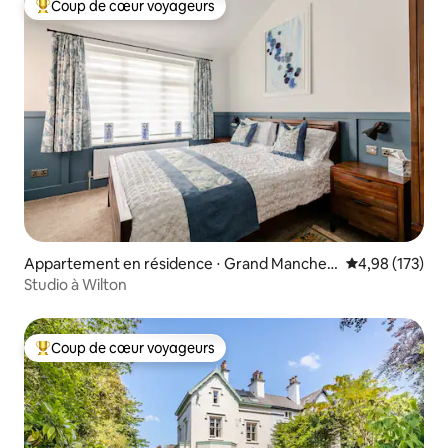
Coup de cœur voyageurs
Coups de cœur voyageurs les plus appréciés
Appartement en résidence ⋅ Grand Manches
Évaluation moy
4,98 (173)
ter
Studio à Wilton
Coup de cœur voyageurs
Coups de cœur voyageurs les plus appréciés