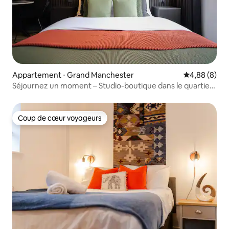
Appartement ⋅ Grand Manchester
Évaluation m
4,88 (8)
Séjournez un moment – Studio-boutique dans le quartier
nord
Coup de cœur voyageurs
Coup de cœur voyageurs