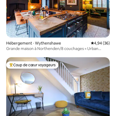
Hébergement ⋅ Wythenshawe
Évaluation mo
4,94 (36)
Grande maison à Northenden/8 couchages « Urban
Oasis »
Coup de cœur voyageurs
Coups de cœur voyageurs les plus appréciés