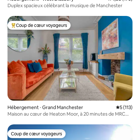
Duplex spacieux célébrant la musique de Manchester
Coup de cœur voyageurs
Coups de cœur voyageurs les plus appréciés
Hébergement ⋅ Grand Manchester
Évaluation 
5 (113)
Maison au cœur de Heaton Moor, à 20 minutes de MRC
CTR
Coup de cœur voyageurs
Coup de cœur voyageurs