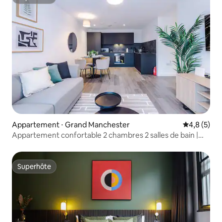
Superhôte
Appartement ⋅ Grand Manchester
Évaluation 
4,8 (5)
Appartement confortable 2 chambres 2 salles de bain |
Salle de sport, salon d'étude et parking gratuit
Superhôte
Superhôte