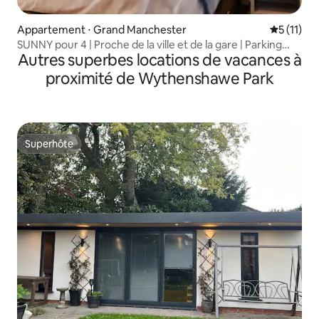
Appartement ⋅ Grand Manchester
Évaluatio
5 (11)
SUNNY pour 4 | Proche de la ville et de la gare | Parking
Autres superbes locations de vacances à
gratuit | Appartement 3
proximité de Wythenshawe Park
Superhôte
Superhôte