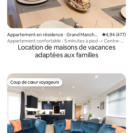
Appartement en résidence ⋅ Grand Manches
Évaluation moy
4,94 (477)
ter
Appartement confortable - 5 minutes à pied -> Centre-
Location de maisons de vacances
ville et AO Arena
adaptées aux familles
Coup de cœur voyageurs
Coup de cœur voyageurs