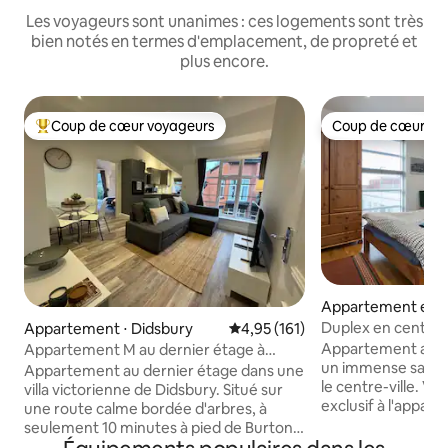
Les voyageurs sont unanimes : ces logements sont très
bien notés en termes d'emplacement, de propreté et
plus encore.
Coup de cœur voyageurs
Coup de cœur vo
Coups de cœur voyageurs les plus appréciés
Coup de cœur vo
Appartement en r
⋅ Grand Manchest
Duplex en centre-vi
Appartement ⋅ Didsbury
Évaluation moyenne sur la base 
4,95 (161)
Appartement au n
Appartement M au dernier étage à
un immense salon 
Didsbury
Appartement au dernier étage dans une
le centre-ville. Vous avez un accès
villa victorienne de Didsbury. Situé sur
exclusif à l'appart
une route calme bordée d'arbres, à
est l'espace « habi
seulement 10 minutes à pied de Burton
alors attendez-vous
Road (au cœur de West Didsbury) et du