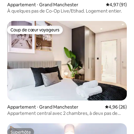
Appartement ⋅ Grand Manchester
Évaluation mo
4,97 (91)
À quelques pas de Co-Op Live/Etihad. Logement entier.
Coup de cœur voyageurs
Coup de cœur voyageurs
Appartement ⋅ Grand Manchester
Évaluation mo
4,96 (26)
Appartement central avec 2 chambres, à deux pas de
Chinatown et des théâtres
Superhôte