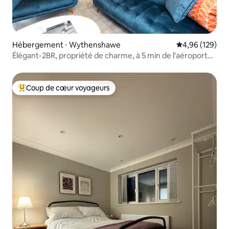
Hébergement ⋅ Wythenshawe
Évaluation moy
4,96 (129)
Élégant-2BR, propriété de charme, à 5 min de l'aéroport
de Manille
Coup de cœur voyageurs
Coups de cœur voyageurs les plus appréciés