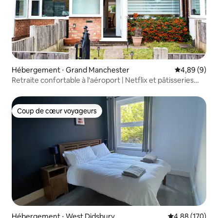
Hébergement ⋅ Grand Manchester
Évaluation m
4,89 (9)
Retraite confortable à l'aéroport | Netflix et pâtisseries
fraîches
Coup de cœur voyageurs
Coup de cœur voyageurs
Hébergement ⋅ West Didsbury
Évaluation moy
4,88 (170)