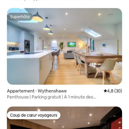
stationnement gratuit
Superhôte
Superhôte
Appartement ⋅ Wythenshawe
Évaluation m
4,8 (30)
Penthouse | Parking gratuit | À 1 minute des
commerces/transports
Coup de cœur voyageurs
Coup de cœur voyageurs