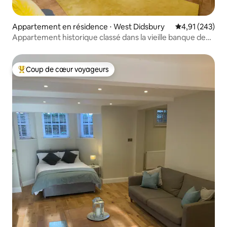
Appartement en résidence ⋅ West Didsbury
Évaluation moy
4,91 (243)
Appartement historique classé dans la vieille banque de
Didsbury
Coup de cœur voyageurs
Coups de cœur voyageurs les plus appréciés