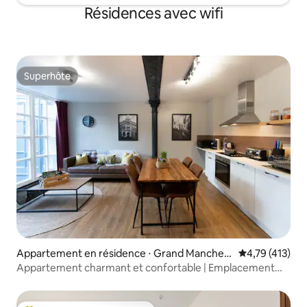
Résidences avec wifi
Superhôte
Superhôte
Appartement en résidence ⋅ Grand Manchest
Évaluation moy
4,79 (413)
er
Appartement charmant et confortable | Emplacement
idéal !