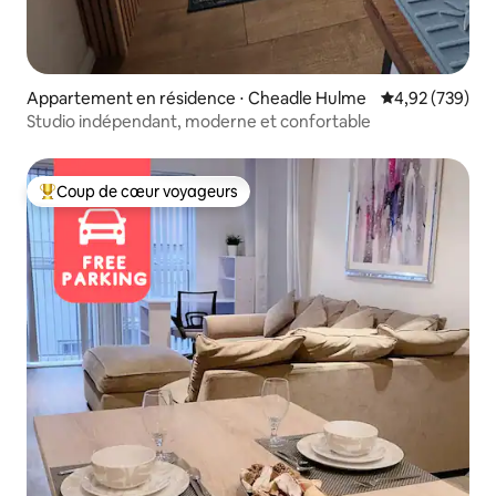
Appartement en résidence ⋅ Cheadle Hulme
Évaluation moy
4,92 (739)
Studio indépendant, moderne et confortable
Coup de cœur voyageurs
Coups de cœur voyageurs les plus appréciés