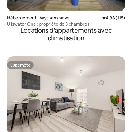
Hébergement ⋅ Wythenshawe
Évaluation moy
4,98 (118)
Ullswater One : propriété de 3 chambres
Locations d'appartements avec
climatisation
Superhôte
Superhôte