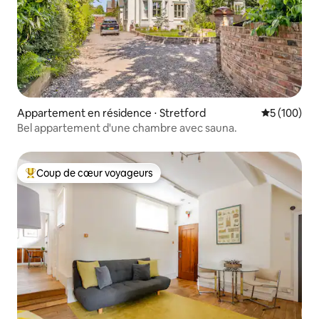
Appartement en résidence ⋅ Stretford
Évaluation 
5 (100)
Bel appartement d'une chambre avec sauna.
Coup de cœur voyageurs
Coups de cœur voyageurs les plus appréciés