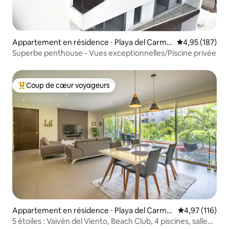
Appartement en résidence ⋅ Playa del Carme
Évaluation moy
4,95 (187)
n
Superbe penthouse - Vues exceptionnelles/Piscine privée
Coup de cœur voyageurs
Coups de cœur voyageurs les plus appréciés
Appartement en résidence ⋅ Playa del Carme
Évaluation moy
4,97 (116)
n, Yucatán
5 étoiles : Vaivén del Viento, Beach Club, 4 piscines, salle