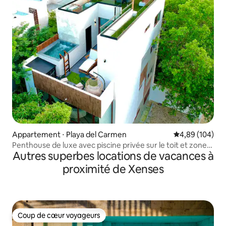
Appartement ⋅ Playa del Carmen
Évaluation moy
4,89 (104)
Penthouse de luxe avec piscine privée sur le toit et zone
Autres superbes locations de vacances à
VPH8
proximité de Xenses
Coup de cœur voyageurs
Coup de cœur voyageurs