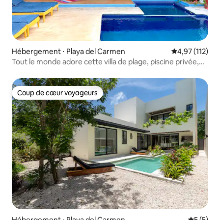
Hébergement ⋅ Playa del Carmen
Évaluation moy
4,97 (112)
Tout le monde adore cette villa de plage, piscine privée,
Wi-Fi
Coup de cœur voyageurs
Coup de cœur voyageurs
Hébergement ⋅ Playa del Carmen
Évaluatio
5 (5)