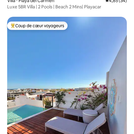
Villa ⋅ Playa del Carmen
Évaluation mo
4,85 (34)
Luxe 5BR Villa | 2 Pools | Beach 2 Mins| Playacar
Coup de cœur voyageurs
Coups de cœur voyageurs les plus appréciés