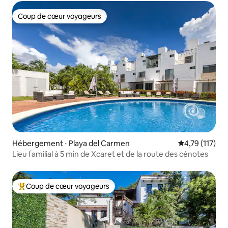
Coup de cœur voyageurs
Coup de cœur voyageurs
Hébergement ⋅ Playa del Carmen
Évaluation moy
4,79 (117)
Lieu familial à 5 min de Xcaret et de la route des cénotes
Coup de cœur voyageurs
Coups de cœur voyageurs les plus appréciés