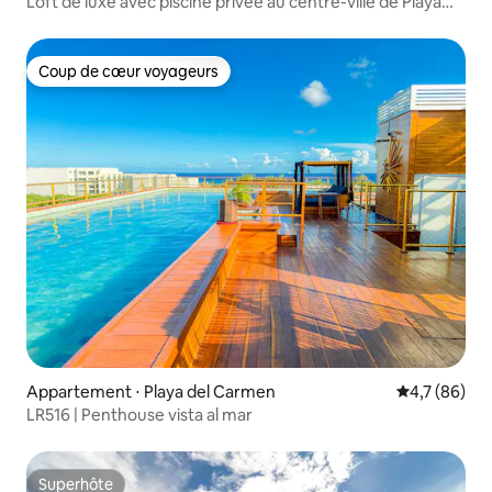
Loft de luxe avec piscine privée au centre-ville de Playa
del Carmen
Coup de cœur voyageurs
Coup de cœur voyageurs
Appartement ⋅ Playa del Carmen
Évaluation m
4,7 (86)
LR516 | Penthouse vista al mar
Superhôte