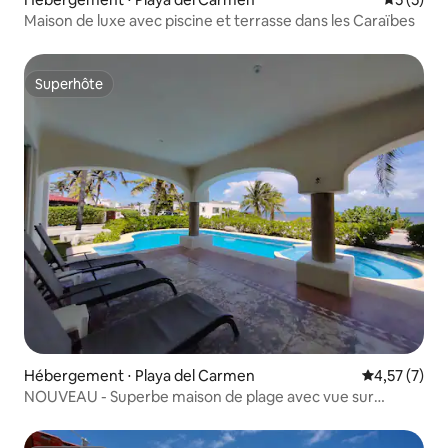
Maison de luxe avec piscine et terrasse dans les Caraïbes
Superhôte
Superhôte
Hébergement ⋅ Playa del Carmen
Évaluation m
4,57 (7)
NOUVEAU - Superbe maison de plage avec vue sur
l'océan