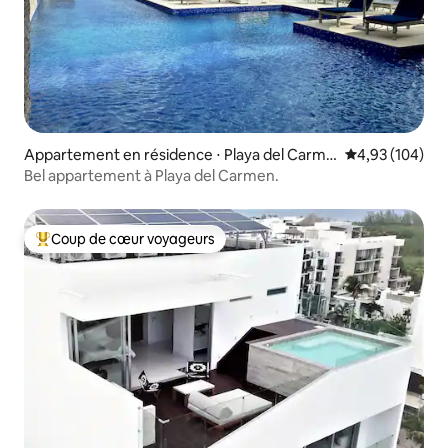
Appartement en résidence ⋅ Playa del Carme
Évaluation moy
4,93 (104)
n
Bel appartement à Playa del Carmen.
Coup de cœur voyageurs
Coups de cœur voyageurs les plus appréciés