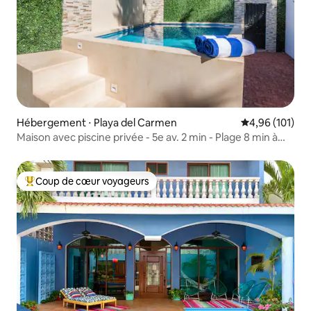
Hébergement ⋅ Playa del Carmen
Évaluation moy
4,96 (101)
Maison avec piscine privée - 5e av. 2 min - Plage 8 min à
pied
Coup de cœur voyageurs
Coups de cœur voyageurs les plus appréciés