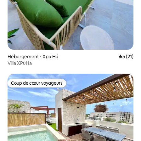
Hébergement ⋅ Xpu Há
Évaluation
5 (21)
Villa XPuHa
Coup de cœur voyageurs
Coup de cœur voyageurs