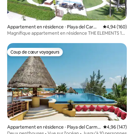
Appartement en résidence ⋅ Playa del Carme
Évaluation moy
4,94 (160)
n
Magnifique appartement en résidence THE ELEMENTS 103
avec vue sur l'océan
Coup de cœur voyageurs
Coup de cœur voyageurs
Appartement en résidence ⋅ Playa del Carme
Évaluation moy
4,96 (147)
n
Deux penthouses • Vue sur l'océan • Jusqu'à 10 personnes