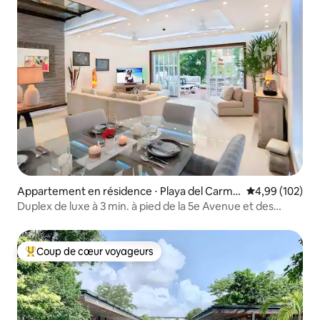
Appartement en résidence ⋅ Playa del Carme
Évaluation moy
4,99 (102)
n
Duplex de luxe à 3 min. à pied de la 5e Avenue et des
plages
Coup de cœur voyageurs
Coups de cœur voyageurs les plus appréciés