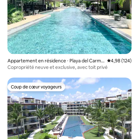
Appartement en résidence ⋅ Playa del Carme
Évaluation moy
4,98 (124)
n
Copropriété neuve et exclusive, avec toit privé
Coup de cœur voyageurs
Coup de cœur voyageurs