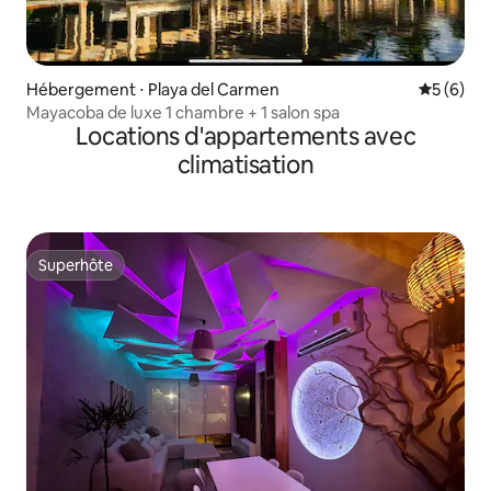
Hébergement ⋅ Playa del Carmen
Évaluatio
5 (6)
Mayacoba de luxe 1 chambre + 1 salon spa
Locations d'appartements avec
climatisation
Superhôte
Superhôte