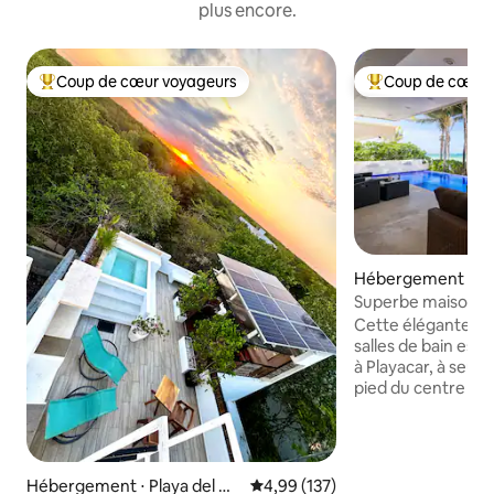
plus encore.
Coup de cœur voyageurs
Coup de cœur 
Coups de cœur voyageurs les plus appréciés
Coups de cœur vo
Hébergement ⋅ Pla
rmen
Superbe maison e
piscine privée
Cette élégante vil
salles de bain est
à Playacar, à seul
pied du centre de
Casa Martini dispo
extérieure privée,
gratuite, d'une cu
équipée, d'une bu
Hébergement ⋅ Playa del Ca
Évaluation moyenne sur la base 
4,99 (137)
parking gratuit Ca