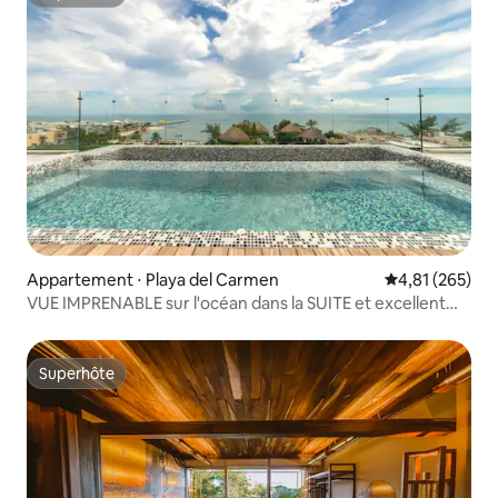
Superhôte
Appartement ⋅ Playa del Carmen
Évaluation moy
4,81 (265)
VUE IMPRENABLE sur l'océan dans la SUITE et excellent
emplacement !
Superhôte
Superhôte