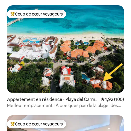
de sport
Coup de cœur voyageurs
Coups de cœur voyageurs les plus appréciés
Appartement en résidence ⋅ Playa del Carme
Évaluation moy
4,92 (100)
n
Meilleur emplacement ! À quelques pas de la plage, des
ruines mayas, de la 5e Avenue
Coup de cœur voyageurs
Coups de cœur voyageurs les plus appréciés