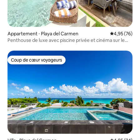
Appartement ⋅ Playa del Carmen
Évaluation mo
4,95 (76)
Penthouse de luxe avec piscine privée et cinéma sur le
toit CP
Coup de cœur voyageurs
Coup de cœur voyageurs