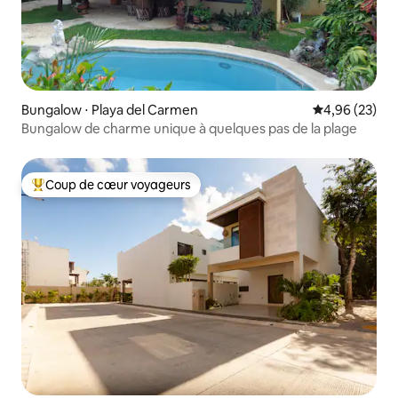
Bungalow ⋅ Playa del Carmen
Évaluation mo
4,96 (23)
Bungalow de charme unique à quelques pas de la plage
Coup de cœur voyageurs
Coups de cœur voyageurs les plus appréciés