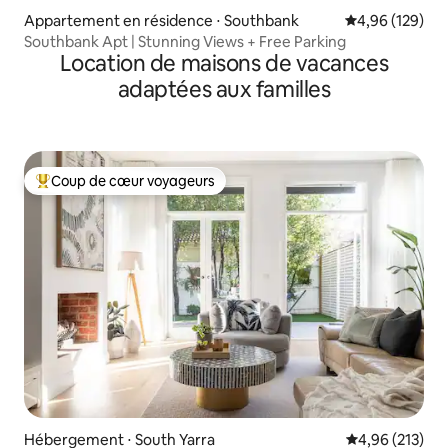
Appartement en résidence ⋅ Southbank
Évaluation moy
4,96 (129)
Southbank Apt | Stunning Views + Free Parking
Location de maisons de vacances
adaptées aux familles
Coup de cœur voyageurs
Coups de cœur voyageurs les plus appréciés
Hébergement ⋅ South Yarra
Évaluation moy
4,96 (213)