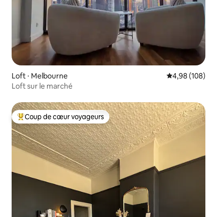
Loft ⋅ Melbourne
Évaluation moy
4,98 (108)
Loft sur le marché
Coup de cœur voyageurs
Coups de cœur voyageurs les plus appréciés