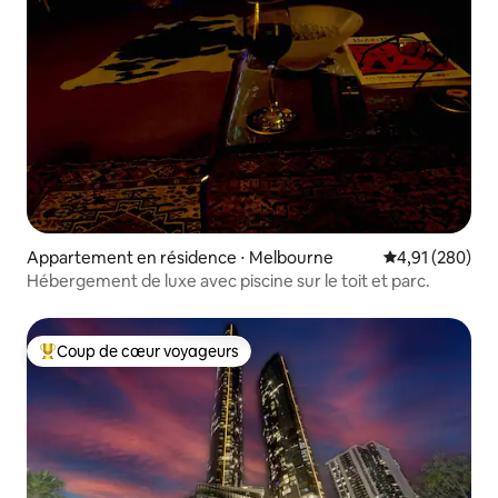
Appartement en résidence ⋅ Melbourne
Évaluation moy
4,91 (280)
Hébergement de luxe avec piscine sur le toit et parc.
Coup de cœur voyageurs
Coups de cœur voyageurs les plus appréciés