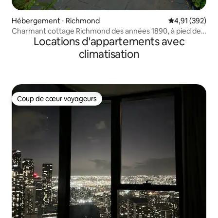
Hébergement ⋅ Richmond
Évaluation moy
4,91 (392)
Charmant cottage Richmond des années 1890, à pied de
Locations d'appartements avec
MCG.
climatisation
Coup de cœur voyageurs
Coup de cœur voyageurs