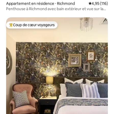
Appartement en résidence ⋅ Richmond
Évaluation moy
4,95 (116)
Penthouse à Richmond avec bain extérieur et vue sur la
ville
Coup de cœur voyageurs
Coups de cœur voyageurs les plus appréciés