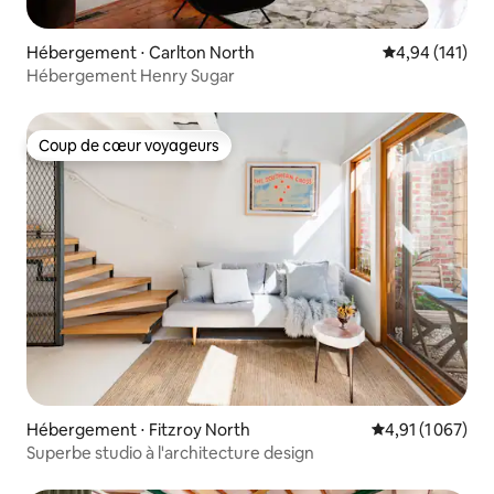
Hébergement ⋅ Carlton North
Évaluation moy
4,94 (141)
Hébergement Henry Sugar
Coup de cœur voyageurs
Coup de cœur voyageurs
Hébergement ⋅ Fitzroy North
Évaluation moye
4,91 (1 067)
Superbe studio à l'architecture design