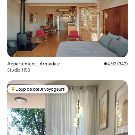
Appartement ⋅ Armadale
Évaluation moy
4,92 (342)
Studio 1158
Coup de cœur voyageurs
Coups de cœur voyageurs les plus appréciés