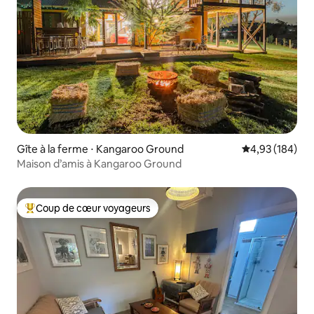
Gîte à la ferme ⋅ Kangaroo Ground
Évaluation moy
4,93 (184)
Maison d’amis à Kangaroo Ground
Coup de cœur voyageurs
Coups de cœur voyageurs les plus appréciés