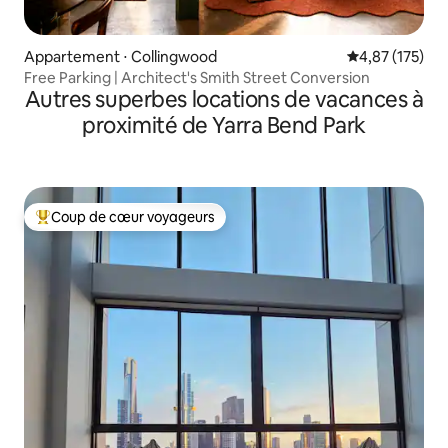
Appartement ⋅ Collingwood
Évaluation moy
4,87 (175)
Free Parking | Architect's Smith Street Conversion
Autres superbes locations de vacances à
proximité de Yarra Bend Park
Coup de cœur voyageurs
Coups de cœur voyageurs les plus appréciés