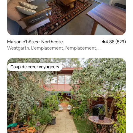
Maison d'hôtes ⋅ Northcote
Évaluation moy
4,88 (529)
Westgarth. L'emplacement, l'emplacement,
l'emplacement !
Coup de cœur voyageurs
Coup de cœur voyageurs