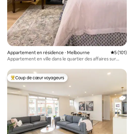
Appartement en résidence ⋅ Melbourne
Évaluation 
5 (101)
Appartement en ville dans le quartier des affaires sur
Collins St
Coup de cœur voyageurs
Coups de cœur voyageurs les plus appréciés