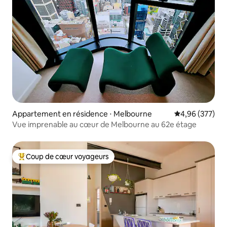
Appartement en résidence ⋅ Melbourne
Évaluation moy
4,96 (377)
Vue imprenable au cœur de Melbourne au 62e étage
Coup de cœur voyageurs
Coups de cœur voyageurs les plus appréciés