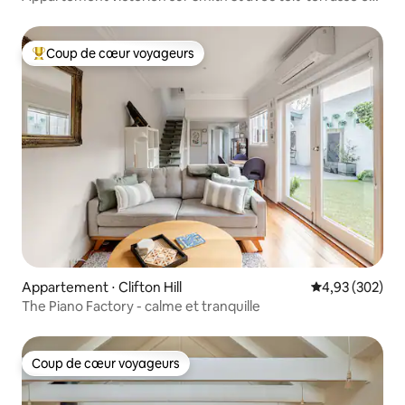
vue sur la ville
Coup de cœur voyageurs
Coups de cœur voyageurs les plus appréciés
Appartement ⋅ Clifton Hill
Évaluation moy
4,93 (302)
The Piano Factory - calme et tranquille
Coup de cœur voyageurs
Coup de cœur voyageurs