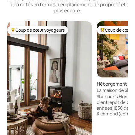
bien notés en termes d'emplacement, de propreté et
plus encore.
Coup de cœur voyageurs
Coup de cœur 
Coups de cœur voyageurs les plus appréciés
Coups de cœur vo
Hébergement ⋅ R
La maison de Sher
magique à Richm
Sherlock's Home, 
d'entrepôt de Cord
années 1850 dans l
Richmond (comme 
Broadsheet). Conçue sur le plan
architectural pou
l'ouverture, notr