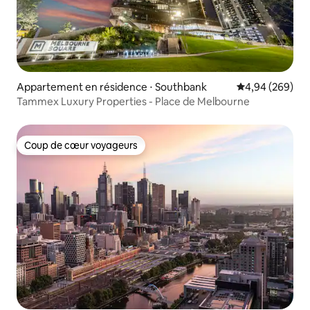
Appartement en résidence ⋅ Southbank
Évaluation moy
4,94 (269)
Tammex Luxury Properties - Place de Melbourne
Coup de cœur voyageurs
Coup de cœur voyageurs