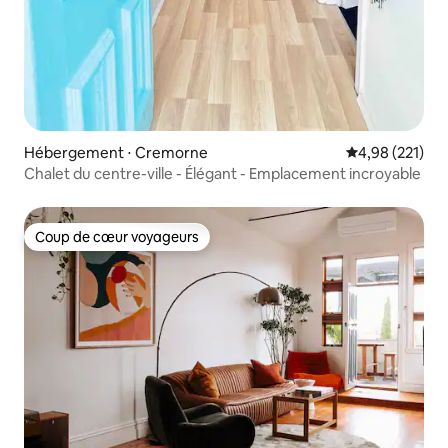
Hébergement ⋅ Cremorne
Évaluation moy
4,98 (221)
Chalet du centre-ville - Élégant - Emplacement incroyable
Coup de cœur voyageurs
Coup de cœur voyageurs