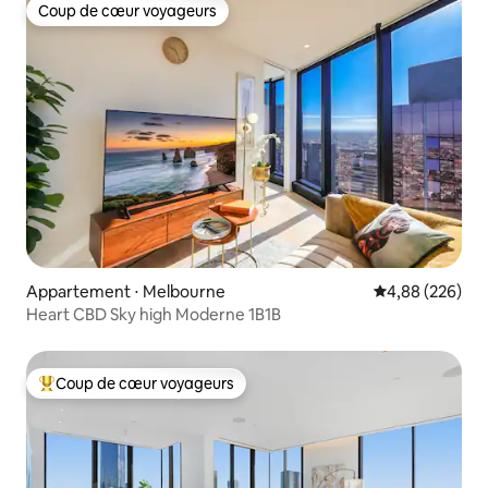
Coup de cœur voyageurs
Coup de cœur voyageurs
Appartement ⋅ Melbourne
Évaluation moy
4,88 (226)
Heart CBD Sky high Moderne 1B1B
Coup de cœur voyageurs
Coups de cœur voyageurs les plus appréciés