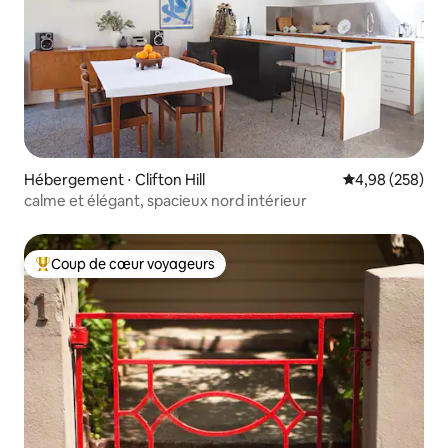
Hébergement ⋅ Clifton Hill
Évaluation moy
4,98 (258)
calme et élégant, spacieux nord intérieur
Coup de cœur voyageurs
Coups de cœur voyageurs les plus appréciés