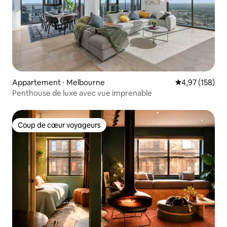
Appartement ⋅ Melbourne
Évaluation moy
4,97 (158)
Penthouse de luxe avec vue imprenable
Coup de cœur voyageurs
Coup de cœur voyageurs