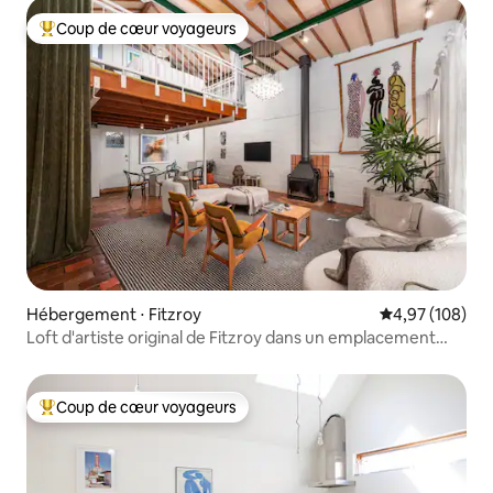
Coup de cœur voyageurs
Coups de cœur voyageurs les plus appréciés
Hébergement ⋅ Fitzroy
Évaluation moy
4,97 (108)
Loft d'artiste original de Fitzroy dans un emplacement
central
Coup de cœur voyageurs
Coups de cœur voyageurs les plus appréciés