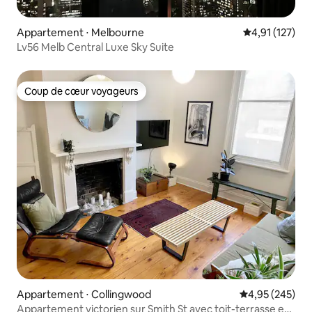
Appartement ⋅ Melbourne
Évaluation moy
4,91 (127)
Lv56 Melb Central Luxe Sky Suite
Coup de cœur voyageurs
Coup de cœur voyageurs
Appartement ⋅ Collingwood
Évaluation moy
4,95 (245)
Appartement victorien sur Smith St avec toit-terrasse et