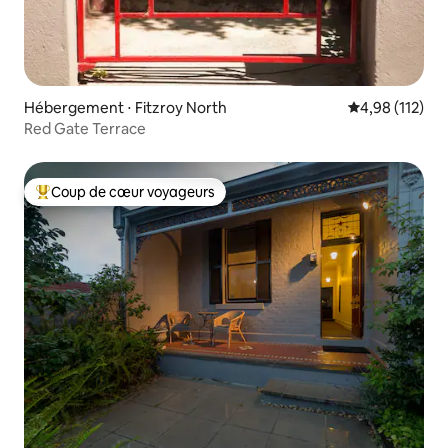
Hébergement ⋅ Fitzroy North
Évaluation moy
4,98 (112)
Red Gate Terrace
Coup de cœur voyageurs
Coups de cœur voyageurs les plus appréciés