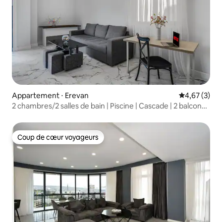
Appartement ⋅ Erevan
Évaluation m
4,67 (3)
2 chambres/2 salles de bain | Piscine | Cascade | 2 balcons |
Central
Coup de cœur voyageurs
Coup de cœur voyageurs