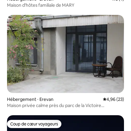
Maison d'hôtes familiale de MARY
Hébergement ⋅ Erevan
Évaluation mo
4,96 (23)
Maison privée calme près du parc de la Victoire
(monument)
Coup de cœur voyageurs
Coup de cœur voyageurs