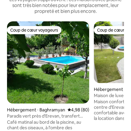
sont très bien notées pour leur emplacement, leur
propreté et bien plus encore.
Coup de cœur voyageurs
Coup de cœur vo
Coup de cœur voyageurs
Coup de cœur vo
Hébergement ⋅ E
Maison de luxe en 
piscine
Maison confortabl
centre d'Erevan Une maison moderne et
Hébergement ⋅ Baghramyan
Évaluation moyenne sur la base
4,98 (80)
confortable avec p
Paradis vert près d'Erevan, transfert
la location dans le
gratuit et SIM
Café matinal au bord de la piscine, au
Rouge. La place de
chant des oiseaux, à l'ombre des
qu'à 15 minutes à 