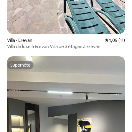
Villa ⋅ Erevan
Évaluation mo
4,09 (11)
Villa de luxe à Erevan Villa de 3 étages à Erevan
Superhôte
Superhôte