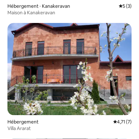
Hébergement ⋅ Kanakeravan
Évaluatio
5 (3)
Maison à Kanakeravan
Hébergement
Évaluation 
4,71 (7)
Villa Ararat