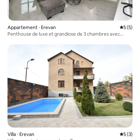
Appartement ⋅ Erevan
Évaluatio
5 (5)
Penthouse de luxe et grandiose de 3 chambres avec
piscine et salle de sport MM500
Villa ⋅ Erevan
Évaluatio
5 (3)