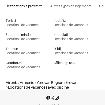
Destinations à proximité
Autres types de logements
Lie
Tbilissi
Koutaïssi
Locations de vacances
Locations de vacances
St'epants'minda
Kobouleti
Locations de vacances
Locations de vacances
Trabzon
Dilidjan
Locations de vacances
Locations de vacances
Goudaouri
Afficher plus
Locations de vacances
Airbnb
Arménie
Yerevan Region
Erevan
Locations de vacances avec piscine