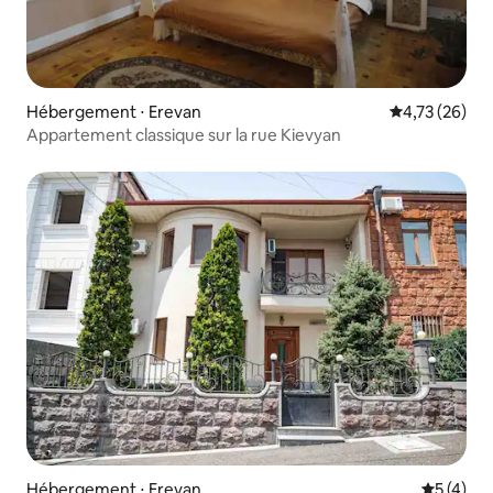
Hébergement ⋅ Erevan
Évaluation mo
4,73 (26)
Appartement classique sur la rue Kievyan
Hébergement ⋅ Erevan
Évaluatio
5 (4)