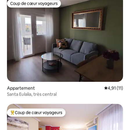
Coup de cœur voyageurs
Coup de cœur voyageurs
Appartement
Évaluation m
4,91 (11)
Santa Eulalia, très central
Coup de cœur voyageurs
Coups de cœur voyageurs les plus appréciés