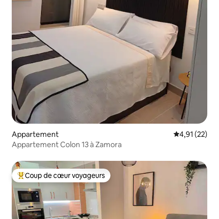
Appartement
Évaluation mo
4,91 (22)
Appartement Colon 13 à Zamora
Coup de cœur voyageurs
Coups de cœur voyageurs les plus appréciés