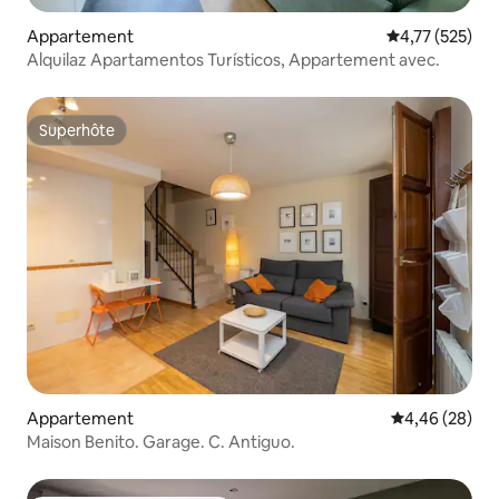
Appartement
Évaluation moy
4,77 (525)
Alquilaz Apartamentos Turísticos, Appartement avec.
Superhôte
Superhôte
Appartement
Évaluation mo
4,46 (28)
Maison Benito. Garage. C. Antiguo.