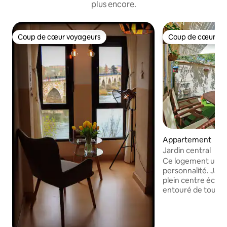
plus encore.
Coup de cœur voyageurs
Coup de cœur vo
Coup de cœur voyageurs
Coup de cœur vo
Appartement
Jardin central
Ce logement uniqu
personnalité. Jard
plein centre écono
entouré de toute
de manière modern
des œuvres d'art s
qu'un petit jardin