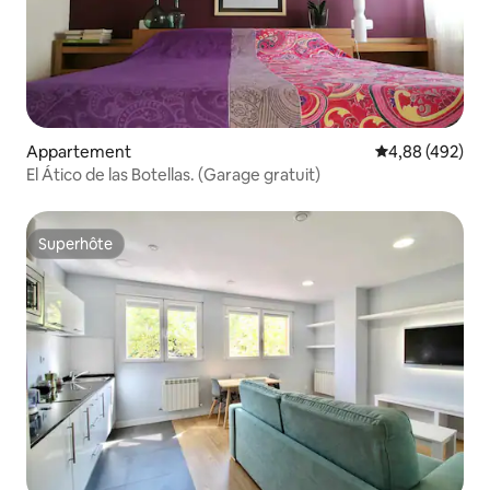
Appartement
Évaluation moy
4,88 (492)
El Ático de las Botellas. (Garage gratuit)
Superhôte
Superhôte