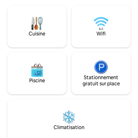
manger, une salle de bains et une
livres, des jeux, u
grande terrasse entourée de forêt. La
un trampoline. Les
parcelle sur laquelle se trouve la maison
certainement satis
fait environ 500 m2 et est clôturée. De
spacieuse avec de
plus, sur la grande terrasse en bois, nous
grand jardin, un b
avons un jacuzzi et un sauna réservés
Cuisine
Wifi
cheminée. Les en
aux clients de la maison. Notre maison
regorgent de lacs,
est ouverte toute l'année, elle est
monuments archit
chauffée et équipée d'un poêle. Le lac
est située à 30 k
Sudomie est à 150 m.
Stationnement
Piscine
gratuit sur place
Climatisation