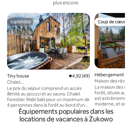
plus encore.
Superhôte
Coup de cœur vo
Superhôte
Coup de cœur vo
Hébergement
Tiny house
Évaluation moyenne sur la base
4,92 (49)
Maison des rêveu
Chalet
La maison des rêve
forêt/jacuzzi/cheminée/sauna/lac
Le prix du séjour comprend un accès
forêt, située au c
Cachoubie
illimité au jacuzzi et au sauna. Chalet
est extrêmement 
forestier Wabi Sabi pour un maximum de
moderne, et en 
4 personnes dans la forêt au bord d'un
accueillante, avec
Équipements populaires dans les
lac en Cachoubie. Nous proposons une
tissus soigneusem
maison de plain-pied d'environ 45 m2
locations de vacances à Żukowo
vous permettront
avec deux chambres séparées, un salon
de vous relaxer. M
commun avec coin cuisine, une salle à
pour les enfants g