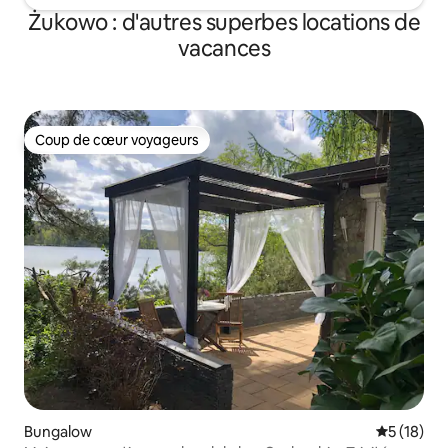
Żukowo : d'autres superbes locations de
vacances
Coup de cœur voyageurs
Coup de cœur voyageurs
Bungalow
Évaluation
5 (18)