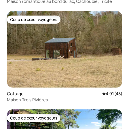
Maison romantique au bord du lac, Cachoubie, Tricité
Coup de cœur voyageurs
Coup de cœur voyageurs
Cottage
Évaluation mo
4,91 (45)
Maison Trois Rivières
Coup de cœur voyageurs
Coup de cœur voyageurs