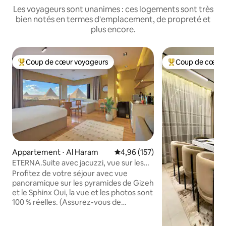
Les voyageurs sont unanimes : ces logements sont très
bien notés en termes d'emplacement, de propreté et
plus encore.
Coup de cœur voyageurs
Coup de cœur 
Coups de cœur voyageurs les plus appréciés
Coups de cœur vo
Appartement ⋅ Al Haram
Évaluation moyenne sur la base 
4,96 (157)
ETERNA.Suite avec jacuzzi, vue sur les
pyramides et balcon
Profitez de votre séjour avec vue
panoramique sur les pyramides de Gizeh
et le Sphinx Oui, la vue et les photos sont
100 % réelles. (Assurez-vous de
consulter nos autres annonces aussi)
Offrez-vous une vue imprenable sur