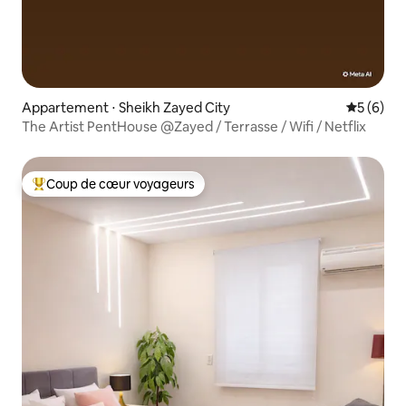
Appartement ⋅ Sheikh Zayed City
Évaluatio
5 (6)
The Artist PentHouse @Zayed / Terrasse / Wifi / Netflix
Coup de cœur voyageurs
Coups de cœur voyageurs les plus appréciés