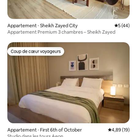
Appartement ⋅ Sheikh Zayed City
Évaluation
5 (44)
Appartement Premium 3 chambres – Sheikh Zayed
Coup de cœur voyageurs
Coup de cœur voyageurs
Appartement ⋅ First 6th of October
Évaluation mo
4,89 (19)
Studio dans les tours Aeon