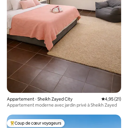
Appartement ⋅ Sheikh Zayed City
Évaluation mo
4,95 (21)
Appartement moderne avec jardin privé à Sheikh Zayed
Coup de cœur voyageurs
Coups de cœur voyageurs les plus appréciés