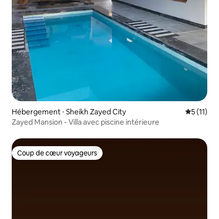
Hébergement ⋅ Sheikh Zayed City
Évaluatio
5 (11)
Zayed Mansion - Villa avec piscine intérieure
Coup de cœur voyageurs
Coup de cœur voyageurs