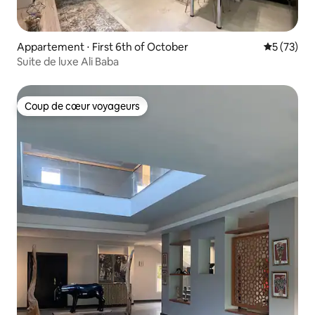
Appartement ⋅ First 6th of October
Évaluation
5 (73)
Suite de luxe Ali Baba
Coup de cœur voyageurs
Coup de cœur voyageurs