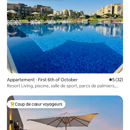
Appartement ⋅ First 6th of October
Évaluation
5 (32)
Resort Living, piscine, salle de sport, parcs de palmiers,
Sheikh Zayed
Coup de cœur voyageurs
Coups de cœur voyageurs les plus appréciés