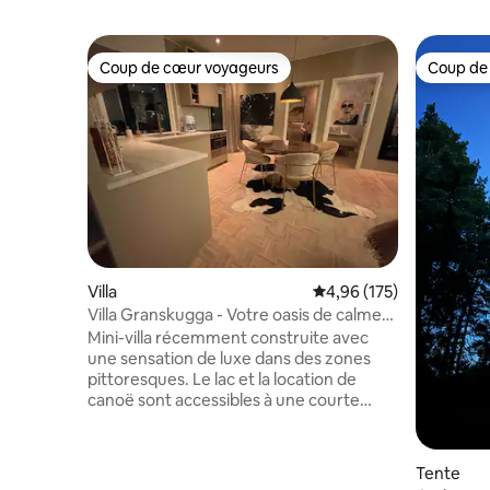
Coup de cœur voyageurs
Coup de
Coup de cœur voyageurs
Coup de
Villa
Évaluation moyenne sur
4,96 (175)
Villa Granskugga - Votre oasis de calme
près de la ville
Mini-villa récemment construite avec
une sensation de luxe dans des zones
pittoresques. Le lac et la location de
canoë sont accessibles à une courte
distance de marche, la réserve naturelle
de Tyresta est située à côté de la maison
avec des sentiers de randonnée et des
Tente
pistes de course de plusieurs kilomètres.