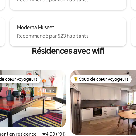
Moderna Museet
Recommandé par 523 habitants
Résidences avec wifi
de cœur voyageurs
Coup de cœur voyageurs
 cœur voyageurs les plus appréciés
Coups de cœur voyageurs les p
ent en résidence
Évaluation moyenne sur la base de 191 comme
4,99 (191)