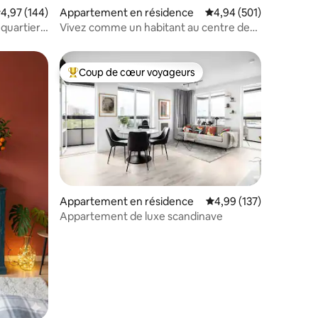
valuation moyenne sur la base de 144 commentaires : 4,97 sur 5
4,97 (144)
Appartement en résidence
Évaluation moyenne sur
4,94 (501)
quartier
Vivez comme un habitant au centre de
Stockholm
Coup de cœur voyageurs
Coups de cœur voyageurs les plus appréciés
Appartement en résidence
Évaluation moyenne sur
4,99 (137)
Appartement de luxe scandinave
ntaires : 4,98 sur 5