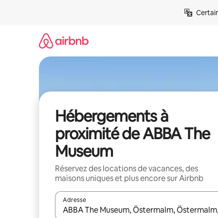
Aller
Certai
directement
au
contenu
Hébergements à
proximité de ABBA The
Museum
Réservez des locations de vacances, des
maisons uniques et plus encore sur Airbnb
Adresse
Lorsque les résultats s'affichent, utilisez les flèc