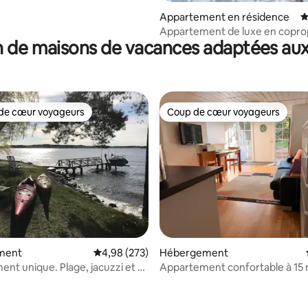
Appartement en résidence
É
Appartement de luxe en copro
 de maisons de vacances adaptées aux
avec terrasse et sauna, etc.
de cœur voyageurs
Coup de cœur voyageurs
 cœur voyageurs les plus appréciés
Coup de cœur voyageurs
ment
Évaluation moyenne sur la base de 273 commen
4,98 (273)
Hébergement
nt unique. Plage, jacuzzi et à
Appartement confortable à 15 
e la ville.
centre de Stockholm
 la base de 45 commentaires : 4,98 sur 5