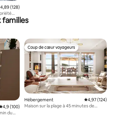
valuation moyenne sur la base de 128 commentaires : 4,89 sur 5
4,89 (128)
priété
 familles
Coup de cœur voyageurs
Coup de cœur voyageurs
Hébergement
Évaluation moyenne sur
4,97 (124)
Maison sur la plage à 45 minutes de
taires : 4,98 sur 5
Évaluation moyenne sur la base de 100 commentaires : 4,9 sur 5
4,9 (100)
Stockholm
min du