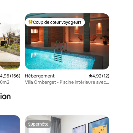
Coup de cœur voyageurs
lus appréciés
Coups de cœur voyageurs les plus appréciés
ntaires : 4,8 sur 5
valuation moyenne sur la base de 166 commentaires : 4,96 sur 5
4,96 (166)
Hébergement
Évaluation moyenne su
4,92 (12)
 30m2
Villa Örnberget - Piscine intérieure avec
vue sur le lac
ion
Superhôte
Superhôte