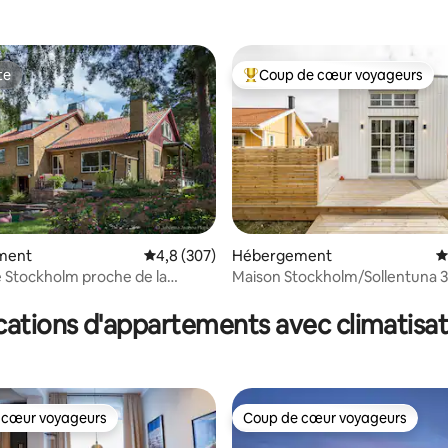
te
Coup de cœur voyageurs
te
Coups de cœur voyageurs les p
ment
Évaluation moyenne sur la base de 307 comme
4,8 (307)
Hébergement
É
 Stockholm proche de la
Maison Stockholm/Sollentuna
 la base de 117 commentaires : 4,98 sur 5
cations d'appartements avec climatisat
 cœur voyageurs
Coup de cœur voyageurs
 cœur voyageurs
Coup de cœur voyageurs