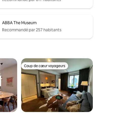
ABBA The Museum
Recommandé par 257 habitants
Coup de cœur voyageurs
lus appréciés
Coup de cœur voyageurs
ntaires : 4,99 sur 5