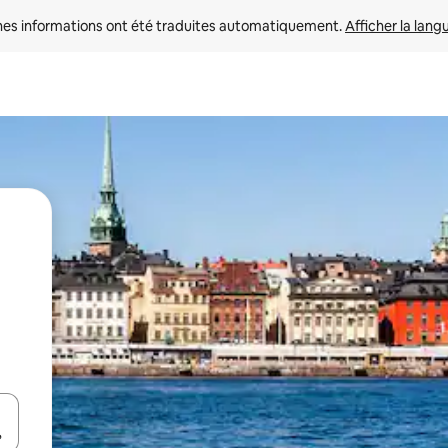
nes informations ont été traduites automatiquement. 
Afficher la lang
hes vers le haut et vers le bas pour les parcourir ou en appuyant et en fai