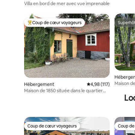
Villa en bord de mer avec vue imprenable
Coup de cœur voyageurs
Superhô
Coups de cœur voyageurs les plus appréciés
Superhô
Héberge
Maison de
Hébergement
Évaluation moyenne sur
4,98 (117)
foire/ville
Maison de 1850 située dans le quartier
Lo
historique de Sigtuna
Coup de cœur voyageurs
Coup de
Coup de cœur voyageurs
Coup de