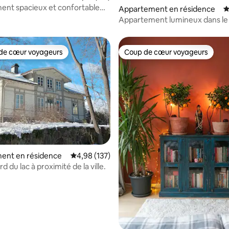
nt spacieux et confortable
la base de 203 commentaires : 4,92 sur 5
Appartement en résidence
É
ueen, à 10 minutes de la ville
Appartement lumineux dans le 
branché de SoFo
de cœur voyageurs
Coup de cœur voyageurs
 cœur voyageurs les plus appréciés
Coup de cœur voyageurs
ent en résidence
Évaluation moyenne sur la base de 137 comme
4,98 (137)
la base de 207 commentaires : 4,93 sur 5
rd du lac à proximité de la ville.