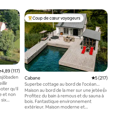
Apparte
Coup de cœur voyageurs
Superhô
Coups de cœur voyageurs les plus appréciés
Superhô
Studio e
récemme
Le mervei
entre la v
Söderma
une conne
buanderie
câble. La
cm de lar
voyageurs
valuation moyenne sur la base de 117 commentaires : 4,89 sur 5
4,89 (117)
égalemen
ltsjöbaden
Cabane
Évaluation moyenne 
5 (217)
équipée, 
llir
bain mod
Superbe cottage au bord de l'océan
oter qu'il
datant d
30m2
Maison au bord de la mer sur une jetée👍
e et non
dispose 
Profitez du bain à remous et du sauna à
 six
détails en
bois. Fantastique environnement
habitués
construct
extérieur. Maison moderne et
 peut
minces.
entièrement équipée, décorée avec
 dans le
beaucoup de goût. Expérience parfaite
sauna dans
pour ceux qui veulent passer un moment
ntaires : 4,9 sur 5
lvédère
relaxant et magnifique sur l'eau🌞 Si vous