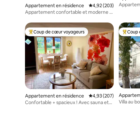
Apparteme
Appartement en résidence
Évaluation moyenne sur 
4,92 (203)
avec lit Q
Appartement confortable et moderne à
Södermalm
Coup de cœur voyageurs
Coup 
Coups de cœur voyageurs les plus appréciés
Coups de
Appartem
Appartement en résidence
Évaluation moyenne sur 
4,93 (207)
Villa au bo
Confortable + spacieux ! Avec sauna et
entrée privée