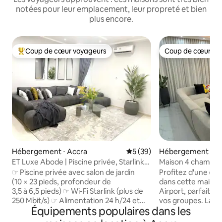
notées pour leur emplacement, leur propreté et bien
plus encore.
Coup de cœur voyageurs
Coup de cœur vo
Coups de cœur voyageurs les plus appréciés
Coup de cœur vo
Hébergement ⋅ Accra
Évaluation moyenne sur la b
5 (39)
Hébergement ⋅ A
ET Luxe Abode | Piscine privée, Starlink,
Maison 4 chambres
électricité 24 h/24, 7 j/7
8 voyageurs, 4,5 sa
☞ Piscine privée avec salon de jardin
Profitez d'une ex
(10 × 23 pieds, profondeur de
dans cette maiso
3,5 à 6,5 pieds) ☞ Wi-Fi Starlink (plus de
Airport, parfaite p
250 Mbit/s) ☞ Alimentation 24 h/24 et
vos groupes. La m
Équipements populaires dans les
7 j/7 (énergie solaire + générateur de
équipée avec clima
secours) ✭ Lits King Size confortables ✭
fonctionnelle, lits