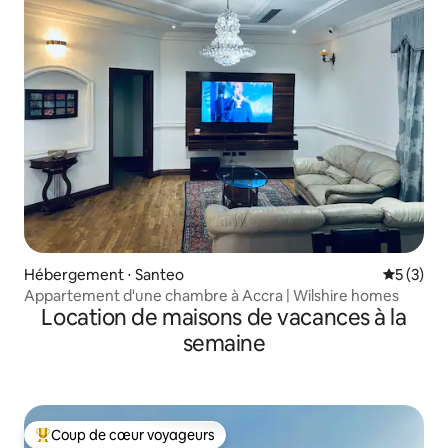
Hébergement ⋅ Santeo
Évaluatio
5 (3)
Appartement d'une chambre à Accra | Wilshire homes
Location de maisons de vacances à la
semaine
Coup de cœur voyageurs
Coups de cœur voyageurs les plus appréciés