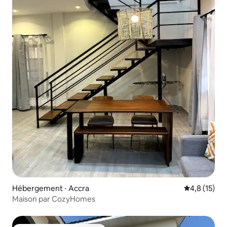
Hébergement ⋅ Accra
Évaluation m
4,8 (15)
Maison par CozyHomes