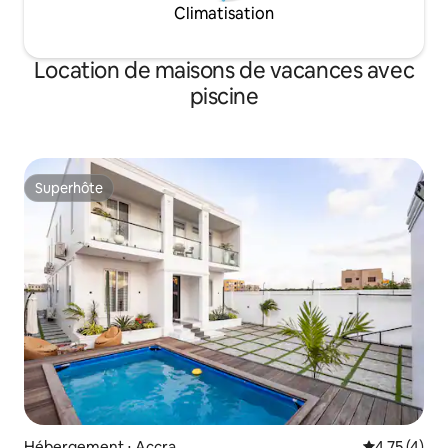
Climatisation
Location de maisons de vacances avec
piscine
Superhôte
Superhôte
Hébergement ⋅ Accra
Évaluation m
4,75 (4)