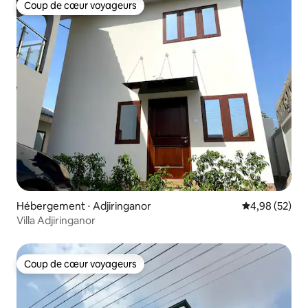
Coup de cœur voyageurs
Coup de cœur voyageurs
Hébergement ⋅ Adjiringanor
Évaluation mo
4,98 (52)
Villa Adjiringanor
Coup de cœur voyageurs
Coup de cœur voyageurs