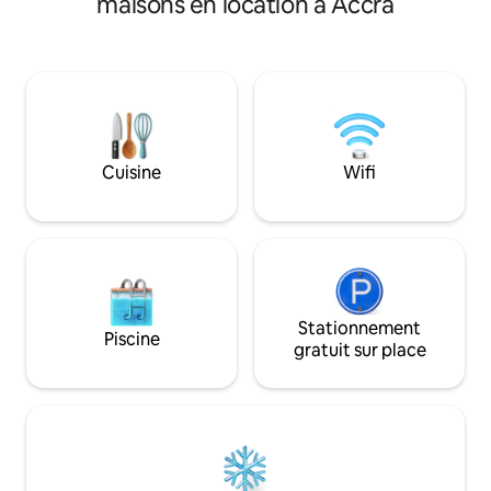
maisons en location à Accra
Service de ménage disponible sur
canapé confortable
demande ✭ Adapté aux familles
illimité, DSTV, sy
(berceau et chaise haute sur demande)
divertissement et
✭ Chauffeur et transferts aéroport en
secours de 66 kVA
option ☞ Villa de luxe de 4 400 pieds
fin. L'emplacemen
carrés ☞ 5 téléviseurs connectés avec
voiture de l'aérop
Netflix et DSTV Haut-parleurs Bluetooth
15 minutes de tous
son surround ☞ Samsung 11.1.4 ☞
de divertissement et
Cuisine
Wifi
Parking (sur place, 4 voitures) ☞ Lave-
y compris Labadi 
linge + sèche-linge ☞ Cuisine
Accra Mall, restau
entièrement équipée ☞ Climatisation 》
nocturne. Soyez l
À 25 à 30 minutes de l'aéroport
Stationnement
Piscine
gratuit sur place