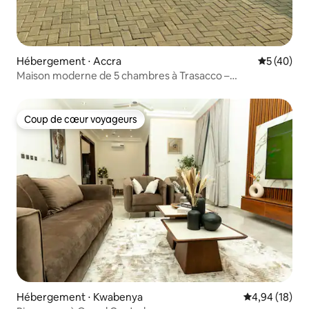
Hébergement ⋅ Accra
Évaluation
5 (40)
Maison moderne de 5 chambres à Trasacco –
EAST LEGON
Coup de cœur voyageurs
Coup de cœur voyageurs
Hébergement ⋅ Kwabenya
Évaluation mo
4,94 (18)