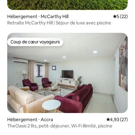
Hébergement ⋅ McCarthy Hill
Évaluation
5 (22)
Retraite McCarthy Hill | Séjour de luxe avec piscine
Coup de cœur voyageurs
Coup de cœur voyageurs
Hébergement ⋅ Accra
Évaluation mo
4,93 (27)
TheOasis 2 lits, petit-déjeuner, Wi-Fi illimité, piscine