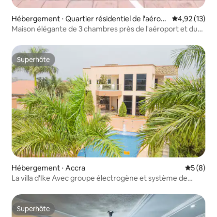
Hébergement ⋅ Quartier résidentiel de l'aérop
Évaluation mo
4,92 (13)
ort
Maison élégante de 3 chambres près de l'aéroport et du
centre commercial Marina
Superhôte
Superhôte
Hébergement ⋅ Accra
Évaluatio
5 (8)
La villa d'Ike Avec groupe électrogène et système de
traitement de l'eau
Superhôte
Superhôte