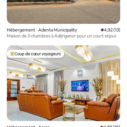
Hébergement ⋅ Adenta Municipality
Évaluation mo
4,92 (13)
Maison de 3 chambres à Adjiriganor pour un court séjour
Coup de cœur voyageurs
Coups de cœur voyageurs les plus appréciés