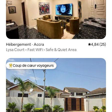
Hébergement ⋅ Accra
Évaluation mo
4,84 (25)
Lysa Court • Fast WiFi • Safe & Quiet Area
Coup de cœur voyageurs
Coups de cœur voyageurs les plus appréciés