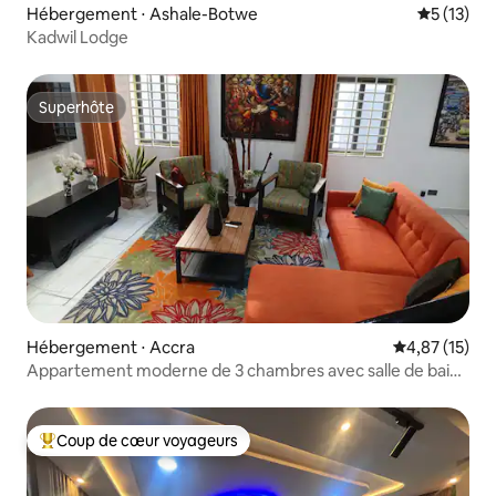
Hébergement ⋅ Ashale-Botwe
Évaluation
5 (13)
Kadwil Lodge
Superhôte
Superhôte
Hébergement ⋅ Accra
Évaluation mo
4,87 (15)
​Appartement moderne de 3 chambres avec salle de bain
attenante | Près de la plage
Coup de cœur voyageurs
Coups de cœur voyageurs les plus appréciés