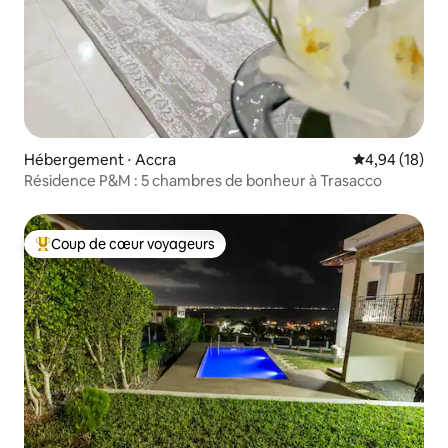
Hébergement ⋅ Accra
Évaluation mo
4,94 (18)
Résidence P&M : 5 chambres de bonheur à Trasacco
Coup de cœur voyageurs
Coups de cœur voyageurs les plus appréciés