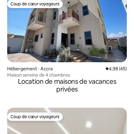
Coup de cœur voyageurs
Coup de cœur voyageurs
Hébergement ⋅ Accra
Évaluation mo
4,98 (45)
Maison sereine de 4 chambres
Location de maisons de vacances
privées
Coup de cœur voyageurs
Coup de cœur voyageurs