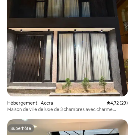
Hébergement ⋅ Accra
Évaluation mo
4,72 (29)
Maison de ville de luxe de 3 chambres avec charme
douillet | Prime !
Superhôte
Superhôte