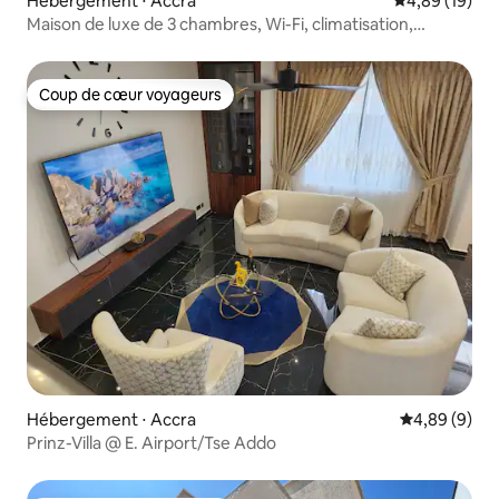
Hébergement ⋅ Accra
Évaluation mo
4,89 (19)
Maison de luxe de 3 chambres, Wi-Fi, climatisation,
télévision, alimentation de secours
Coup de cœur voyageurs
Coup de cœur voyageurs
Hébergement ⋅ Accra
Évaluation m
4,89 (9)
Prinz-Villa @ E. Airport/Tse Addo