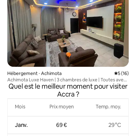
Hébergement ⋅ Achimota
Évaluation
5 (16)
Achimota Luxe Haven | 3 chambres de luxe | Toutes avec
Quel est le meilleur moment pour visiter
salle de bain attenante
Accra ?
Mois
Prix moyen
Temp. moy.
Janv.
69 €
29 °C