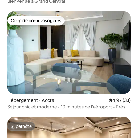
Bienvenue à Grand Central
Coup de cœur voyageurs
Coup de cœur voyageurs
Hébergement ⋅ Accra
Évaluation mo
4,97 (33)
Séjour chic et moderne • 10 minutes de l'aéroport • Près
d'Osu
Superhôte
Superhôte