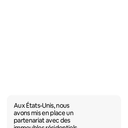
Aux États-Unis, nous avons mis en place 
Aux États-Unis,
nous
avons mis en place un
partenariat
avec des
immeubles résidentiels