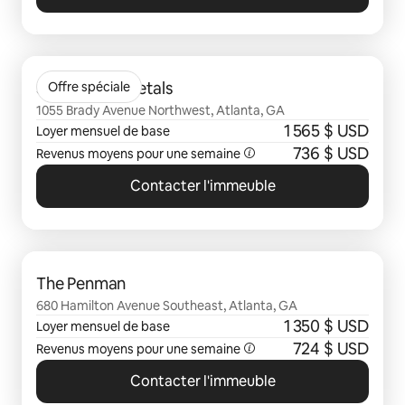
0 sur 0 élément visible
Sentral Star Metals
Offre spéciale
1055 Brady Avenue Northwest, Atlanta, GA
1 565 $ USD
Loyer mensuel de base
736 $ USD
Revenus moyens pour une semaine
Contacter l'immeuble
0 sur 0 élément visible
The Penman
680 Hamilton Avenue Southeast, Atlanta, GA
1 350 $ USD
Loyer mensuel de base
724 $ USD
Revenus moyens pour une semaine
Contacter l'immeuble