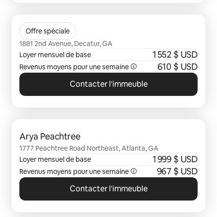
0 sur 0 élément visible
Vela Park
Offre spéciale
1881 2nd Avenue, Decatur, GA
1 552 $ USD
Loyer mensuel de base
610 $ USD
Revenus moyens pour une semaine
Contacter l'immeuble
0 sur 0 élément visible
Arya Peachtree
1777 Peachtree Road Northeast, Atlanta, GA
1 999 $ USD
Loyer mensuel de base
967 $ USD
Revenus moyens pour une semaine
Contacter l'immeuble