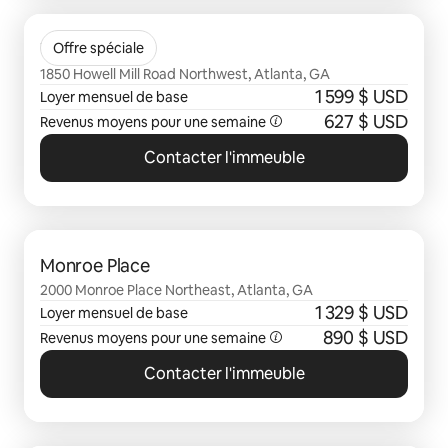
0 sur 0 élément visible
The Howell
Offre spéciale
1850 Howell Mill Road Northwest, Atlanta, GA
1 599 $ USD
Loyer mensuel de base
627 $ USD
Revenus moyens pour une semaine
Contacter l'immeuble
0 sur 0 élément visible
Monroe Place
2000 Monroe Place Northeast, Atlanta, GA
1 329 $ USD
Loyer mensuel de base
890 $ USD
Revenus moyens pour une semaine
Contacter l'immeuble