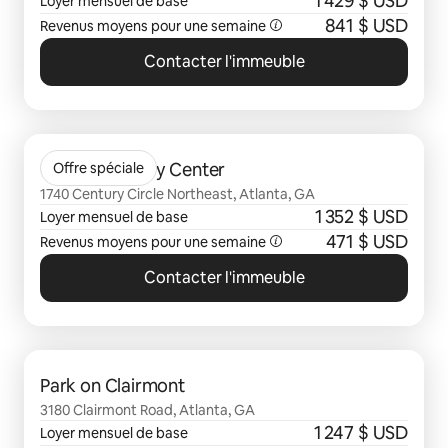
1 429 $ USD
Loyer mensuel de base
841 $ USD
Revenus moyens pour une semaine
Contacter l'immeuble
0 sur 0 élément visible
Gables Century Center
Offre spéciale
1740 Century Circle Northeast, Atlanta, GA
1 352 $ USD
Loyer mensuel de base
471 $ USD
Revenus moyens pour une semaine
Contacter l'immeuble
0 sur 0 élément visible
Park on Clairmont
3180 Clairmont Road, Atlanta, GA
1 247 $ USD
Loyer mensuel de base