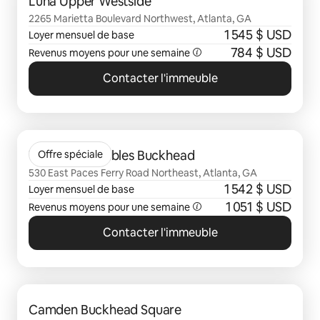
Luna Upper Westside
2265 Marietta Boulevard Northwest, Atlanta, GA
1 545 $ USD
Loyer mensuel de base
784 $ USD
Revenus moyens pour une semaine
Contacter l'immeuble
0 sur 0 élément visible
The Ashley Gables Buckhead
Offre spéciale
530 East Paces Ferry Road Northeast, Atlanta, GA
1 542 $ USD
Loyer mensuel de base
1 051 $ USD
Revenus moyens pour une semaine
Contacter l'immeuble
0 sur 0 élément visible
Camden Buckhead Square