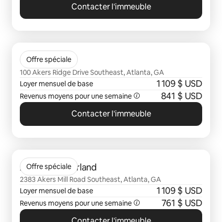
Contacter l'immeuble
0 sur 0 élément visible
Gables Mill
Offre spéciale
100 Akers Ridge Drive Southeast, Atlanta, GA
1 109 $ USD
Loyer mensuel de base
841 $ USD
Revenus moyens pour une semaine
Contacter l'immeuble
0 sur 0 élément visible
Avana Cumberland
Offre spéciale
2383 Akers Mill Road Southeast, Atlanta, GA
1 109 $ USD
Loyer mensuel de base
761 $ USD
Revenus moyens pour une semaine
Contacter l'immeuble