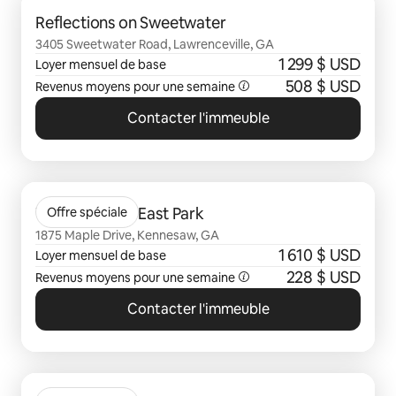
0 sur 0 élément visible
Reflections on Sweetwater
3405 Sweetwater Road, Lawrenceville, GA
1 299 $ USD
Loyer mensuel de base
508 $ USD
Revenus moyens pour une semaine
Contacter l'immeuble
0 sur 0 élément visible
The Ashton at East Park
Offre spéciale
1875 Maple Drive, Kennesaw, GA
1 610 $ USD
Loyer mensuel de base
228 $ USD
Revenus moyens pour une semaine
Contacter l'immeuble
0 sur 0 élément visible