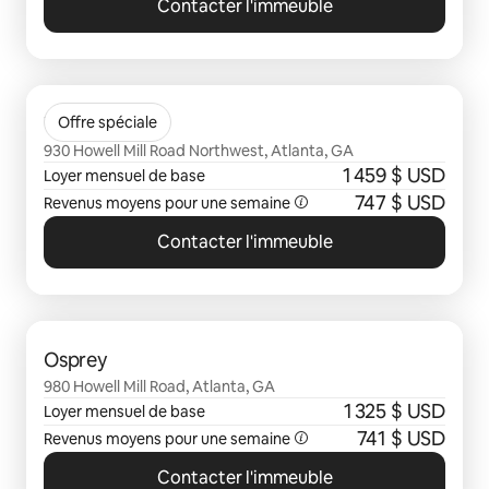
Contacter l'immeuble
0 sur 0 élément visible
The Brady
Offre spéciale
930 Howell Mill Road Northwest, Atlanta, GA
1 459 $ USD
Loyer mensuel de base
747 $ USD
Revenus moyens pour une semaine
Contacter l'immeuble
0 sur 0 élément visible
Osprey
980 Howell Mill Road, Atlanta, GA
1 325 $ USD
Loyer mensuel de base
741 $ USD
Revenus moyens pour une semaine
Contacter l'immeuble