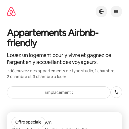
Aller
directement
au
contenu
Appartements Airbnb-
friendly
Louez un logement pour y vivre et gagnez de
l'argent en y accueillant des voyageurs.
: découvrez des appartements de type studio, 1 chambre,
2 chambre et 3 chambre à louer
Emplacement :
0 sur 0 élément visible
Crest at Midtown
Offre spéciale