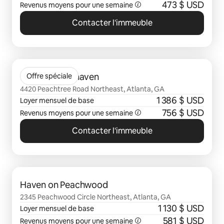
473 $ USD
Revenus moyens pour une semaine
Contacter l'immeuble
0 sur 0 élément visible
Gables Brookhaven
Offre spéciale
4420 Peachtree Road Northeast, Atlanta, GA
1 386 $ USD
Loyer mensuel de base
756 $ USD
Revenus moyens pour une semaine
Contacter l'immeuble
0 sur 0 élément visible
Haven on Peachwood
2345 Peachwood Circle Northeast, Atlanta, GA
1 130 $ USD
Loyer mensuel de base
581 $ USD
Revenus moyens pour une semaine