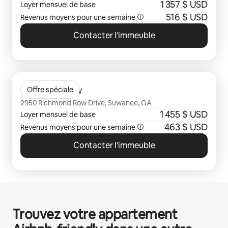
1 357 $ USD
Loyer mensuel de base
516 $ USD
Revenus moyens pour une semaine
Contacter l'immeuble
0 sur 0 élément visible
Richmond Row
Offre spéciale
2950 Richmond Row Drive, Suwanee, GA
1 455 $ USD
Loyer mensuel de base
463 $ USD
Revenus moyens pour une semaine
Contacter l'immeuble
Trouvez votre appartement