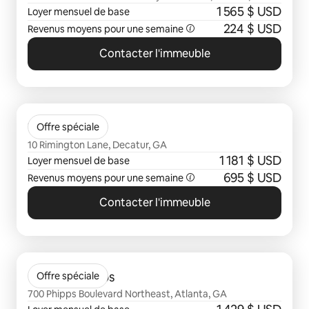
1 565 $ USD
Loyer mensuel de base
224 $ USD
Revenus moyens pour une semaine
Contacter l'immeuble
0 sur 0 élément visible
The Clarion
Offre spéciale
10 Rimington Lane, Decatur, GA
1 181 $ USD
Loyer mensuel de base
695 $ USD
Revenus moyens pour une semaine
Contacter l'immeuble
0 sur 0 élément visible
Camden Phipps
Offre spéciale
700 Phipps Boulevard Northeast, Atlanta, GA