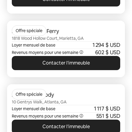
0 sur 0 élément visible
Avana Powers Ferry
Offre spéciale
1818 Wood Hollow Court, Marietta, GA
1 294 $ USD
Loyer mensuel de base
602 $ USD
Revenus moyens pour une semaine
Contacter l'immeuble
0 sur 0 élément visible
Avana Dunwoody
Offre spéciale
10 Gentrys Walk, Atlanta, GA
1 117 $ USD
Loyer mensuel de base
551 $ USD
Revenus moyens pour une semaine
Contacter l'immeuble