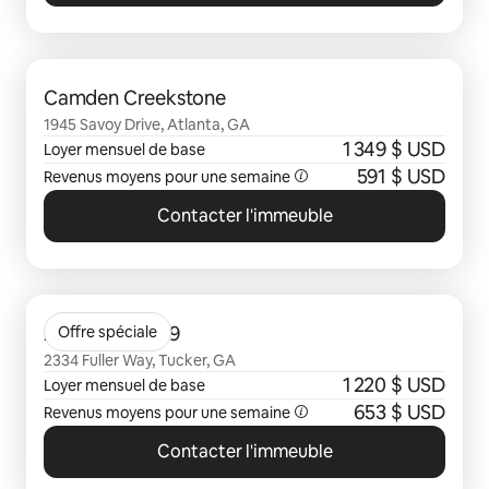
0 sur 0 élément visible
Camden Creekstone
1945 Savoy Drive, Atlanta, GA
1 349 $ USD
Loyer mensuel de base
591 $ USD
Revenus moyens pour une semaine
Contacter l'immeuble
0 sur 0 élément visible
Avana Twenty9
Offre spéciale
2334 Fuller Way, Tucker, GA
1 220 $ USD
Loyer mensuel de base
653 $ USD
Revenus moyens pour une semaine
Contacter l'immeuble