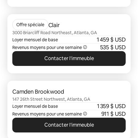
0 sur 0 élément visible
Camden Saint Clair
Offre spéciale
3000 Briarcliff Road Northeast, Atlanta, GA
1 459 $ USD
Loyer mensuel de base
535 $ USD
Revenus moyens pour une semaine
Contacter l'immeuble
0 sur 0 élément visible
Camden Brookwood
147 26th Street Northwest, Atlanta, GA
1 359 $ USD
Loyer mensuel de base
911 $ USD
Revenus moyens pour une semaine
Contacter l'immeuble