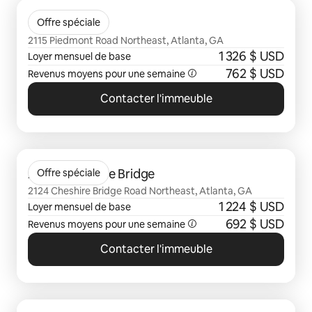
0 sur 0 élément visible
Optimist lofts
Offre spéciale
2115 Piedmont Road Northeast, Atlanta, GA
1 326 $ USD
Loyer mensuel de base
762 $ USD
Revenus moyens pour une semaine
Contacter l'immeuble
0 sur 0 élément visible
Avana Cheshire Bridge
Offre spéciale
2124 Cheshire Bridge Road Northeast, Atlanta, GA
1 224 $ USD
Loyer mensuel de base
692 $ USD
Revenus moyens pour une semaine
Contacter l'immeuble
0 sur 0 élément visible