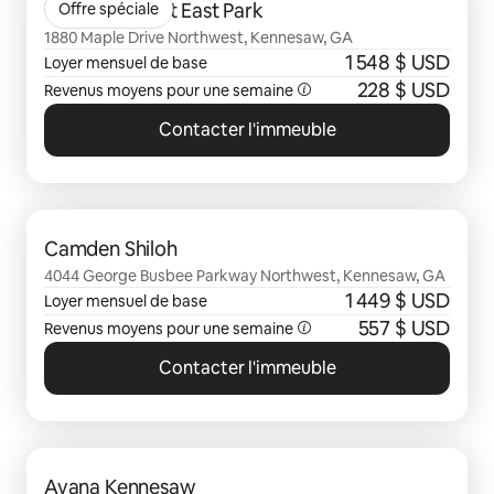
The Delaney at East Park
Offre spéciale
1880 Maple Drive Northwest, Kennesaw, GA
1 548 $ USD
Loyer mensuel de base
228 $ USD
Revenus moyens pour une semaine
Contacter l'immeuble
0 sur 0 élément visible
Camden Shiloh
4044 George Busbee Parkway Northwest, Kennesaw, GA
1 449 $ USD
Loyer mensuel de base
557 $ USD
Revenus moyens pour une semaine
Contacter l'immeuble
0 sur 0 élément visible
Avana Kennesaw