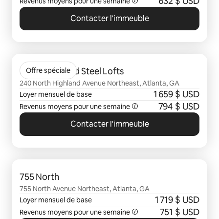
632 $ USD
Revenus moyens pour une semaine
Contacter l'immeuble
0 sur 0 élément visible
North Highland Steel Lofts
Offre spéciale
240 North Highland Avenue Northeast, Atlanta, GA
1 659 $ USD
Loyer mensuel de base
794 $ USD
Revenus moyens pour une semaine
Contacter l'immeuble
0 sur 0 élément visible
755 North
755 North Avenue Northeast, Atlanta, GA
1 719 $ USD
Loyer mensuel de base
751 $ USD
Revenus moyens pour une semaine