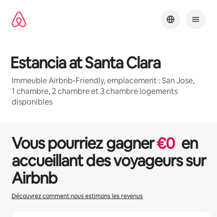
Aller
directement
au
contenu
Estancia at Santa Clara
Immeuble Airbnb-Friendly, emplacement : San Jose,
1 chambre, 2 chambre et 3 chambre logements
disponibles
1 / 16
0 sur 0 élément visible
Vous pourriez gagner
€
0
en
accueillant des voyageurs sur
Airbnb
Découvrez comment nous estimons les revenus