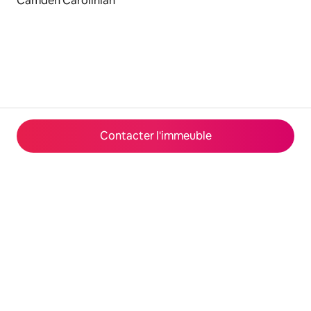
Camden Carolinian
Contacter l'immeuble
© 2026 Airbnb, Inc.
Confidentialité
·
Conditions générales
·
Infos sur l'entreprise