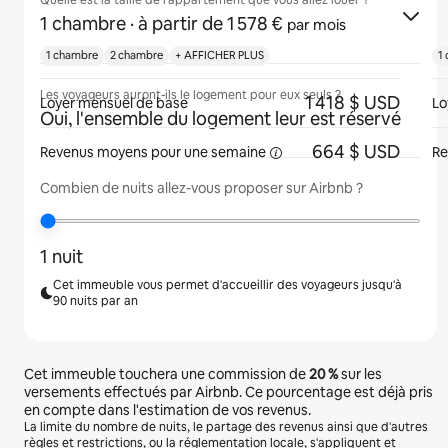
Quelle est la taille de l'appartement que vous allez louer ?
1 chambre
· à partir de 1 578 €
par mois
1 chambre
2 chambre
+ AFFICHER PLUS
1
Les voyageurs auront-ils le logement pour eux seuls ?
1 418 $ USD
Loyer mensuel de base
Lo
Oui, l'ensemble du logement leur est réservé
664 $ USD
Revenus moyens pour une
semaine
Re
Combien de nuits allez-vous proposer sur Airbnb ?
1 nuit
Cet immeuble vous permet d'accueillir des voyageurs jusqu'à
90 nuits par an
Cet immeuble touchera une commission de
20 %
sur les
versements effectués par Airbnb. Ce pourcentage est déjà pris
en compte dans l'estimation de vos revenus.
La limite du nombre de nuits, le partage des revenus ainsi que d'autres
règles et restrictions, ou la réglementation locale, s'appliquent et