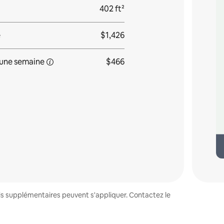
402 ft²
e
$1,426
une
semaine
$466
ais supplémentaires peuvent s'appliquer. Contactez le