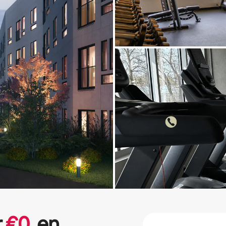
r
€
0
en