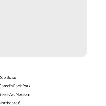
: Zoo Boise
: Camel's Back Park
 : Boise Art Museum
: Northgate 6