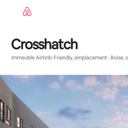
Aller
directement
au
contenu
Crosshatch
Immeuble Airbnb-Friendly, emplacement : Boise, 