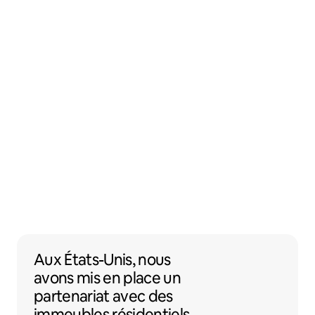
Aux États-Unis, nous avons mis en place 
Aux États-Unis,
nous
avons mis en place un
partenariat
avec des
immeubles résidentiels