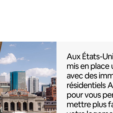
Aux États-Uni
Aux États-Uni
mis en place 
avec des im
résidentiels 
pour vous pe
mettre plus 