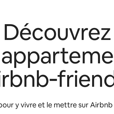
Découvrez
s apparteme
irbnb‑friend
our y vivre et le mettre sur Airbn