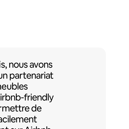
s, nous avons mis en place un pa
s,
nous avons
un partenariat
meubles
Airbnb-friendly
rmettre de
facilement