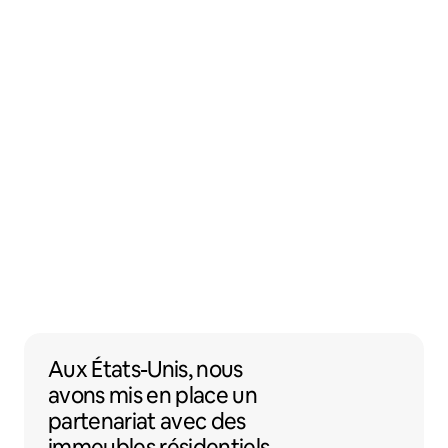
Aux États-Unis, nous avons mis en place 
Aux États-Unis,
nous
avons mis en place un
partenariat
avec des
immeubles résidentiels