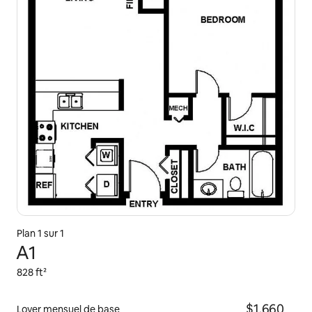
Plan 1 sur 1
A1
828 ft²
$1,660
Loyer mensuel de base