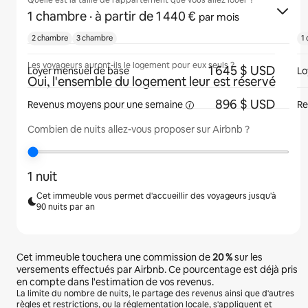
Quelle est la taille de l'appartement que vous allez louer ?
1 chambre
· à partir de 1 440 €
par mois
2 chambre
3 chambre
1
Les voyageurs auront-ils le logement pour eux seuls ?
1 645 $ USD
Loyer mensuel de base
Lo
Oui, l'ensemble du logement leur est réservé
896 $ USD
Revenus moyens pour une
semaine
Re
Combien de nuits allez-vous proposer sur Airbnb ?
1 nuit
Cet immeuble vous permet d'accueillir des voyageurs jusqu'à
90 nuits par an
Cet immeuble touchera une commission de
20 %
sur les
versements effectués par Airbnb. Ce pourcentage est déjà pris
en compte dans l'estimation de vos revenus.
La limite du nombre de nuits, le partage des revenus ainsi que d'autres
règles et restrictions, ou la réglementation locale, s'appliquent et