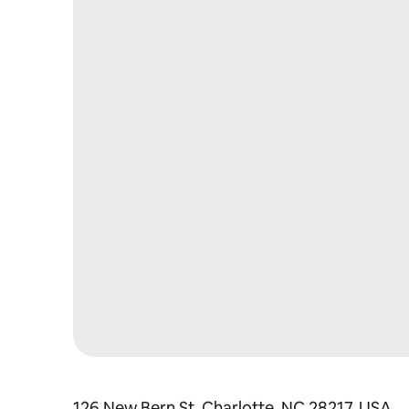
126 New Bern St, Charlotte, NC 28217, USA