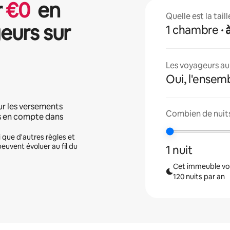
r
€
0
en
Quelle est la tai
eurs sur
1 chambre
·
Les voyageurs aur
Oui, l'ensem
ur les versements
Combien de nuits
is en compte dans
i que d'autres règles et
peuvent évoluer au fil du
1 nuit
Cet immeuble vou
120 nuits par an