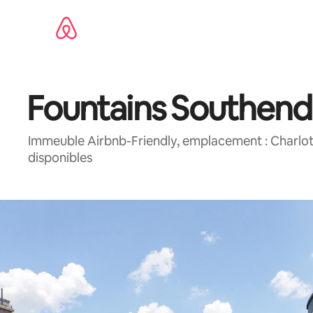
Aller
directement
au
contenu
Fountains Southend
Immeuble Airbnb-Friendly, emplacement : Charlot
disponibles