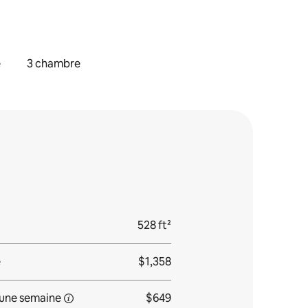
e
3 chambre
528 ft²
e
$1,358
une
semaine
$649