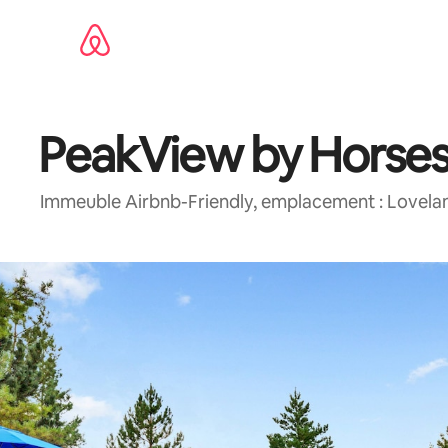
Aller
directement
au
contenu
PeakView by Horse
Immeuble Airbnb-Friendly, emplacement : Lovela