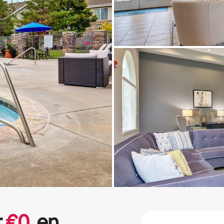
r
€
0
en