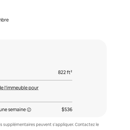
mbre
822 ft²
de l'immeuble pour
une
semaine
$536
ais supplémentaires peuvent s'appliquer. Contactez le