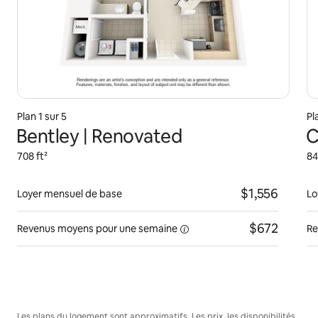
Plan 1 sur 5
Pl
Bentley | Renovated
C
708 ft²
84
$1,556
Loyer mensuel de base
Lo
$672
Revenus moyens pour une
semaine
Re
Les plans du logement sont approximatifs. Les prix, les disponibilités