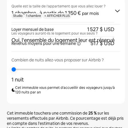
Quelle est la taille de l'appartement que vous allez louer ?
1 chambre
· à partir de 1 350 €
par mois
Studio
1 chambre
+ AFFICHER PLUS
1 527 $ USD
Loyer mensuel de base
Les voyageurs auront-ils le logement pour eux seuls ?
Oui, l'ensemble du logement leur est réservé
517 $ USD
Revenus moyens pour une
semaine
Combien de nuits allez-vous proposer sur Airbnb ?
1 nuit
Cet immeuble vous permet d'accueillir des voyageurs jusqu'à
120 nuits par an
Cet immeuble touchera une commission de
25 %
sur les
versements effectués par Airbnb. Ce pourcentage est déjà pris
en compte dans l'estimation de vos revenus.