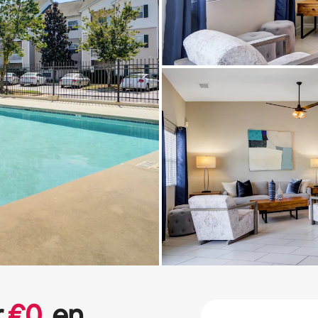
r
€
0
en