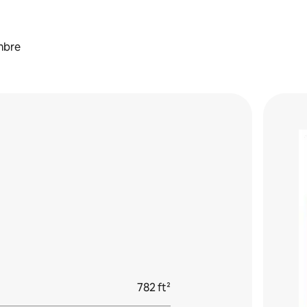
mbre
782 ft²