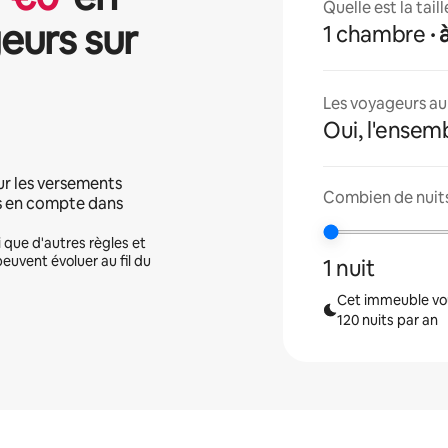
Quelle est la tai
eurs sur
1 chambre
·
Les voyageurs aur
Oui, l'ensem
ur les versements
Combien de nuits
is en compte dans
i que d'autres règles et
peuvent évoluer au fil du
1 nuit
Cet immeuble vou
120 nuits par an