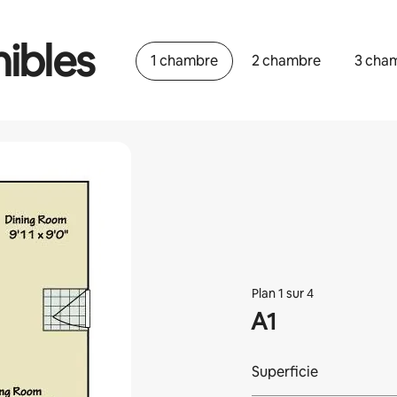
ibles
1 chambre
2 chambre
3 cha
Plan 1 sur 4
A1
Superficie