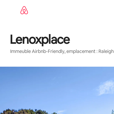
Aller
directement
au
contenu
Lenoxplace
Immeuble Airbnb-Friendly, emplacement : Raleigh